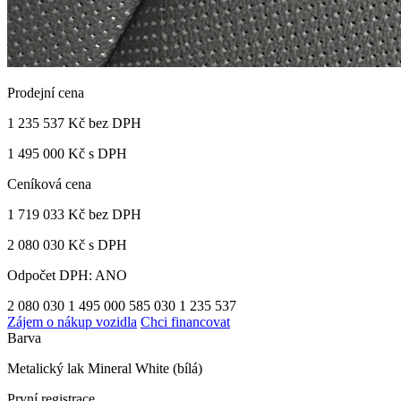
Prodejní cena
1 235 537 Kč
bez DPH
1 495 000 Kč s DPH
Ceníková cena
1 719 033 Kč
bez DPH
2 080 030 Kč s DPH
Odpočet DPH: ANO
2 080 030
1 495 000
585 030
1 235 537
Zájem o nákup vozidla
Chci financovat
Barva
Metalický lak Mineral White (bílá)
První registrace