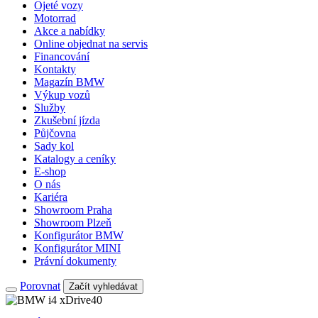
Ojeté vozy
Motorrad
Akce a nabídky
Online objednat na servis
Financování
Kontakty
Magazín BMW
Výkup vozů
Služby
Zkušební jízda
Půjčovna
Sady kol
Katalogy a ceníky
E-shop
O nás
Kariéra
Showroom Praha
Showroom Plzeň
Konfigurátor BMW
Konfigurátor MINI
Právní dokumenty
Porovnat
Začít vyhledávat