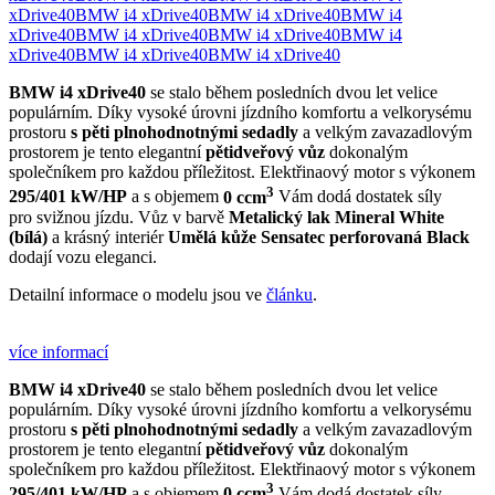
xDrive40
BMW i4 xDrive40
BMW i4 xDrive40
BMW i4
xDrive40
BMW i4 xDrive40
BMW i4 xDrive40
BMW i4
xDrive40
BMW i4 xDrive40
BMW i4 xDrive40
BMW i4 xDrive40
se stalo během posledních dvou let velice
populárním. Díky vysoké úrovni jízdního komfortu a velkorysému
prostoru
s pěti plnohodnotnými sedadly
a velkým zavazadlovým
prostorem je tento elegantní
pětidveřový vůz
dokonalým
společníkem pro každou příležitost. Elektřinaový motor s výkonem
3
295/401 kW/HP
a s objemem
0 ccm
Vám dodá dostatek síly
pro svižnou jízdu. Vůz v barvě
Metalický lak Mineral White
(bílá)
a krásný interiér
Umělá kůže Sensatec perforovaná Black
dodají vozu eleganci.
Detailní informace o modelu jsou ve
článku
.
více informací
BMW i4 xDrive40
se stalo během posledních dvou let velice
populárním. Díky vysoké úrovni jízdního komfortu a velkorysému
prostoru
s pěti plnohodnotnými sedadly
a velkým zavazadlovým
prostorem je tento elegantní
pětidveřový vůz
dokonalým
společníkem pro každou příležitost. Elektřinaový motor s výkonem
3
295/401 kW/HP
a s objemem
0 ccm
Vám dodá dostatek síly