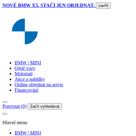
NOVÉ BMW X5. STAČÍ JEN OBJEDNAT.
zavřít
BMW | MINI
Ojeté vozy
Motorrad
Akce a nabídky
Online objednat na servis
Financování
Porovnat (0)
Začít vyhledávat
Hlavní menu
BMW | MINI