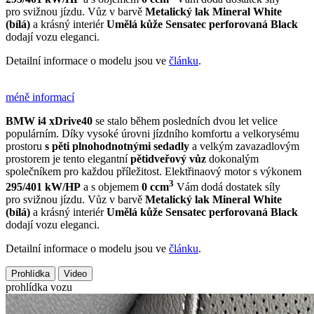
pro svižnou jízdu. Vůz v barvě
Metalický lak Mineral White
(bílá)
a krásný interiér
Umělá kůže Sensatec perforovaná Black
dodají vozu eleganci.
Detailní informace o modelu jsou ve
článku
.
méně informací
BMW i4 xDrive40
se stalo během posledních dvou let velice
populárním. Díky vysoké úrovni jízdního komfortu a velkorysému
prostoru
s pěti plnohodnotnými sedadly
a velkým zavazadlovým
prostorem je tento elegantní
pětidveřový vůz
dokonalým
společníkem pro každou příležitost. Elektřinaový motor s výkonem
3
295/401 kW/HP
a s objemem
0 ccm
Vám dodá dostatek síly
pro svižnou jízdu. Vůz v barvě
Metalický lak Mineral White
(bílá)
a krásný interiér
Umělá kůže Sensatec perforovaná Black
dodají vozu eleganci.
Detailní informace o modelu jsou ve
článku
.
Prohlídka
Video
prohlídka vozu