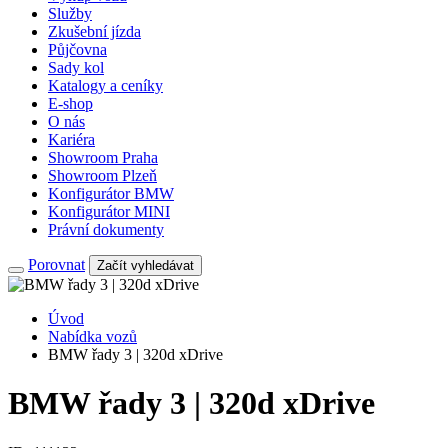
Služby
Zkušební jízda
Půjčovna
Sady kol
Katalogy a ceníky
E-shop
O nás
Kariéra
Showroom Praha
Showroom Plzeň
Konfigurátor BMW
Konfigurátor MINI
Právní dokumenty
Porovnat
Začít vyhledávat
Úvod
Nabídka vozů
BMW řady 3 | 320d xDrive
BMW řady 3 | 320d xDrive