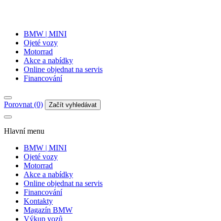
BMW | MINI
Ojeté vozy
Motorrad
Akce a nabídky
Online objednat na servis
Financování
Porovnat (0)
Začít vyhledávat
Hlavní menu
BMW | MINI
Ojeté vozy
Motorrad
Akce a nabídky
Online objednat na servis
Financování
Kontakty
Magazín BMW
Výkup vozů