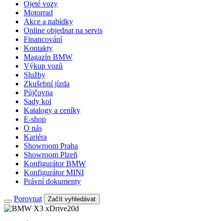
Ojeté vozy
Motorrad
Akce a nabídky
Online objednat na servis
Financování
Kontakty
Magazín BMW
Výkup vozů
Služby
Zkušební jízda
Půjčovna
Sady kol
Katalogy a ceníky
E-shop
O nás
Kariéra
Showroom Praha
Showroom Plzeň
Konfigurátor BMW
Konfigurátor MINI
Právní dokumenty
Porovnat
Začít vyhledávat