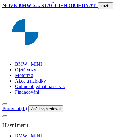
NOVÉ BMW X5. STAČÍ JEN OBJEDNAT.
zavřít
BMW | MINI
Ojeté vozy
Motorrad
Akce a nabídky
Online objednat na servis
Financování
Porovnat (0)
Začít vyhledávat
Hlavní menu
BMW | MINI