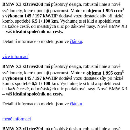
BMW X3 xDrive20d
má působivý design, robustní linie a nové
3
světlomety, které upoutají pozornost. Motor o
objemu 1 995 ccm
s
výkonem 145 / 197 kW/HP
dodává vozu dostatek síly při nízké
komb. spotřebě
6,5 l / 100 km
. Vychutnejte si klid a spolehlivost
na každé cestě, od městských ulic po dálkové trasy. Nové BMW X3
– váš
ideální společník na cesty.
Detailní informace o modelu jsou ve
článku
.
více informací
BMW X3 xDrive20d
má působivý design, robustní linie a nové
3
světlomety, které upoutají pozornost. Motor o
objemu 1 995 ccm
s
výkonem 145 / 197 kW/HP
dodává vozu dostatek síly při nízké
komb. spotřebě
6,5 l / 100 km
. Vychutnejte si klid a spolehlivost
na každé cestě, od městských ulic po dálkové trasy. Nové BMW X3
– váš
ideální společník na cesty.
Detailní informace o modelu jsou ve
článku
.
méně informací
BMW X3 xDrive20d
má působivý design, robustní linie a nové