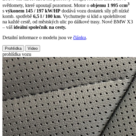
3
světlomety, které upoutají pozornost. Motor o
objemu 1 995 ccm
s
výkonem 145 / 197 kW/HP
dodává vozu dostatek síly při nízké
komb. spotřebě
6,5 l / 100 km
. Vychutnejte si klid a spolehlivost
na každé cestě, od městských ulic po dálkové trasy. Nové BMW X3
– váš
ideální společník na cesty.
Detailní informace o modelu jsou ve
článku
.
Prohlídka
Video
prohlídka vozu