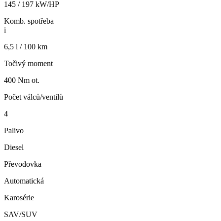
145 / 197 kW/HP
Komb. spotřeba
i
6,5 l / 100 km
Točivý moment
400 Nm ot.
Počet válců/ventilů
4
Palivo
Diesel
Převodovka
Automatická
Karosérie
SAV/SUV