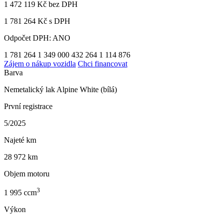
1 472 119 Kč
bez DPH
1 781 264 Kč s DPH
Odpočet DPH: ANO
1 781 264
1 349 000
432 264
1 114 876
Zájem o nákup vozidla
Chci financovat
Barva
Nemetalický lak Alpine White (bílá)
První registrace
5/2025
Najeté km
28 972 km
Objem motoru
3
1 995 ccm
Výkon