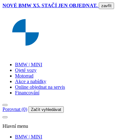
NOVÉ BMW X5. STAČÍ JEN OBJEDNAT.
zavřít
BMW | MINI
Ojeté vozy
Motorrad
Akce a nabídky
Online objednat na servis
Financování
Porovnat (0)
Začít vyhledávat
Hlavní menu
BMW | MINI