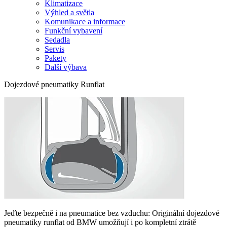
Klimatizace
Výhled a světla
Komunikace a informace
Funkční vybavení
Sedadla
Servis
Pakety
Další výbava
Dojezdové pneumatiky Runflat
Jeďte bezpečně i na pneumatice bez vzduchu: Originální dojezdové
pneumatiky runflat od BMW umožňují i po kompletní ztrátě