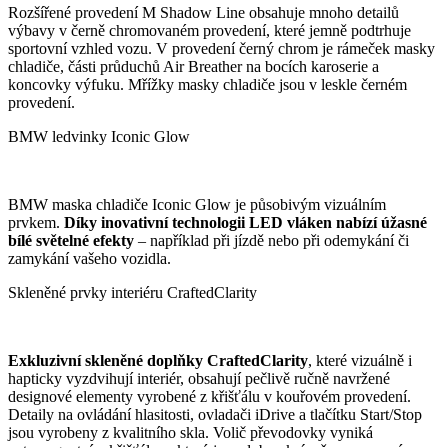
Rozšířené provedení M Shadow Line obsahuje mnoho detailů
výbavy v černě chromovaném provedení, které jemně podtrhuje
sportovní vzhled vozu. V provedení černý chrom je rámeček masky
chladiče, části průduchů Air Breather na bocích karoserie a
koncovky výfuku. Mřížky masky chladiče jsou v leskle černém
provedení.
BMW ledvinky Iconic Glow
BMW maska chladiče Iconic Glow je působivým vizuálním
prvkem.
Díky inovativní technologii LED vláken nabízí úžasné
bílé světelné efekty
– například při jízdě nebo při odemykání či
zamykání vašeho vozidla.
Skleněné prvky interiéru CraftedClarity
Exkluzivní skleněné doplňky CraftedClarity
, které vizuálně i
hapticky vyzdvihují interiér, obsahují pečlivě ručně navržené
designové elementy vyrobené z křišťálu v kouřovém provedení.
Detaily na ovládání hlasitosti, ovladači iDrive a tlačítku Start/Stop
jsou vyrobeny z kvalitního skla. Volič převodovky vyniká