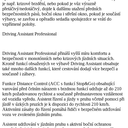
je např. krizové brzdění, nebo pokud je vůz výrazně
přetáčivý/nedotáčivý, dojde k dalšímu utažení předních
bezpečnostních pásů, boční okna i střešní okno, pokud je součástí
výbavy, se zavřou a opěradlo sedadla spolujezdce se vrátí do
vzpřímené polohy.
Driving Assistant Professional
Driving Assistant Professional přináší vyšší míru komfortu a
bezpečnosti v monotónních nebo krizových jízdních situacích.
Kromě funkcí obsažených ve výbavě Driving Assistant obsahuje
také mnoho dalších funkcí, které cestování dodají více bezpečí a
současně i zábavy.
Funkce Distance Control (ACC s funkcí Stop&Go) obsahující
varování před čelním nárazem s brzdnou funkcí udržuje až do 210
km/h požadovanou rychlost a současně přednastavenou vzdálenost
od vozidla vpředu. Asistent řízení a jízdy v pruhu včetně pomoci při
jízdě v úzkých pruzích je k dispozici do rychlosti 210 km/h.
Aktivními zásahy do řízení pomáhá řidiči v bezpečném udržování
vozu ve zvoleném jízdním pruhu.
Asistent udržování v jízdním pruhu s aktivní boční ochranou