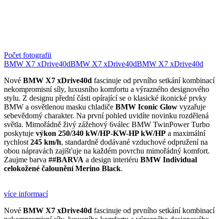
Počet fotografii
BMW X7 xDrive40d
BMW X7 xDrive40d
BMW X7 xDrive40d
Nové
BMW X7 xDrive40d
fascinuje od prvního setkání kombinací
nekompromisní síly, luxusního komfortu a výrazného designového
stylu. Z designu přední části opírající se o klasické ikonické prvky
BMW a osvětlenou masku chladiče
BMW Iconic Glow
vyzařuje
sebevědomý charakter. Na první pohled uvidíte novinku rozdělená
světla. Mimořádně živý zážehový 6válec BMW TwinPower Turbo
poskytuje
výkon 250/340 kW/HP-KW-HP kW/HP
a maximální
rychlost
245 km/h
, standardně dodávané vzduchové odpružení na
obou nápravách zajišťuje na každém povrchu mimořádný komfort.
Zaujme barva
##BARVA
a design interiéru
BMW Individual
celokožené čalounění Merino Black
.
více informací
Nové
BMW X7 xDrive40d
fascinuje od prvního setkání kombinací