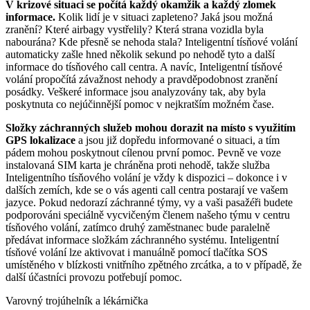
V krizové situaci se počítá každý okamžik a každý zlomek
informace.
Kolik lidí je v situaci zapleteno? Jaká jsou možná
zranění? Které airbagy vystřelily? Která strana vozidla byla
nabourána? Kde přesně se nehoda stala? Inteligentní tísňové volání
automaticky zašle hned několik sekund po nehodě tyto a další
informace do tísňového call centra. A navíc, Inteligentní tísňové
volání propočítá závažnost nehody a pravděpodobnost zranění
posádky. Veškeré informace jsou analyzovány tak, aby byla
poskytnuta co nejúčinnější pomoc v nejkratším možném čase.
Složky záchranných služeb mohou dorazit na místo s využitím
GPS lokalizace
a jsou již dopředu informované o situaci, a tím
pádem mohou poskytnout cílenou první pomoc. Pevně ve voze
instalovaná SIM karta je chráněna proti nehodě, takže služba
Inteligentního tísňového volání je vždy k dispozici – dokonce i v
dalších zemích, kde se o vás agenti call centra postarají ve vašem
jazyce. Pokud nedorazí záchranné týmy, vy a vaši pasažéři budete
podporováni speciálně vycvičeným členem našeho týmu v centru
tísňového volání, zatímco druhý zaměstnanec bude paralelně
předávat informace složkám záchranného systému. Inteligentní
tísňové volání lze aktivovat i manuálně pomocí tlačítka SOS
umístěného v blízkosti vnitřního zpětného zrcátka, a to v případě, že
další účastníci provozu potřebují pomoc.
Varovný trojúhelník a lékárnička