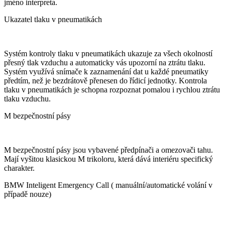
jméno interpreta.
Ukazatel tlaku v pneumatikách
Systém kontroly tlaku v pneumatikách ukazuje za všech okolností
přesný tlak vzduchu a automaticky vás upozorní na ztrátu tlaku.
Systém využívá snímače k zaznamenání dat u každé pneumatiky
předtím, než je bezdrátově přenesen do řídicí jednotky. Kontrola
tlaku v pneumatikách je schopna rozpoznat pomalou i rychlou ztrátu
tlaku vzduchu.
M bezpečnostní pásy
M bezpečnostní pásy jsou vybavené předpínači a omezovači tahu.
Mají vyšitou klasickou M trikoloru, která dává interiéru specifický
charakter.
BMW Inteligent Emergency Call ( manuální/automatické volání v
případě nouze)