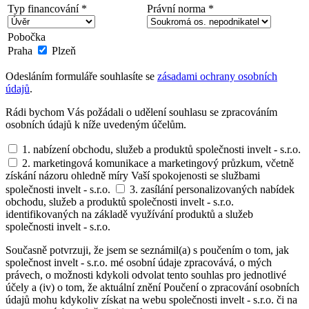
Typ financování *
Právní norma *
Pobočka
Praha
Plzeň
Odesláním formuláře souhlasíte se
zásadami ochrany osobních
údajů
.
Rádi bychom Vás požádali o udělení souhlasu se zpracováním
osobních údajů k níže uvedeným účelům.
1. nabízení obchodu, služeb a produktů společnosti invelt - s.r.o.
2. marketingová komunikace a marketingový průzkum, včetně
získání názoru ohledně míry Vaší spokojenosti se službami
společnosti invelt - s.r.o.
3. zasílání personalizovaných nabídek
obchodu, služeb a produktů společnosti invelt - s.r.o.
identifikovaných na základě využívání produktů a služeb
společnosti invelt - s.r.o.
Současně potvrzuji, že jsem se seznámil(a) s poučením o tom, jak
společnost invelt - s.r.o. mé osobní údaje zpracovává, o mých
právech, o možnosti kdykoli odvolat tento souhlas pro jednotlivé
účely a (iv) o tom, že aktuální znění Poučení o zpracování osobních
údajů mohu kdykoliv získat na webu společnosti invelt - s.r.o. či na