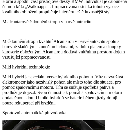
Horní a spodní část přístrojové desky BMW Individual je čalouněna
černou kůží „Walknappa“. Propracovaná estetika tohoto vysoce
kvalitního obložení propůjčuje interiéru ještě luxusnější styl.
M alcantarové čalounění stropu v barvě antracitu
M čalounění stropu kvalitní Alcantarou v barvě antracitu spolu s
barevně sladěnými slunečními clonami, zadním platem a sloupky
karoserie obloženými Alcantarou dodává vnitřnímu prostoru dojem
vzrušující propracovanosti.
Mild hybridní technologie
Mild hybrid je speciální verze hybridního pohonu. Vůz nevyužívá
elektromotor jako nezávislý pohon ale místo toho dle situace, pro
pomoc spalovacímu motoru. Tím se snižuje spotřeba paliva a
prodlužuje dojezd. Svou činnost tak pomáhá spalovacímu motoru
dodatečnou silou. U mild hybridů se baterie během jízdy dobíjí
pouze rekuperací při brzdění.
Sportovní automatická převodovka