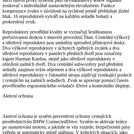
Mezi hlavní prvky systému patří devítikanálový 464W digitální
zesilovač s individuálně nastavitelným ekvalizérem. Funkce
kompenzace zvuku v závislosti na rychlosti jemně přehlušuje jízdní
hluk. 16 reproduktorů vytváří na každém sedadle bohatý a
prokreslený zvuk.
Reproduktory prvotřídní kvality se vyznačují šestihrannou
perforovanou deskou v tmavém provedení Titan. Centrální výškový
a středový reproduktor jsou umístěny uprostřed přístrojové desky.
Dva výškové reproduktory v úchytech zpětných zrcátek a dva
středové reproduktory v panelech předních dveří jsou označeny
logem Harman Kardon, stejně jako středové reproduktory v
obložení zadních dveří. Dva centrální subwoofery pod předními
sedadly zaujmou svým objemem a dva výškové reproduktory a
středové reproduktory v čalounění stropu zajišťují vynikající poslech
i cestujícím na zadních sedadlech. Zvuk se upravuje pomocí časem
prověřeného ergonomického ovladače iDrive a kontrolního displeje.
Aktivní ochrana
Aktivní ochrana je systém preventivní ochrany cestujících
prostřednictvím BMW ConnectedDrive. Systém se aktivuje krátce
po nastartování motoru, a jakmile se vůz rozjede, bezpečnostní pásy
vpředu se automaticky mírně utáhnou. V kritických situacích, jako