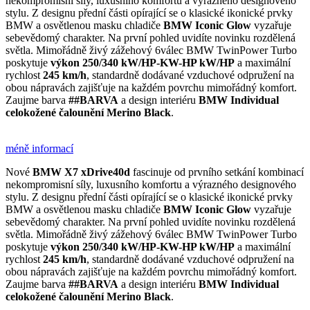
nekompromisní síly, luxusního komfortu a výrazného designového
stylu. Z designu přední části opírající se o klasické ikonické prvky
BMW a osvětlenou masku chladiče
BMW Iconic Glow
vyzařuje
sebevědomý charakter. Na první pohled uvidíte novinku rozdělená
světla. Mimořádně živý zážehový 6válec BMW TwinPower Turbo
poskytuje
výkon 250/340 kW/HP-KW-HP kW/HP
a maximální
rychlost
245 km/h
, standardně dodávané vzduchové odpružení na
obou nápravách zajišťuje na každém povrchu mimořádný komfort.
Zaujme barva
##BARVA
a design interiéru
BMW Individual
celokožené čalounění Merino Black
.
méně informací
Nové
BMW X7 xDrive40d
fascinuje od prvního setkání kombinací
nekompromisní síly, luxusního komfortu a výrazného designového
stylu. Z designu přední části opírající se o klasické ikonické prvky
BMW a osvětlenou masku chladiče
BMW Iconic Glow
vyzařuje
sebevědomý charakter. Na první pohled uvidíte novinku rozdělená
světla. Mimořádně živý zážehový 6válec BMW TwinPower Turbo
poskytuje
výkon 250/340 kW/HP-KW-HP kW/HP
a maximální
rychlost
245 km/h
, standardně dodávané vzduchové odpružení na
obou nápravách zajišťuje na každém povrchu mimořádný komfort.
Zaujme barva
##BARVA
a design interiéru
BMW Individual
celokožené čalounění Merino Black
.