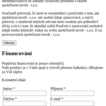
identifikovaných na základě využívání produktů a služeb
společnosti invelt - s.r.o.
Současně potvrzuji, že jsem se seznámil(a) s poučením o tom, jak
společnost invelt - s.r.o. mé osobní údaje zpracovává, o mých
právech, o možnosti kdykoli odvolat tento souhlas pro jednotlivé
účely a (iv) o tom, že aktuální znění Poučení o zpracování osobních
údajů mohu kdykoliv získat na webu společnosti invelt - s.r.o. či na
provozovnách společnosti invelt - s.r.o.
Odeslat
Financování
Poptávka financování je pouze orientační.
Naši prodejci se s Vámi spojí a vytvoří přesnou kalkulaci, děkujeme
za Váš zájem.
Kontaktní údaje
Jméno *
Příjmení *
Telefon *
E-mail *