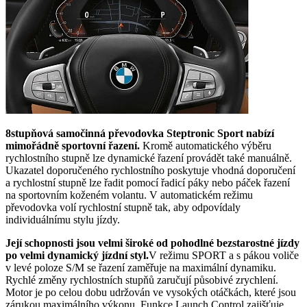
8stupňová samočinná převodovka Steptronic Sport nabízí
mimořádně sportovní řazení.
Kromě automatického výběru
rychlostního stupně lze dynamické řazení provádět také manuálně.
Ukazatel doporučeného rychlostního poskytuje vhodná doporučení
a rychlostní stupně lze řadit pomocí řadicí páky nebo páček řazení
na sportovním koženém volantu. V automatickém režimu
převodovka volí rychlostní stupně tak, aby odpovídaly
individuálnímu stylu jízdy.
Její schopnosti jsou velmi široké od pohodlné bezstarostné jízdy
po velmi dynamický jízdní styl.
V režimu SPORT a s pákou voliče
v levé poloze S/M se řazení zaměřuje na maximální dynamiku.
Rychlé změny rychlostních stupňů zaručují působivé zrychlení.
Motor je po celou dobu udržován ve vysokých otáčkách, které jsou
zárukou maximálního výkonu. Funkce Launch Control zajišťuje