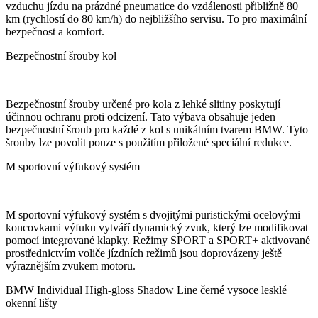
vzduchu jízdu na prázdné pneumatice do vzdálenosti přibližně 80
km (rychlostí do 80 km/h) do nejbližšího servisu. To pro maximální
bezpečnost a komfort.
Bezpečnostní šrouby kol
Bezpečnostní šrouby určené pro kola z lehké slitiny poskytují
účinnou ochranu proti odcizení. Tato výbava obsahuje jeden
bezpečnostní šroub pro každé z kol s unikátním tvarem BMW. Tyto
šrouby lze povolit pouze s použitím přiložené speciální redukce.
M sportovní výfukový systém
M sportovní výfukový systém s dvojitými puristickými ocelovými
koncovkami výfuku vytváří dynamický zvuk, který lze modifikovat
pomocí integrované klapky. Režimy SPORT a SPORT+ aktivované
prostřednictvím voliče jízdních režimů jsou doprovázeny ještě
výraznějším zvukem motoru.
BMW Individual High-gloss Shadow Line černé vysoce lesklé
okenní lišty