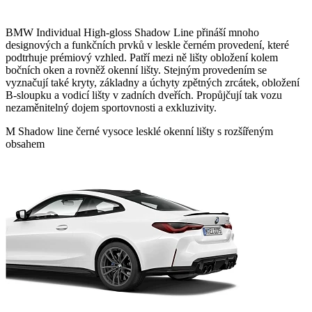
BMW Individual High-gloss Shadow Line přináší mnoho
designových a funkčních prvků v leskle černém provedení, které
podtrhuje prémiový vzhled. Patří mezi ně lišty obložení kolem
bočních oken a rovněž okenní lišty. Stejným provedením se
vyznačují také kryty, základny a úchyty zpětných zrcátek, obložení
B-sloupku a vodicí lišty v zadních dveřích. Propůjčují tak vozu
nezaměnitelný dojem sportovnosti a exkluzivity.
M Shadow line černé vysoce lesklé okenní lišty s rozšířeným
obsahem