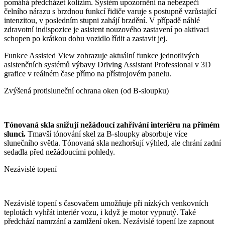
pomáhá předcházet kolizím. Systém upozornění na nebezpečí
čelního nárazu s brzdnou funkcí řidiče varuje s postupně vzrůstající
intenzitou, v posledním stupni zahájí brzdění. V případě náhlé
zdravotní indispozice je asistent nouzového zastavení po aktivaci
schopen po krátkou dobu vozidlo řídit a zastavit jej.
Funkce Assisted View zobrazuje aktuální funkce jednotlivých
asistenčních systémů výbavy Driving Assistant Professional v 3D
grafice v reálném čase přímo na přístrojovém panelu.
Zvýšená protisluneční ochrana oken (od B-sloupku)
Tónovaná skla snižují nežádoucí zahřívání interiéru na přímém
slunci.
Tmavší tónování skel za B-sloupky absorbuje více
slunečního světla. Tónovaná skla nezhoršují výhled, ale chrání zadní
sedadla před nežádoucími pohledy.
Nezávislé topení
Nezávislé topení s časovačem umožňuje při nízkých venkovních
teplotách vyhřát interiér vozu, i když je motor vypnutý. Také
předchází namrzání a zamlžení oken. Nezávislé topení lze zapnout