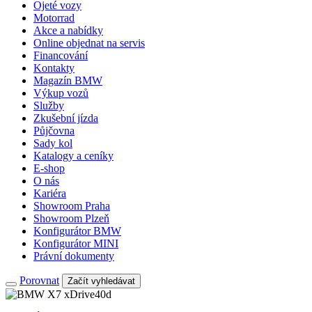
Ojeté vozy
Motorrad
Akce a nabídky
Online objednat na servis
Financování
Kontakty
Magazín BMW
Výkup vozů
Služby
Zkušební jízda
Půjčovna
Sady kol
Katalogy a ceníky
E-shop
O nás
Kariéra
Showroom Praha
Showroom Plzeň
Konfigurátor BMW
Konfigurátor MINI
Právní dokumenty
Porovnat
Začít vyhledávat