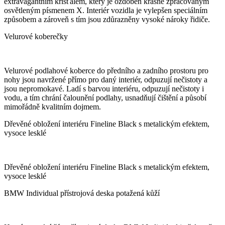
extravagantním křišťálem, který je ozdoben krásně zpracovaným
osvětleným písmenem X. Interiér vozidla je vylepšen speciálním
způsobem a zároveň s tím jsou zdůrazněny vysoké nároky řidiče.
Velurové koberečky
Velurové podlahové koberce do předního a zadního prostoru pro
nohy jsou navržené přímo pro daný interiér, odpuzují nečistoty a
jsou nepromokavé. Ladí s barvou interiéru, odpuzují nečistoty i
vodu, a tím chrání čalounění podlahy, usnadňují čištění a působí
mimořádně kvalitním dojmem.
Dřevěné obložení interiéru Fineline Black s metalickým efektem,
vysoce lesklé
Dřevěné obložení interiéru Fineline Black s metalickým efektem,
vysoce lesklé
BMW Individual přístrojová deska potažená kůží