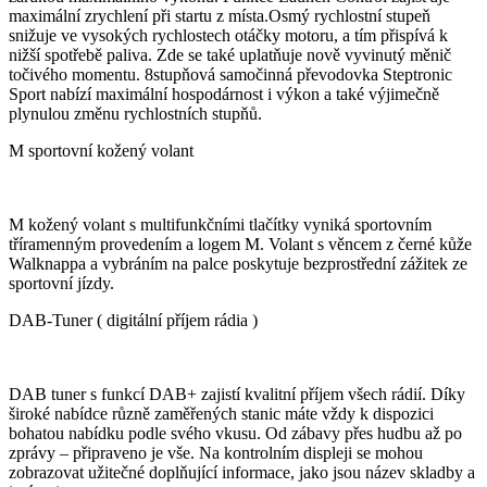
maximální zrychlení při startu z místa.Osmý rychlostní stupeň
snižuje ve vysokých rychlostech otáčky motoru, a tím přispívá k
nižší spotřebě paliva. Zde se také uplatňuje nově vyvinutý měnič
točivého momentu. 8stupňová samočinná převodovka Steptronic
Sport nabízí maximální hospodárnost i výkon a také výjimečně
plynulou změnu rychlostních stupňů.
M sportovní kožený volant
M kožený volant s multifunkčními tlačítky vyniká sportovním
tříramenným provedením a logem M. Volant s věncem z černé kůže
Walknappa a vybráním na palce poskytuje bezprostřední zážitek ze
sportovní jízdy.
DAB-Tuner ( digitální příjem rádia )
DAB tuner s funkcí DAB+ zajistí kvalitní příjem všech rádií. Díky
široké nabídce různě zaměřených stanic máte vždy k dispozici
bohatou nabídku podle svého vkusu. Od zábavy přes hudbu až po
zprávy – připraveno je vše. Na kontrolním displeji se mohou
zobrazovat užitečné doplňující informace, jako jsou název skladby a