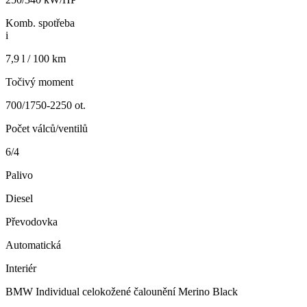
Komb. spotřeba
i
7,9 l / 100 km
Točivý moment
700/1750-2250 ot.
Počet válců/ventilů
6/4
Palivo
Diesel
Převodovka
Automatická
Interiér
BMW Individual celokožené čalounění Merino Black