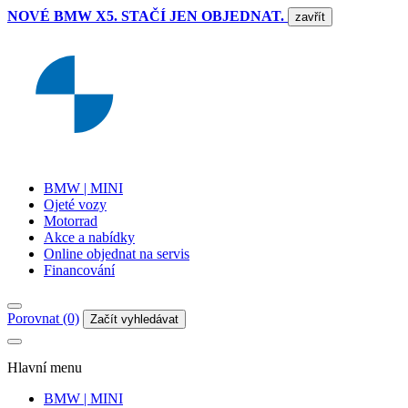
NOVÉ BMW X5. STAČÍ JEN OBJEDNAT.
zavřít
BMW | MINI
Ojeté vozy
Motorrad
Akce a nabídky
Online objednat na servis
Financování
Porovnat (0)
Začít vyhledávat
Hlavní menu
BMW | MINI