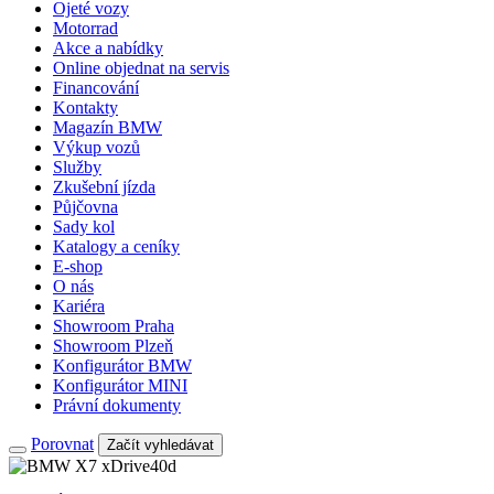
Ojeté vozy
Motorrad
Akce a nabídky
Online objednat na servis
Financování
Kontakty
Magazín BMW
Výkup vozů
Služby
Zkušební jízda
Půjčovna
Sady kol
Katalogy a ceníky
E-shop
O nás
Kariéra
Showroom Praha
Showroom Plzeň
Konfigurátor BMW
Konfigurátor MINI
Právní dokumenty
Porovnat
Začít vyhledávat