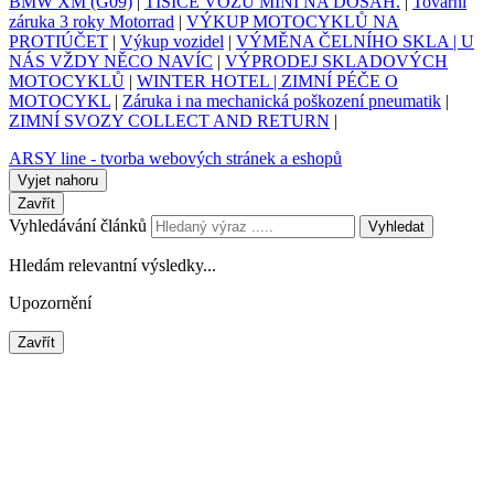
BMW XM (G09)
|
TISÍCE VOZŮ MINI NA DOSAH.
|
Tovární
záruka 3 roky Motorrad
|
VÝKUP MOTOCYKLŮ NA
PROTIÚČET
|
Výkup vozidel
|
VÝMĚNA ČELNÍHO SKLA | U
NÁS VŽDY NĚCO NAVÍC
|
VÝPRODEJ SKLADOVÝCH
MOTOCYKLŮ
|
WINTER HOTEL | ZIMNÍ PÉČE O
MOTOCYKL
|
Záruka i na mechanická poškození pneumatik
|
ZIMNÍ SVOZY COLLECT AND RETURN
|
ARSY line - tvorba webových stránek a eshopů
Vyjet nahoru
Zavřít
Vyhledávání článků
Vyhledat
Hledám relevantní výsledky...
Upozornění
Zavřít