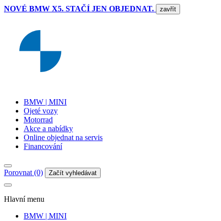
NOVÉ BMW X5. STAČÍ JEN OBJEDNAT.
zavřít
BMW | MINI
Ojeté vozy
Motorrad
Akce a nabídky
Online objednat na servis
Financování
Porovnat (0)
Začít vyhledávat
Hlavní menu
BMW | MINI