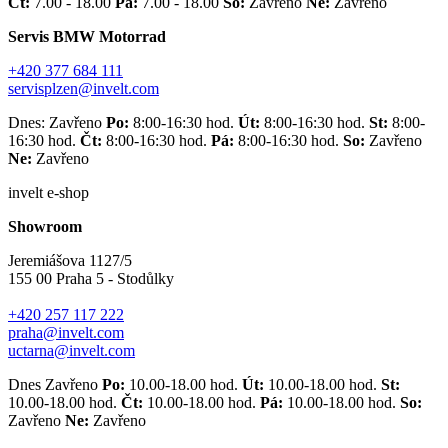
Čt:
7.00 - 18.00
Pá:
7.00 - 18.00
So:
Zavřeno
Ne:
Zavřeno
Servis BMW Motorrad
+420 377 684 111
servisplzen@invelt.com
Dnes: Zavřeno
Po:
8:00-16:30 hod.
Út:
8:00-16:30 hod.
St:
8:00-
16:30 hod.
Čt:
8:00-16:30 hod.
Pá:
8:00-16:30 hod.
So:
Zavřeno
Ne:
Zavřeno
invelt e-shop
Showroom
Jeremiášova 1127/5
155 00 Praha 5 - Stodůlky
+420 257 117 222
praha@invelt.com
uctarna@invelt.com
Dnes Zavřeno
Po:
10.00-18.00 hod.
Út:
10.00-18.00 hod.
St:
10.00-18.00 hod.
Čt:
10.00-18.00 hod.
Pá:
10.00-18.00 hod.
So:
Zavřeno
Ne:
Zavřeno