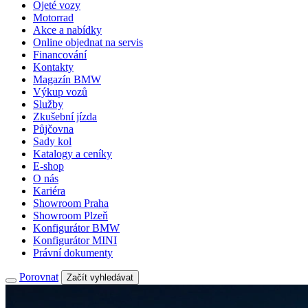
Ojeté vozy
Motorrad
Akce a nabídky
Online objednat na servis
Financování
Kontakty
Magazín BMW
Výkup vozů
Služby
Zkušební jízda
Půjčovna
Sady kol
Katalogy a ceníky
E-shop
O nás
Kariéra
Showroom Praha
Showroom Plzeň
Konfigurátor BMW
Konfigurátor MINI
Právní dokumenty
Porovnat
Začít vyhledávat