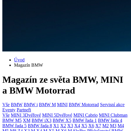
Úvod
Magazín BMW
Magazín ze světa BMW, MINI
a BMW Motorrad
Vše
BMW
BMW i
BMW M
MINI
BMW Motorrad
Servisní akce
Eventy
Partneři
Vše
MINI 3Dvéřové
MINI 5Dvéřové
MINI Cabrio
MINI Clubman
BMW M5
XM
BMW iX3
BMW X5
BMW řada 1
BMW řada 4
BMW řada 5
BMW řada 8
X1
X2
X3
X4
X5
X6
X7
M2
M3
M4
M5
M8
Z4
X3 M
X4 M
X5 M
X6 M
Služby
Příslušenství
BMW