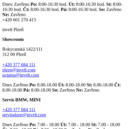
Dnes: Zavřeno
Po:
8:00-16:30 hod.
Út:
8:00-16:30 hod.
St:
8:00-
16:30 hod.
Čt:
8:00-16:30 hod.
Pá:
8:00-16:30 hod.
So:
Zavřeno
Ne:
Zavřeno
+420 601 270 415
invelt Plzeň
Showroom
Rokycanská 1422/111
312 00 Plzeň
+420 377 684 111
plzen@invelt.com
uctarna@invelt.com
Dnes Zavřeno
Po:
8.00-18.00
Út:
8.00-18.00
St:
8.00-18.00
Čt:
8.00-18.00
Pá:
8.00-18.00
So:
Zavřeno
Ne:
Zavřeno
Servis BMW, MINI
+420 377 684 111
servisplzen@invelt.com
Dnes Zavřeno
Po:
7.00 - 18.00
Út:
7.00 - 18.00
St:
7.00 - 18.00