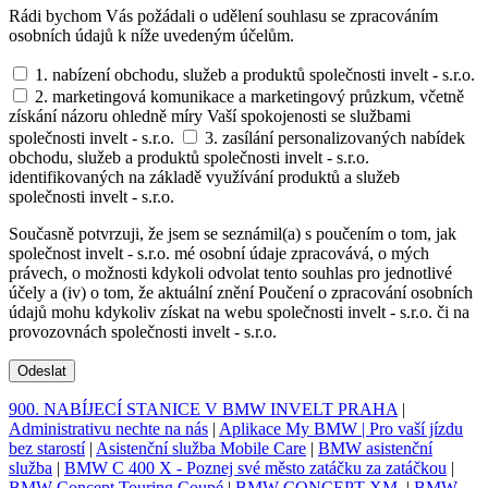
Rádi bychom Vás požádali o udělení souhlasu se zpracováním
osobních údajů k níže uvedeným účelům.
1. nabízení obchodu, služeb a produktů společnosti invelt - s.r.o.
2. marketingová komunikace a marketingový průzkum, včetně
získání názoru ohledně míry Vaší spokojenosti se službami
společnosti invelt - s.r.o.
3. zasílání personalizovaných nabídek
obchodu, služeb a produktů společnosti invelt - s.r.o.
identifikovaných na základě využívání produktů a služeb
společnosti invelt - s.r.o.
Současně potvrzuji, že jsem se seznámil(a) s poučením o tom, jak
společnost invelt - s.r.o. mé osobní údaje zpracovává, o mých
právech, o možnosti kdykoli odvolat tento souhlas pro jednotlivé
účely a (iv) o tom, že aktuální znění Poučení o zpracování osobních
údajů mohu kdykoliv získat na webu společnosti invelt - s.r.o. či na
provozovnách společnosti invelt - s.r.o.
Odeslat
900. NABÍJECÍ STANICE V BMW INVELT PRAHA
|
Administrativu nechte na nás
|
Aplikace My BMW | Pro vaší jízdu
bez starostí
|
Asistenční služba Mobile Care
|
BMW asistenční
služba
|
BMW C 400 X - Poznej své město zatáčku za zatáčkou
|
BMW Concept Touring Coupé
|
BMW CONCEPT XM.
|
BMW