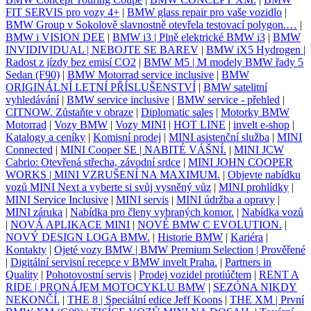
FIT SERVIS pro vozy 4+
|
BMW glass repair pro vaše vozidlo
|
BMW Group v Sokolově slavnostně otevřela testovací polygon.…
|
BMW i VISION DEE
|
BMW i3 | Plně elektrické BMW i3
|
BMW
INVIDIVIDUAL | NEBOJTE SE BAREV
|
BMW iX5 Hydrogen |
Radost z jízdy bez emisí CO2
|
BMW M5 | M modely BMW řady 5
Sedan (F90)
|
BMW Motorrad service inclusive
|
BMW
ORIGINÁLNÍ LETNÍ PŘÍSLUŠENSTVÍ
|
BMW satelitní
vyhledávání
|
BMW service inclusive
|
BMW service - přehled
|
CITNOW. Zůstaňte v obraze
|
Diplomatic sales
|
Motorky BMW
Motorrad
|
Vozy BMW
|
Vozy MINI
|
HOT LINE
|
invelt e-shop
|
Katalogy a ceníky
|
Komisní prodej
|
MINI asistenční služba
|
MINI
Connected
|
MINI Cooper SE | NABITÉ VÁŠNÍ.
|
MINI JCW
Cabrio: Otevřená střecha, závodní srdce
|
MINI JOHN COOPER
WORKS | MINI VZRUŠENÍ NA MAXIMUM.
|
Objevte nabídku
vozů MINI Next a vyberte si svůj vysněný vůz
|
MINI prohlídky
|
MINI Service Inclusive
|
MINI servis
|
MINI údržba a opravy
|
MINI záruka
|
Nabídka pro členy vybraných komor.
|
Nabídka vozů
|
NOVÁ APLIKACE MINI
|
NOVÉ BMW C EVOLUTION.
|
NOVÝ DESIGN LOGA BMW.
|
Historie BMW
|
Kariéra
|
Kontakty
|
Ojeté vozy BMW | BMW Premium Selection | Prověřené
|
Digitální servisní recepce v BMW invelt Praha.
|
Partners in
Quality
|
Pohotovostní servis
|
Prodej vozidel protiúčtem
|
RENT A
RIDE | PRONÁJEM MOTOCYKLU BMW
|
SEZÓNA NIKDY
NEKONČÍ.
|
THE 8 | Speciální edice Jeff Koons
|
THE XM | První