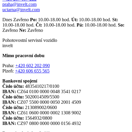
praha@invelt.com
uctarna@invelt.com
Dnes Zavřeno
Po:
10.00-18.00 hod.
Út:
10.00-18.00 hod.
St:
10.00-18.00 hod.
Čt:
10.00-18.00 hod.
Pá:
10.00-18.00 hod.
So:
Zavřeno
Ne:
Zavřeno
Pohotovostní servisní vozidlo
invelt
Mimo pracovní dobu
Praha:
+420 602 202 090
Plzeň:
+420 606 655 565
Bankovní spojení
Číslo účtu:
4835410217/0100
IBAN:
CZ64 0100 0000 0048 3541 0217
Číslo účtu:
5020014509/5500
IBAN:
CZ07 5500 0000 0050 2001 4509
Číslo účtu:
213089002/0600
IBAN:
CZ61 0600 0000 0002 1308 9002
Číslo účtu:
1564932/0800
IBAN:
CZ97 0800 0000 0000 0156 4932