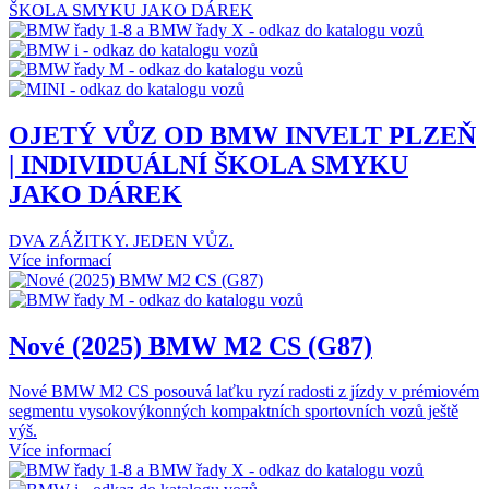
OJETÝ VŮZ OD BMW INVELT PLZEŇ
| INDIVIDUÁLNÍ ŠKOLA SMYKU
JAKO DÁREK
DVA ZÁŽITKY. JEDEN VŮZ.
Více informací
Nové (2025) BMW M2 CS (G87)
Nové BMW M2 CS posouvá laťku ryzí radosti z jízdy v prémiovém
segmentu vysokovýkonných kompaktních sportovních vozů ještě
výš.
Více informací