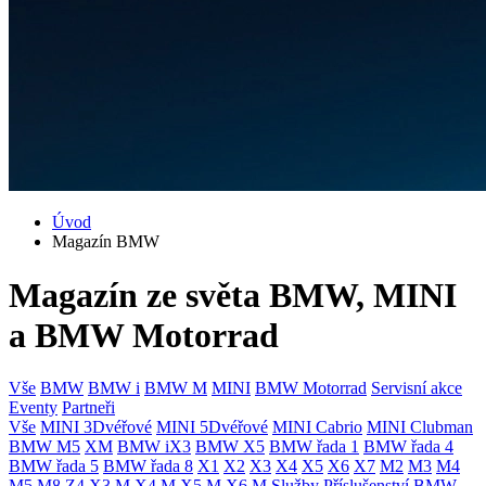
Úvod
Magazín BMW
Magazín ze světa BMW, MINI
a BMW Motorrad
Vše
BMW
BMW i
BMW M
MINI
BMW Motorrad
Servisní akce
Eventy
Partneři
Vše
MINI 3Dvéřové
MINI 5Dvéřové
MINI Cabrio
MINI Clubman
BMW M5
XM
BMW iX3
BMW X5
BMW řada 1
BMW řada 4
BMW řada 5
BMW řada 8
X1
X2
X3
X4
X5
X6
X7
M2
M3
M4
M5
M8
Z4
X3 M
X4 M
X5 M
X6 M
Služby
Příslušenství
BMW