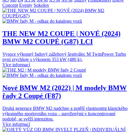
Concept
Eventy
Sokolov
THE NEW M2 COUPE | NOVÉ (2024)
BMW M2 COUPÉ (G87) LCI
Vysoce výkonný řadový zážehový šestiválec M TwinPower Turbo
nyní zrychluje s výkonem 353 kW (480 k).
Více informací
Nové BMW M2 (2022) | M modely BMW
řady 2 Coupé (F87)
Druhá generace BMW M2 nadchne a potěší vlastnostmi klasického
výkonného sportovního vozu – navrženými v koncentrované
podobě, se svěží intenzitou.
Více informací