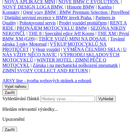
|
NOVÁ APLIKACE MINI
|
NOVÉ BMW C EVOLUTION.
|
NOVÝ DESIGN LOGA BMW.
|
Historie BMW
|
Kariéra
|
Kontakty
|
Ojeté vozy BMW | BMW Premium Selection | Prověřené
|
Digitální servisní recepce v BMW invelt Praha.
|
Partners in
Quality
|
Pohotovostní servis
|
Prodej vozidel protiúčtem
|
RENT A
RIDE | PRONÁJEM MOTOCYKLU BMW
|
SEZÓNA NIKDY
NEKONČÍ.
|
THE 8 | Speciální edice Jeff Koons
|
THE XM | První
BMW XM (G09)
|
TISÍCE VOZŮ MINI NA DOSAH.
|
Tovární
záruka 3 roky Motorrad
|
VÝKUP MOTOCYKLŮ NA
PROTIÚČET
|
Výkup vozidel
|
VÝMĚNA ČELNÍHO SKLA | U
NÁS VŽDY NĚCO NAVÍC
|
VÝPRODEJ SKLADOVÝCH
MOTOCYKLŮ
|
WINTER HOTEL | ZIMNÍ PÉČE O
MOTOCYKL
|
Záruka i na mechanická poškození pneumatik
|
ZIMNÍ SVOZY COLLECT AND RETURN
|
ARSY line - tvorba webových stránek a eshopů
Vyjet nahoru
Zavřít
Vyhledávání článků
Vyhledat
Hledám relevantní výsledky...
Upozornění
Zavřít