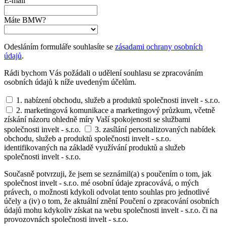
E-mail
Máte BMW?
Odesláním formuláře souhlasíte se
zásadami ochrany osobních
údajů
.
Rádi bychom Vás požádali o udělení souhlasu se zpracováním
osobních údajů k níže uvedeným účelům.
1. nabízení obchodu, služeb a produktů společnosti invelt - s.r.o.
2. marketingová komunikace a marketingový průzkum, včetně
získání názoru ohledně míry Vaší spokojenosti se službami
společnosti invelt - s.r.o.
3. zasílání personalizovaných nabídek
obchodu, služeb a produktů společnosti invelt - s.r.o.
identifikovaných na základě využívání produktů a služeb
společnosti invelt - s.r.o.
Současně potvrzuji, že jsem se seznámil(a) s poučením o tom, jak
společnost invelt - s.r.o. mé osobní údaje zpracovává, o mých
právech, o možnosti kdykoli odvolat tento souhlas pro jednotlivé
účely a (iv) o tom, že aktuální znění Poučení o zpracování osobních
údajů mohu kdykoliv získat na webu společnosti invelt - s.r.o. či na
provozovnách společnosti invelt - s.r.o.