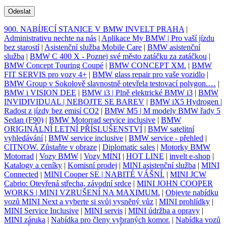
Odeslat
900. NABÍJECÍ STANICE V BMW INVELT PRAHA
|
Administrativu nechte na nás
|
Aplikace My BMW | Pro vaší jízdu
bez starostí
|
Asistenční služba Mobile Care
|
BMW asistenční
služba
|
BMW C 400 X - Poznej své město zatáčku za zatáčkou
|
BMW Concept Touring Coupé
|
BMW CONCEPT XM.
|
BMW
FIT SERVIS pro vozy 4+
|
BMW glass repair pro vaše vozidlo
|
BMW Group v Sokolově slavnostně otevřela testovací polygon.…
|
BMW i VISION DEE
|
BMW i3 | Plně elektrické BMW i3
|
BMW
INVIDIVIDUAL | NEBOJTE SE BAREV
|
BMW iX5 Hydrogen |
Radost z jízdy bez emisí CO2
|
BMW M5 | M modely BMW řady 5
Sedan (F90)
|
BMW Motorrad service inclusive
|
BMW
ORIGINÁLNÍ LETNÍ PŘÍSLUŠENSTVÍ
|
BMW satelitní
vyhledávání
|
BMW service inclusive
|
BMW service - přehled
|
CITNOW. Zůstaňte v obraze
|
Diplomatic sales
|
Motorky BMW
Motorrad
|
Vozy BMW
|
Vozy MINI
|
HOT LINE
|
invelt e-shop
|
Katalogy a ceníky
|
Komisní prodej
|
MINI asistenční služba
|
MINI
Connected
|
MINI Cooper SE | NABITÉ VÁŠNÍ.
|
MINI JCW
Cabrio: Otevřená střecha, závodní srdce
|
MINI JOHN COOPER
WORKS | MINI VZRUŠENÍ NA MAXIMUM.
|
Objevte nabídku
vozů MINI Next a vyberte si svůj vysněný vůz
|
MINI prohlídky
|
MINI Service Inclusive
|
MINI servis
|
MINI údržba a opravy
|
MINI záruka
|
Nabídka pro členy vybraných komor.
|
Nabídka vozů