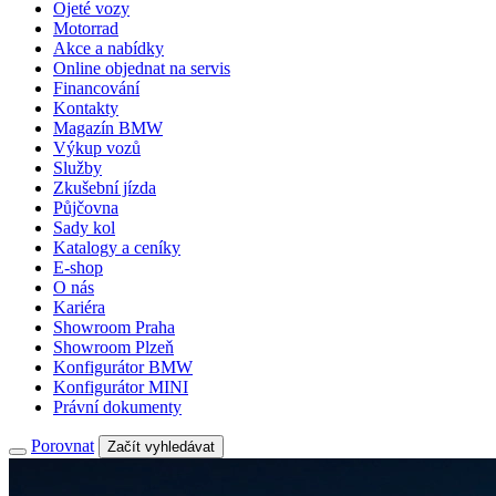
Ojeté vozy
Motorrad
Akce a nabídky
Online objednat na servis
Financování
Kontakty
Magazín BMW
Výkup vozů
Služby
Zkušební jízda
Půjčovna
Sady kol
Katalogy a ceníky
E-shop
O nás
Kariéra
Showroom Praha
Showroom Plzeň
Konfigurátor BMW
Konfigurátor MINI
Právní dokumenty
Porovnat
Začít vyhledávat