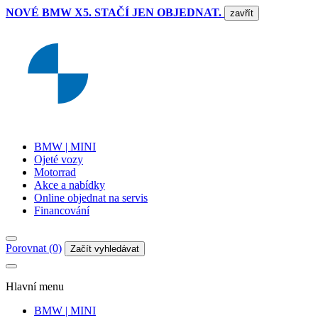
NOVÉ BMW X5. STAČÍ JEN OBJEDNAT.
zavřít
BMW | MINI
Ojeté vozy
Motorrad
Akce a nabídky
Online objednat na servis
Financování
Porovnat (0)
Začít vyhledávat
Hlavní menu
BMW | MINI