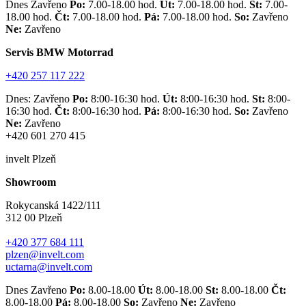
Dnes Zavřeno
Po:
7.00-18.00 hod.
Út:
7.00-18.00 hod.
St:
7.00-
18.00 hod.
Čt:
7.00-18.00 hod.
Pá:
7.00-18.00 hod.
So:
Zavřeno
Ne:
Zavřeno
Servis BMW Motorrad
+420 257 117 222
Dnes: Zavřeno
Po:
8:00-16:30 hod.
Út:
8:00-16:30 hod.
St:
8:00-
16:30 hod.
Čt:
8:00-16:30 hod.
Pá:
8:00-16:30 hod.
So:
Zavřeno
Ne:
Zavřeno
+420 601 270 415
invelt Plzeň
Showroom
Rokycanská 1422/111
312 00 Plzeň
+420 377 684 111
plzen@invelt.com
uctarna@invelt.com
Dnes Zavřeno
Po:
8.00-18.00
Út:
8.00-18.00
St:
8.00-18.00
Čt:
8.00-18.00
Pá:
8.00-18.00
So:
Zavřeno
Ne:
Zavřeno