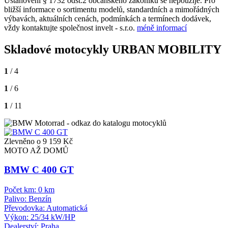
Ustanovení § 1732 odst.2 občanského zákoníku se nepoužije. Pro
bližší informace o sortimentu modelů, standardních a mimořádných
výbavách, aktuálních cenách, podmínkách a termínech dodávek,
vždy kontaktujte společnost invelt - s.r.o.
méně informací
Skladové motocykly URBAN MOBILITY
1
/ 4
1
/ 6
1
/ 11
Zlevněno o 9 159 Kč
MOTO AŽ DOMŮ
BMW C 400 GT
Počet km:
0 km
Palivo:
Benzín
Převodovka:
Automatická
Výkon:
25/34 kW/HP
Dealerství:
Praha