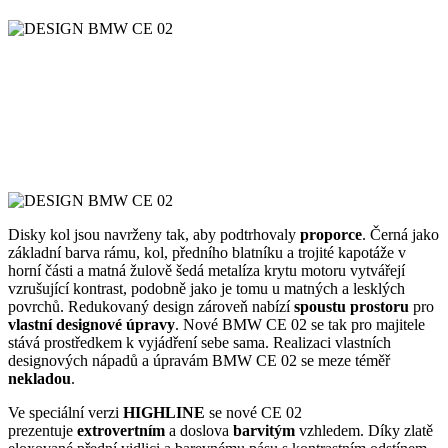
Disky kol jsou navrženy tak, aby podtrhovaly
proporce
. Černá jako
základní barva rámu, kol, předního blatníku a trojité kapotáže v
horní části a matná žulově šedá metalíza krytu motoru vytvářejí
vzrušující kontrast, podobně jako je tomu u matných a lesklých
povrchů. Redukovaný design zároveň nabízí
spoustu prostoru
pro
vlastní designové úpravy
. Nové BMW CE 02 se tak pro majitele
stává prostředkem k vyjádření sebe sama. Realizaci vlastních
designových nápadů a úpravám BMW CE 02 se meze téměř
nekladou
.
Ve speciální verzi
HIGHLINE
se nové CE 02
prezentuje
extrovertním
a doslova
barvitým
vzhledem. Díky zlatě