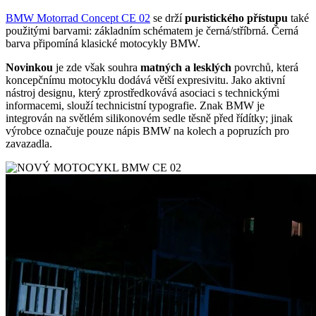
BMW Motorrad Concept CE 02
se drží
puristického přístupu
také
použitými barvami: základním schématem je černá/stříbrná. Černá
barva připomíná klasické motocykly BMW.
Novinkou
je zde však souhra
matných a lesklých
povrchů, která
koncepčnímu motocyklu dodává větší expresivitu. Jako aktivní
nástroj designu, který zprostředkovává asociaci s technickými
informacemi, slouží technicistní typografie. Znak BMW je
integrován na světlém silikonovém sedle těsně před řídítky; jinak
výrobce označuje pouze nápis BMW na kolech a popruzích pro
zavazadla.