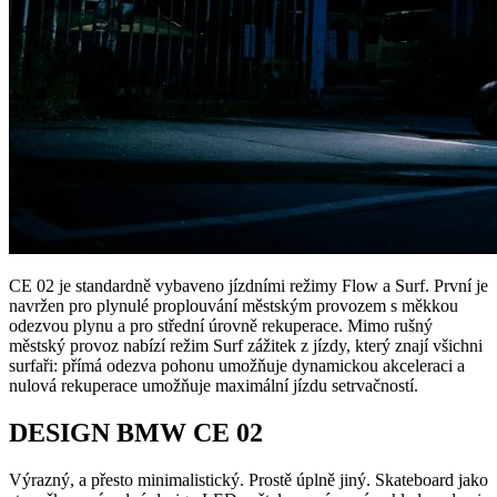
CE 02 je standardně vybaveno jízdními režimy Flow a Surf. První je
navržen pro plynulé proplouvání městským provozem s měkkou
odezvou plynu a pro střední úrovně rekuperace. Mimo rušný
městský provoz nabízí režim Surf zážitek z jízdy, který znají všichni
surfaři: přímá odezva pohonu umožňuje dynamickou akceleraci a
nulová rekuperace umožňuje maximální jízdu setrvačností.
DESIGN BMW CE 02
Výrazný, a přesto minimalistický. Prostě úplně jiný. Skateboard jako