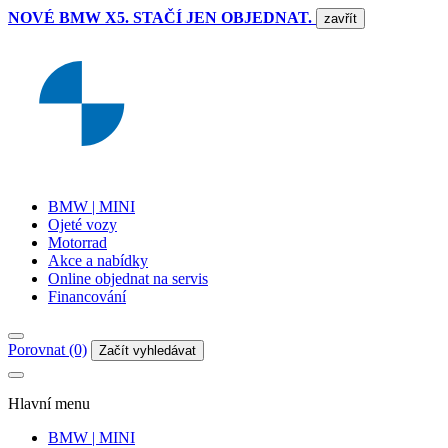
NOVÉ BMW X5. STAČÍ JEN OBJEDNAT.
zavřít
BMW | MINI
Ojeté vozy
Motorrad
Akce a nabídky
Online objednat na servis
Financování
Porovnat (0)
Začít vyhledávat
Hlavní menu
BMW | MINI