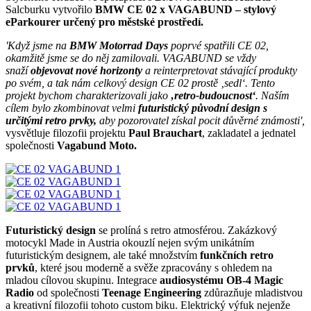
Salcburku vytvořilo
BMW CE 02 x VAGABUND
– stylový
eParkourer určený pro městské prostředí.
'Když jsme na
BMW Motorrad Days
poprvé spatřili CE 02,
okamžitě jsme se do něj zamilovali. VAGABUND se vždy
snaží
objevovat
nové horizonty
a reinterpretovat stávající produkty
po svém, a tak nám celkový design CE 02 prostě ‚sedl‘. Tento
projekt bychom charakterizovali jako
‚retro-budoucnost‘
. Naším
cílem bylo zkombinovat velmi
futuristický původní design s
určitými retro prvky,
aby pozorovatel získal pocit důvěrné známosti',
vysvětluje filozofii projektu
Paul Brauchart
, zakladatel a jednatel
společnosti
Vagabund Moto.
Futuristický design
se prolíná s retro atmosférou. Zakázkový
motocykl Made in Austria okouzlí nejen svým unikátním
futuristickým designem, ale také množstvím
funkčních retro
prvků
, které jsou moderně a svěže zpracovány s ohledem na
mladou cílovou skupinu. Integrace
audiosystému OB-4 Magic
Radio
od společnosti
Teenage Engineering
zdůrazňuje mladistvou
a kreativní filozofii tohoto custom biku. Elektrický výfuk nejenže