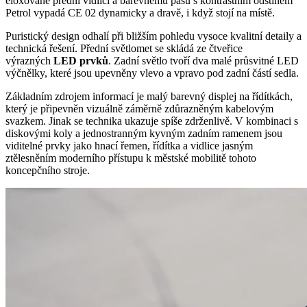
eloxované přední vidlici a barevnému pásu s kontrastním odstínem
Petrol vypadá CE 02 dynamicky a dravě, i když stojí na místě.
Puristický design odhalí při bližším pohledu vysoce kvalitní detaily a
technická řešení. Přední světlomet se skládá ze čtveřice
výrazných
LED prvků
. Zadní světlo tvoří dva malé průsvitné LED
výčnělky, které jsou upevněny vlevo a vpravo pod zadní částí sedla.
Základním zdrojem informací je malý barevný displej na řídítkách,
který je připevněn vizuálně záměrně zdůrazněným kabelovým
svazkem. Jinak se technika ukazuje spíše zdrženlivě. V kombinaci s
diskovými koly a jednostranným kyvným zadním ramenem jsou
viditelné prvky jako hnací řemen, řídítka a vidlice jasným
ztělesněním moderního přístupu k městské mobilitě tohoto
koncepčního stroje.