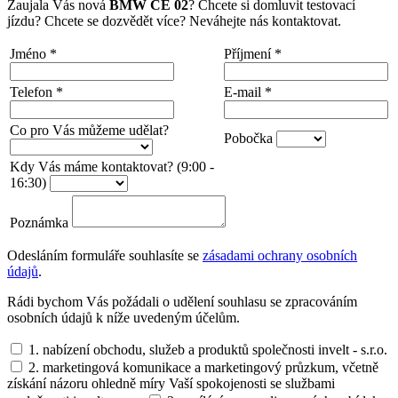
Zaujala Vás nová
BMW CE 02
? Chcete si domluvit testovací
jízdu? Chcete se dozvědět více? Neváhejte nás kontaktovat.
Jméno
*
Příjmení
*
Telefon
*
E-mail
*
Co pro Vás můžeme udělat?
Pobočka
Kdy Vás máme kontaktovat? (9:00 -
16:30)
Poznámka
Odesláním formuláře souhlasíte se
zásadami ochrany osobních
údajů
.
Rádi bychom Vás požádali o udělení souhlasu se zpracováním
osobních údajů k níže uvedeným účelům.
1. nabízení obchodu, služeb a produktů společnosti invelt - s.r.o.
2. marketingová komunikace a marketingový průzkum, včetně
získání názoru ohledně míry Vaší spokojenosti se službami