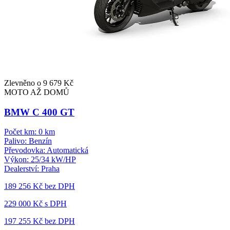
Zlevněno o 9 679 Kč
MOTO AŽ DOMŮ
BMW C 400 GT
Počet km:
0 km
Palivo:
Benzín
Převodovka:
Automatická
Výkon:
25/34 kW/HP
Dealerství:
Praha
189 256 Kč
bez DPH
229 000 Kč s DPH
197 255 Kč
bez DPH