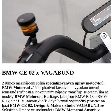
BMW CE 02 x VAGABUND
Zatímco mezinárodní scéna
specializovaných úprav motocyklů
BMW Motorrad
září inspirativní kreativitou, vysokou úrovní
řemeslné zručnosti a inovativními nápady, zaměřuje se především na
modely
BMW Motorrad Heritage
, jako jsou BMW R 18 a BMW
R 12 nineT. V Rakousku však nyní vznikl
výjimečný projekt
na
bázi BMW CE 02. Design & Makers Studio VAGABUND
ze
Štýrského Hradce ve spolupráci s
BMW Motorrad Austria
v