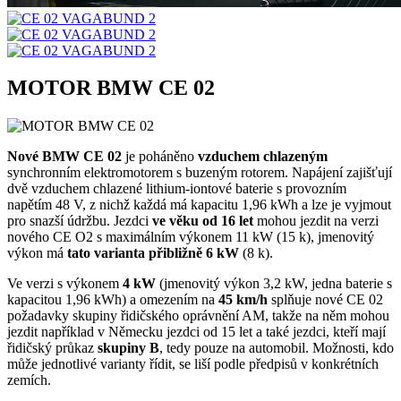
MOTOR BMW CE 02
Nové BMW CE 02
je poháněno
vzduchem chlazeným
synchronním elektromotorem s buzeným rotorem. Napájení zajišťují
dvě vzduchem chlazené lithium-iontové baterie s provozním
napětím 48 V, z nichž každá má kapacitu 1,96 kWh a lze je vyjmout
pro snazší údržbu. Jezdci
ve věku od 16 let
mohou jezdit na verzi
nového CE O2 s maximálním výkonem 11 kW (15 k), jmenovitý
výkon má
tato varianta přibližně 6 kW
(8 k).
Ve verzi s výkonem
4 kW
(jmenovitý výkon 3,2 kW, jedna baterie s
kapacitou 1,96 kWh) a omezením na
45 km/h
splňuje nové CE 02
požadavky skupiny řidičského oprávnění AM, takže na něm mohou
jezdit například v Německu jezdci od 15 let a také jezdci, kteří mají
řidičský průkaz
skupiny B
, tedy pouze na automobil. Možnosti, kdo
může jednotlivé varianty řídit, se liší podle předpisů v konkrétních
zemích.