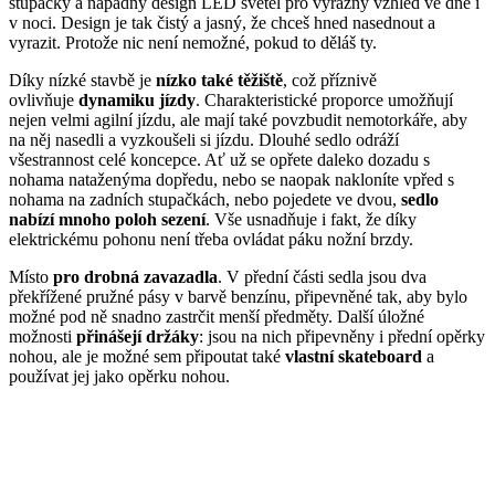
stupačky a nápadný design LED světel pro výrazný vzhled ve dne i
v noci. Design je tak čistý a jasný, že chceš hned nasednout a
vyrazit. Protože nic není nemožné, pokud to děláš ty.
Díky nízké stavbě je
nízko také těžiště
, což příznivě
ovlivňuje
dynamiku jízdy
. Charakteristické proporce umožňují
nejen velmi agilní jízdu, ale mají také povzbudit nemotorkáře, aby
na něj nasedli a vyzkoušeli si jízdu. Dlouhé sedlo odráží
všestrannost celé koncepce. Ať už se opřete daleko dozadu s
nohama nataženýma dopředu, nebo se naopak nakloníte vpřed s
nohama na zadních stupačkách, nebo pojedete ve dvou,
sedlo
nabízí mnoho poloh sezení
. Vše usnadňuje i fakt, že díky
elektrickému pohonu není třeba ovládat páku nožní brzdy.
Místo
pro drobná zavazadla
. V přední části sedla jsou dva
překřížené pružné pásy v barvě benzínu, připevněné tak, aby bylo
možné pod ně snadno zastrčit menší předměty. Další úložné
možnosti
přinášejí držáky
: jsou na nich připevněny i přední opěrky
nohou, ale je možné sem připoutat také
vlastní skateboard
a
používat jej jako opěrku nohou.