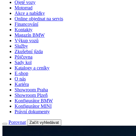
Ojeté vozy
Motorrad
Akce a nabídky
Online objednat na servis
Financování
Kontakty
Magazín BMW
Výkup vozů
Služby
Zkušební jízda
Půjčovna
Sady kol
Katalogy a ceníky
E-shop
O nás
Kariéra
Showroom Praha
Showroom Plzeň
Konfigurátor BMW
Konfigurátor MINI
Právní dokumenty
Porovnat
Začít vyhledávat