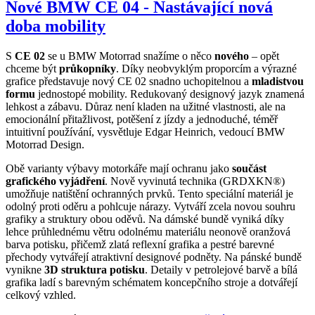
Nové BMW CE 04 - Nastávající nová
doba mobility
S
CE 02
se u BMW Motorrad snažíme o něco
nového
– opět
chceme být
průkopníky
. Díky neobvyklým proporcím a výrazné
grafice představuje nový CE 02 snadno uchopitelnou a
mladistvou
formu
jednostopé mobility. Redukovaný designový jazyk znamená
lehkost a zábavu. Důraz není kladen na užitné vlastnosti, ale na
emocionální přitažlivost, potěšení z jízdy a jednoduché, téměř
intuitivní používání, vysvětluje Edgar Heinrich, vedoucí BMW
Motorrad Design.
Obě varianty výbavy motorkáře mají ochranu jako
součást
grafického vyjádření
. Nově vyvinutá technika (GRDXKN®)
umožňuje natištění ochranných prvků. Tento speciální materiál je
odolný proti oděru a pohlcuje nárazy. Vytváří zcela novou souhru
grafiky a struktury obou oděvů. Na dámské bundě vyniká díky
lehce průhlednému větru odolnému materiálu neonově oranžová
barva potisku, přičemž zlatá reflexní grafika a pestré barevné
přechody vytvářejí atraktivní designové podněty. Na pánské bundě
vynikne
3D struktura potisku
. Detaily v petrolejové barvě a bílá
grafika ladí s barevným schématem koncepčního stroje a dotvářejí
celkový vzhled.