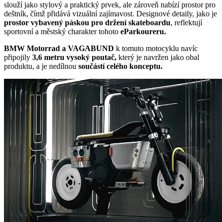
slouží jako stylový a praktický prvek, ale zároveň nabízí prostor pro
deštník, čímž přidává vizuální zajímavost. Designové detaily, jako je
prostor vybavený páskou pro držení skateboardu
, reflektují
sportovní a městský charakter tohoto
eParkoureru.
BMW Motorrad a VAGABUND
k tomuto motocyklu navíc
připojily
3,6 metru vysoký poutač,
který je navržen jako obal
produktu, a je nedílnou
součástí celého konceptu.