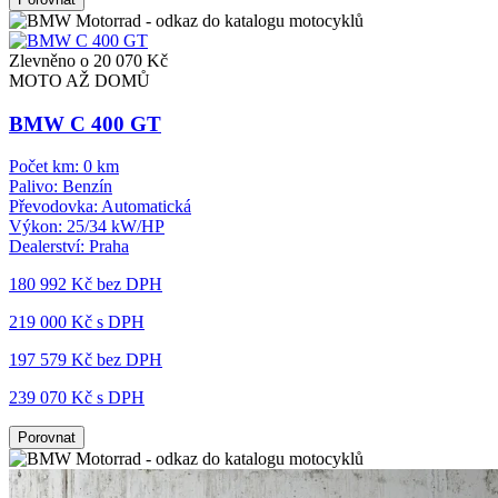
Zlevněno o 20 070 Kč
MOTO AŽ DOMŮ
BMW C 400 GT
Počet km:
0 km
Palivo:
Benzín
Převodovka:
Automatická
Výkon:
25/34 kW/HP
Dealerství:
Praha
180 992 Kč
bez DPH
219 000 Kč s DPH
197 579 Kč
bez DPH
239 070 Kč s DPH
Porovnat