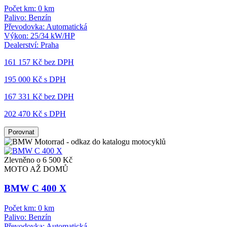
Počet km:
0 km
Palivo:
Benzín
Převodovka:
Automatická
Výkon:
25/34 kW/HP
Dealerství:
Praha
161 157 Kč
bez DPH
195 000 Kč s DPH
167 331 Kč
bez DPH
202 470 Kč s DPH
Porovnat
Zlevněno o 6 500 Kč
MOTO AŽ DOMŮ
BMW C 400 X
Počet km:
0 km
Palivo:
Benzín
Převodovka:
Automatická