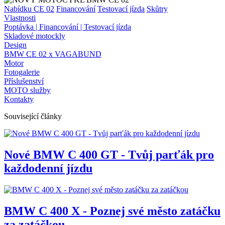
Nabídku CE 02
Financování
Testovací jízda
Skůtry
Vlastnosti
Poptávka | Financování | Testovací jízda
Skladové motockly
Design
BMW CE 02 x VAGABUND
Motor
Fotogalerie
Příslušenství
MOTO služby
Kontakty
Související články
Nové BMW C 400 GT - Tvůj parťák pro
každodenní jízdu
BMW C 400 X - Poznej své město zatáčku
za zatáčkou