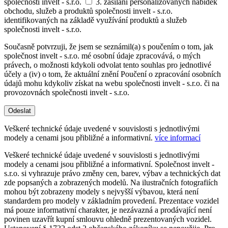
společnosti invelt - s.r.o.
3. zasílání personalizovaných nabídek
obchodu, služeb a produktů společnosti invelt - s.r.o.
identifikovaných na základě využívání produktů a služeb
společnosti invelt - s.r.o.
Současně potvrzuji, že jsem se seznámil(a) s poučením o tom, jak
společnost invelt - s.r.o. mé osobní údaje zpracovává, o mých
právech, o možnosti kdykoli odvolat tento souhlas pro jednotlivé
účely a (iv) o tom, že aktuální znění Poučení o zpracování osobních
údajů mohu kdykoliv získat na webu společnosti invelt - s.r.o. či na
provozovnách společnosti invelt - s.r.o.
Odeslat
Veškeré technické údaje uvedené v souvislosti s jednotlivými
modely a cenami jsou přibližné a informativní.
více informací
Veškeré technické údaje uvedené v souvislosti s jednotlivými
modely a cenami jsou přibližné a informativní. Společnost invelt -
s.r.o. si vyhrazuje právo změny cen, barev, výbav a technických dat
zde popsaných a zobrazených modelů. Na ilustračních fotografiích
mohou být zobrazeny modely s nejvyšší výbavou, která není
standardem pro modely v základním provedení. Prezentace vozidel
má pouze informativní charakter, je nezávazná a prodávající není
povinen uzavřít kupní smlouvu ohledně prezentovaných vozidel.