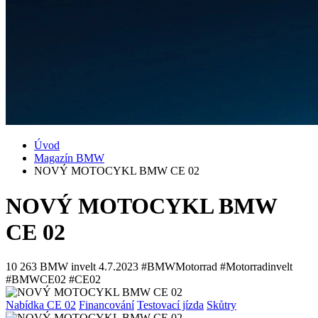
Úvod
Magazín BMW
NOVÝ MOTOCYKL BMW CE 02
NOVÝ MOTOCYKL BMW
CE 02
10 263
BMW invelt
4.7.2023
#BMWMotorrad #Motorradinvelt
#BMWCE02 #CE02
Nabídka CE 02
Financování
Testovací jízda
Skůtry