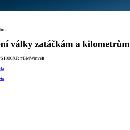
rům
ní války zatáčkám a kilometrům
S1000XR #BMWinvelt
zda
zda