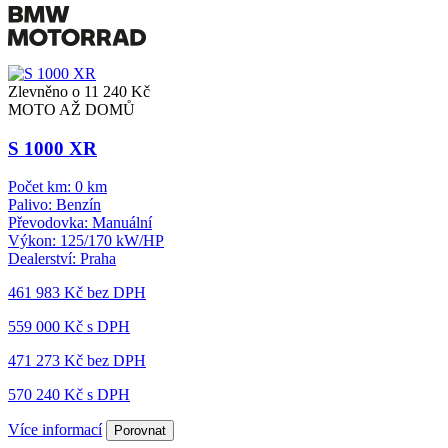
Zlevněno o 11 240 Kč
MOTO AŽ DOMŮ
S 1000 XR
Počet km:
0 km
Palivo:
Benzín
Převodovka:
Manuální
Výkon:
125/170 kW/HP
Dealerství:
Praha
461 983 Kč
bez DPH
559 000 Kč s DPH
471 273 Kč
bez DPH
570 240 Kč s DPH
Více informací
Porovnat