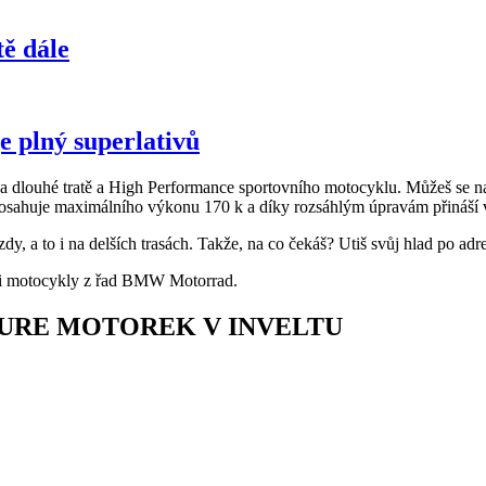
ě dále
 plný superlativů
 dlouhé tratě a High Performance sportovního motocyklu. Můžeš se na ně
í dosahuje maximálního výkonu 170 k a díky rozsáhlým úpravám přináší
dy, a to i na delších trasách. Takže, na co čekáš? Utiš svůj hlad po ad
mi motocykly z řad BMW Motorrad.
URE MOTOREK V INVELTU