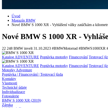
Úvod
Magazín BMW
Nové BMW S 1000 XR - Vyhlášení války zatáčkám a kilomet
Nové BMW S 1000 XR - Vyhláše
22 248
BMW invelt
31.10.2023
#BMWMotorrad #BMWS1000XR #
Katalog ADVENTURE
Poptávka motorky
Financování
Testovací jí
Katalog ADVENTURE
Poptávka motorky
Financování
Testovací jí
Motorky Adventure
Poptávka | Financování | Testovací jízda
Kontakty
Vlastnosti
Technické údaje
Individualizace
Fotogalerie
BMW S 1000 XR (2019)
Záruka