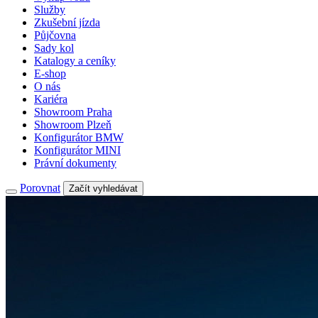
Služby
Zkušební jízda
Půjčovna
Sady kol
Katalogy a ceníky
E-shop
O nás
Kariéra
Showroom Praha
Showroom Plzeň
Konfigurátor BMW
Konfigurátor MINI
Právní dokumenty
Porovnat
Začít vyhledávat