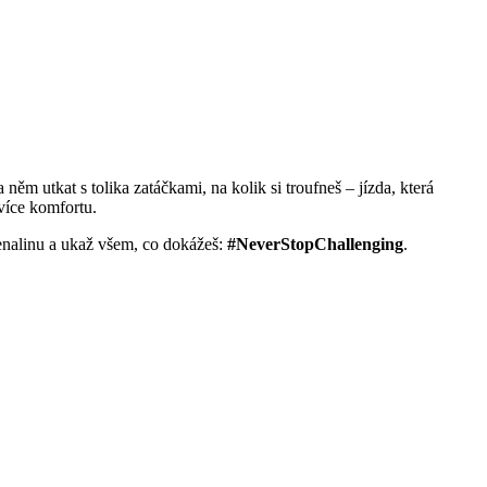
m utkat s tolika zatáčkami, na kolik si troufneš – jízda, která
 více komfortu.
renalinu a ukaž všem, co dokážeš:
#NeverStopChallenging
.