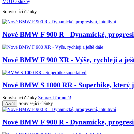
MOTO služby
Související články
Nové BMW F 900 R - Dynamické, progresivn
Nové BMW F 900 XR - Výše, rychleji a ješt
Nové BMW S 1000 RR - Superbike, který je
Související články
Zobrazit formulář
Související články
Zavřít
Nové BMW F 900 R - Dynamické, progresivn