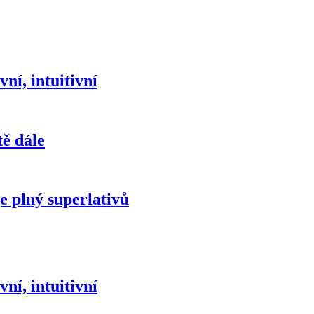
í, intuitivní
ě dále
 plný superlativů
í, intuitivní