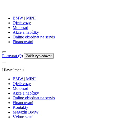
BMW | MINI
Ojeté vozy
Motorrad
Akce a nabídky
Online objednat na servis
Financování
Porovnat (0)
Začít vyhledávat
Hlavní menu
BMW | MINI
Ojeté vozy
Motorrad
Akce a nabídky
Online objednat na servis
Financování
Kontakty
Magazín BMW
Výkup vozů