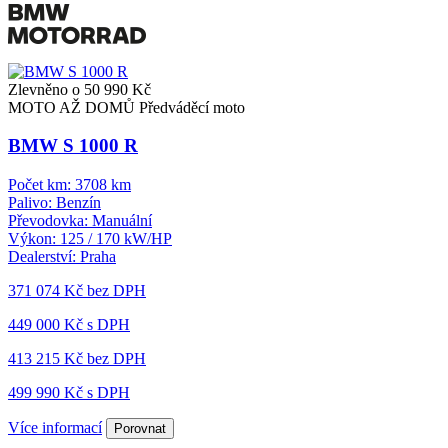
Zlevněno o 50 990 Kč
MOTO AŽ DOMŮ
Předváděcí moto
BMW S 1000 R
Počet km:
3708 km
Palivo:
Benzín
Převodovka:
Manuální
Výkon:
125 / 170 kW/HP
Dealerství:
Praha
371 074 Kč
bez DPH
449 000 Kč s DPH
413 215 Kč
bez DPH
499 990 Kč s DPH
Více informací
Porovnat