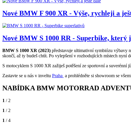
Nové BMW F 900 XR - Výše, rychleji a ješt
Nové BMW S 1000 RR - Superbike, který je
BMW S 1000 XR (2023)
představuje ultimativní symbiózu výbavy na
skončí, až ty budeš chtít. Po vylepšení v rozhodujících místech nyn
S motocyklem S 1000 XR zažiješ potěšení ze sportovní a suverénní jíz
Zastavte se u nás v inveltu
Praha
a prohlédněte si showroom se vše
NABÍDKA BMW MOTORRAD ADVENT
1
/ 2
1
/ 2
1
/ 4