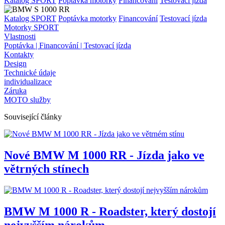
Katalog SPORT
Poptávka motorky
Financování
Testovací jízda
Katalog SPORT
Poptávka motorky
Financování
Testovací jízda
Motorky SPORT
Vlastnosti
Poptávka | Financování | Testovací jízda
Kontakty
Design
Technické údaje
individualizace
Záruka
MOTO služby
Související články
Nové BMW M 1000 RR - Jízda jako ve
větrných stínech
BMW M 1000 R - Roadster, který dostojí
nejvyšším nárokům