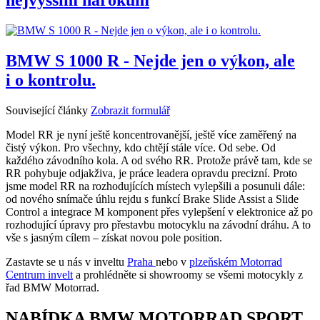
BMW S 1000 R - Nejde jen o výkon, ale
i o kontrolu.
Související články
Zobrazit formulář
Model RR je nyní ještě koncentrovanější, ještě více zaměřený na
čistý výkon. Pro všechny, kdo chtějí stále více. Od sebe. Od
každého závodního kola. A od svého RR. Protože právě tam, kde se
RR pohybuje odjakživa, je práce leadera opravdu precizní. Proto
jsme model RR na rozhodujících místech vylepšili a posunuli dále:
od nového snímače úhlu rejdu s funkcí Brake Slide Assist a Slide
Control a integrace M komponent přes vylepšení v elektronice až po
rozhodující úpravy pro přestavbu motocyklu na závodní dráhu. A to
vše s jasným cílem – získat novou pole position.
Zastavte se u nás v inveltu
Praha
nebo v
plzeňském Motorrad
Centrum invelt
a prohlédněte si showroomy se všemi motocykly z
řad BMW Motorrad.
NABÍDKA BMW MOTORRAD SPORT