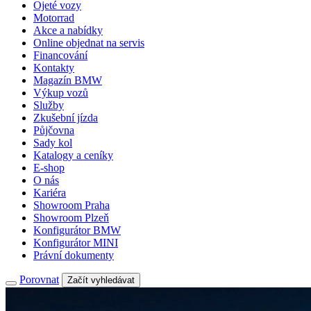
Ojeté vozy
Motorrad
Akce a nabídky
Online objednat na servis
Financování
Kontakty
Magazín BMW
Výkup vozů
Služby
Zkušební jízda
Půjčovna
Sady kol
Katalogy a ceníky
E-shop
O nás
Kariéra
Showroom Praha
Showroom Plzeň
Konfigurátor BMW
Konfigurátor MINI
Právní dokumenty
Porovnat
Začít vyhledávat