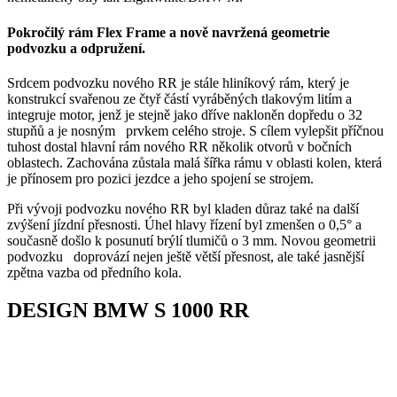
Pokročilý rám Flex Frame a nově navržená geometrie
podvozku a odpružení.
Srdcem podvozku nového RR je stále hliníkový rám, který je
konstrukcí svařenou ze čtyř částí vyráběných tlakovým litím a
integruje motor, jenž je stejně jako dříve nakloněn dopředu o 32
stupňů a je nosným prvkem celého stroje. S cílem vylepšit příčnou
tuhost dostal hlavní rám nového RR několik otvorů v bočních
oblastech. Zachována zůstala malá šířka rámu v oblasti kolen, která
je přínosem pro pozici jezdce a jeho spojení se strojem.
Při vývoji podvozku nového RR byl kladen důraz také na další
zvýšení jízdní přesnosti. Úhel hlavy řízení byl zmenšen o 0,5° a
současně došlo k posunutí brýlí tlumičů o 3 mm. Novou geometrii
podvozku doprovází nejen ještě větší přesnost, ale také jasnější
zpětna vazba od předního kola.
DESIGN BMW S 1000 RR