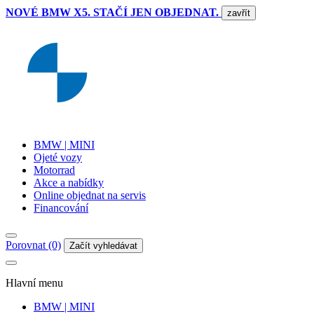
NOVÉ BMW X5. STAČÍ JEN OBJEDNAT.
zavřít
BMW | MINI
Ojeté vozy
Motorrad
Akce a nabídky
Online objednat na servis
Financování
Porovnat (0)
Začít vyhledávat
Hlavní menu
BMW | MINI