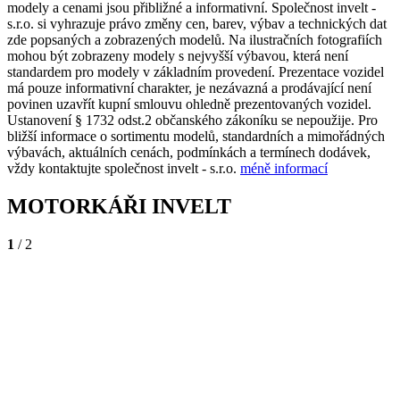
modely a cenami jsou přibližné a informativní. Společnost invelt -
s.r.o. si vyhrazuje právo změny cen, barev, výbav a technických dat
zde popsaných a zobrazených modelů. Na ilustračních fotografiích
mohou být zobrazeny modely s nejvyšší výbavou, která není
standardem pro modely v základním provedení. Prezentace vozidel
má pouze informativní charakter, je nezávazná a prodávající není
povinen uzavřít kupní smlouvu ohledně prezentovaných vozidel.
Ustanovení § 1732 odst.2 občanského zákoníku se nepoužije. Pro
bližší informace o sortimentu modelů, standardních a mimořádných
výbavách, aktuálních cenách, podmínkách a termínech dodávek,
vždy kontaktujte společnost invelt - s.r.o.
méně informací
MOTORKÁŘI INVELT
1
/ 2