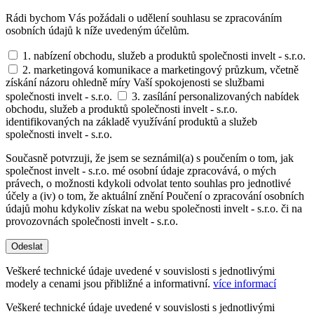
Rádi bychom Vás požádali o udělení souhlasu se zpracováním
osobních údajů k níže uvedeným účelům.
1. nabízení obchodu, služeb a produktů společnosti invelt - s.r.o.
2. marketingová komunikace a marketingový průzkum, včetně
získání názoru ohledně míry Vaší spokojenosti se službami
společnosti invelt - s.r.o.
3. zasílání personalizovaných nabídek
obchodu, služeb a produktů společnosti invelt - s.r.o.
identifikovaných na základě využívání produktů a služeb
společnosti invelt - s.r.o.
Současně potvrzuji, že jsem se seznámil(a) s poučením o tom, jak
společnost invelt - s.r.o. mé osobní údaje zpracovává, o mých
právech, o možnosti kdykoli odvolat tento souhlas pro jednotlivé
účely a (iv) o tom, že aktuální znění Poučení o zpracování osobních
údajů mohu kdykoliv získat na webu společnosti invelt - s.r.o. či na
provozovnách společnosti invelt - s.r.o.
Odeslat
Veškeré technické údaje uvedené v souvislosti s jednotlivými
modely a cenami jsou přibližné a informativní.
více informací
Veškeré technické údaje uvedené v souvislosti s jednotlivými