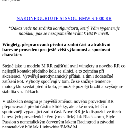
NAKONFIGURUJTE SI SVOU BMW S 1000 RR
*Odkaz vede na stránku konfigurátoru, který Vám vygeneruje
nabídku, pak se nezapomeňte vrátit k BMW invelt.
Winglety, přepracovaná přední a zadní část a atraktivní
barevné provedení pro ještě větší výkonnost a sportovní
charakter.
Stejně jako u modelu M RR zajišťují nyní winglety u nového RR co
nejlepší kontakt předního kola se silnicí, a to zejména při
akceleraci. Vytvářejí aerodynamický přítlak, a tím i dodatečné
zatížení kol. Výhody spočívají v tom, že se snižuje tendence
motocyklu zvedat přední kolo, je možné později brzdit a zvyšuje se
stabilita v zatáčkách.
V otázkách designu je největší změnou nového provedení RR
přepracovaná přední části s křidélky, ale také nová, lehčí a
sportovněji vypadající zadní část. Nové RR je k dispozici ve třech
barevných provedeních: černý metalický lak Blackstorm, Style
Passion s nemetalickým červeným lakem Racingred a závodní
nemetalický bílý lak Lightwhite/BMW M.