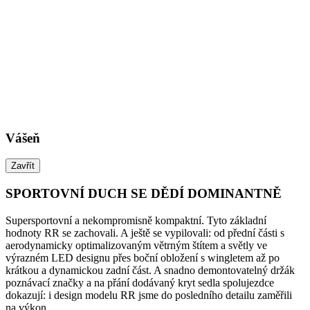
Vášeň
Zavřít
SPORTOVNÍ DUCH SE DĚDÍ DOMINANTNĚ
Supersportovní a nekompromisně kompaktní. Tyto základní
hodnoty RR se zachovali. A ještě se vypilovali: od přední části s
aerodynamicky optimalizovaným větrným štítem a světly ve
výrazném LED designu přes boční obložení s wingletem až po
krátkou a dynamickou zadní část. A snadno demontovatelný držák
poznávací značky a na přání dodávaný kryt sedla spolujezdce
dokazují: i design modelu RR jsme do posledního detailu zaměřili
na výkon.