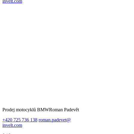
invelt.com
Prodej motocyklů BMW
Roman Padevět
+420 725 736 138
roman.padevet@
invelt.com