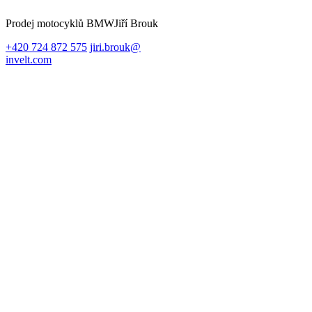
Prodej motocyklů BMW
Jiří Brouk
+420 724 872 575
jiri.brouk@
invelt.com