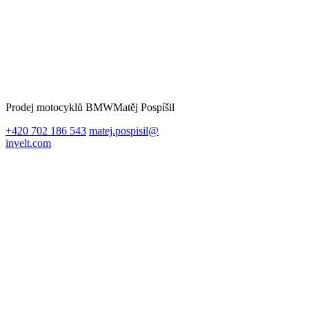
Prodej motocyklů BMW
Matěj Pospíšil
+420 702 186 543
matej.pospisil@
invelt.com