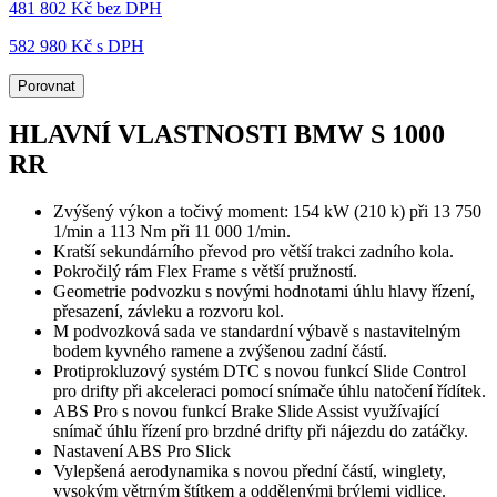
481 802 Kč
bez DPH
582 980 Kč s DPH
Porovnat
HLAVNÍ VLASTNOSTI BMW S 1000
RR
Zvýšený výkon a točivý moment: 154 kW (210 k) při 13 750
1/min a 113 Nm při 11 000 1/min.
Kratší sekundárního převod pro větší trakci zadního kola.
Pokročilý rám Flex Frame s větší pružností.
Geometrie podvozku s novými hodnotami úhlu hlavy řízení,
přesazení, závleku a rozvoru kol.
M podvozková sada ve standardní výbavě s nastavitelným
bodem kyvného ramene a zvýšenou zadní částí.
Protiprokluzový systém DTC s novou funkcí Slide Control
pro drifty při akceleraci pomocí snímače úhlu natočení řídítek.
ABS Pro s novou funkcí Brake Slide Assist využívající
snímač úhlu řízení pro brzdné drifty při nájezdu do zatáčky.
Nastavení ABS Pro Slick
Vylepšená aerodynamika s novou přední částí, winglety,
vysokým větrným štítkem a oddělenými brýlemi vidlice.