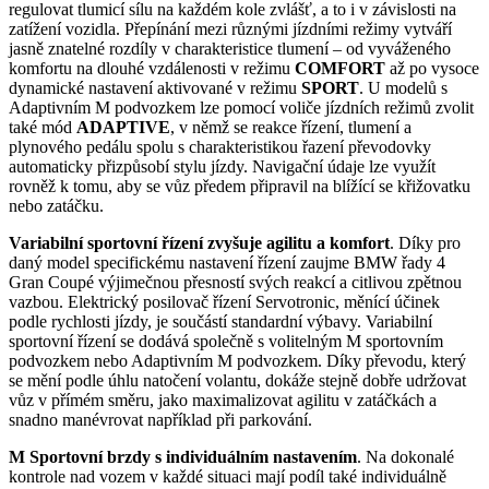
regulovat tlumicí sílu na každém kole zvlášť, a to i v závislosti na
zatížení vozidla. Přepínání mezi různými jízdními režimy vytváří
jasně znatelné rozdíly v charakteristice tlumení – od vyváženého
komfortu na dlouhé vzdálenosti v režimu
COMFORT
až po vysoce
dynamické nastavení aktivované v režimu
SPORT
. U modelů s
Adaptivním M podvozkem lze pomocí voliče jízdních režimů zvolit
také mód
ADAPTIVE
, v němž se reakce řízení, tlumení a
plynového pedálu spolu s charakteristikou řazení převodovky
automaticky přizpůsobí stylu jízdy. Navigační údaje lze využít
rovněž k tomu, aby se vůz předem připravil na blížící se křižovatku
nebo zatáčku.
Variabilní sportovní řízení zvyšuje agilitu a komfort
. Díky pro
daný model specifickému nastavení řízení zaujme BMW řady 4
Gran Coupé výjimečnou přesností svých reakcí a citlivou zpětnou
vazbou. Elektrický posilovač řízení Servotronic, měnící účinek
podle rychlosti jízdy, je součástí standardní výbavy. Variabilní
sportovní řízení se dodává společně s volitelným M sportovním
podvozkem nebo Adaptivním M podvozkem. Díky převodu, který
se mění podle úhlu natočení volantu, dokáže stejně dobře udržovat
vůz v přímém směru, jako maximalizovat agilitu v zatáčkách a
snadno manévrovat například při parkování.
M Sportovní brzdy s individuálním nastavením
. Na dokonalé
kontrole nad vozem v každé situaci mají podíl také individuálně