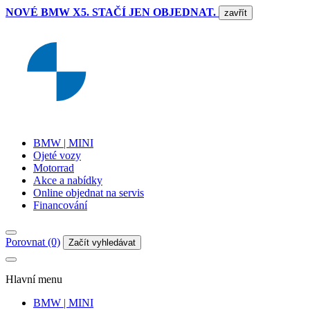
NOVÉ BMW X5. STAČÍ JEN OBJEDNAT.
zavřít
BMW | MINI
Ojeté vozy
Motorrad
Akce a nabídky
Online objednat na servis
Financování
Porovnat (0)
Začít vyhledávat
Hlavní menu
BMW | MINI