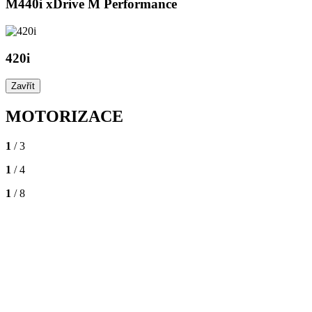
M440i xDrive M Performance
420i
Zavřít
MOTORIZACE
1
/ 3
1
/ 4
1
/ 8