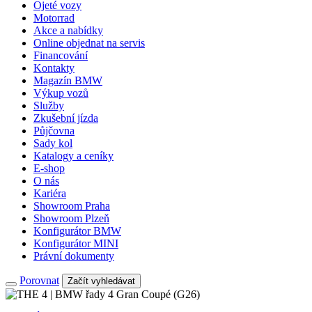
Ojeté vozy
Motorrad
Akce a nabídky
Online objednat na servis
Financování
Kontakty
Magazín BMW
Výkup vozů
Služby
Zkušební jízda
Půjčovna
Sady kol
Katalogy a ceníky
E-shop
O nás
Kariéra
Showroom Praha
Showroom Plzeň
Konfigurátor BMW
Konfigurátor MINI
Právní dokumenty
Porovnat
Začít vyhledávat