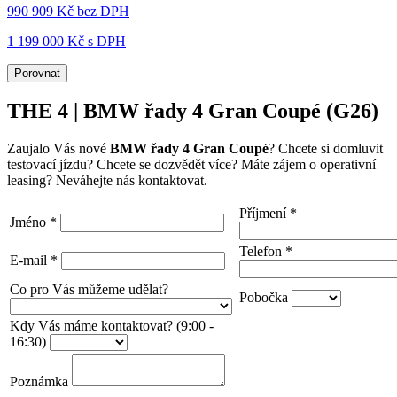
990 909 Kč
bez DPH
1 199 000 Kč s DPH
Porovnat
THE 4 | BMW řady 4 Gran Coupé (G26)
Zaujalo Vás nové
BMW řady 4 Gran Coupé
? Chcete si domluvit
testovací jízdu? Chcete se dozvědět více? Máte zájem o operativní
leasing? Neváhejte nás kontaktovat.
Příjmení
*
Jméno
*
Telefon
*
E-mail
*
Co pro Vás můžeme udělat?
Pobočka
Kdy Vás máme kontaktovat? (9:00 -
16:30)
Poznámka