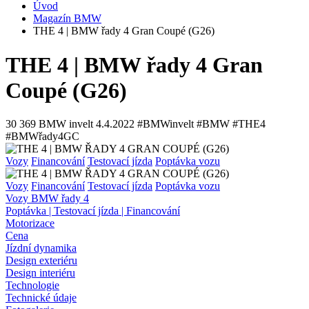
Úvod
Magazín BMW
THE 4 | BMW řady 4 Gran Coupé (G26)
THE 4 | BMW řady 4 Gran
Coupé (G26)
30 369
BMW invelt
4.4.2022
#BMWinvelt #BMW #THE4
#BMWřady4GC
Vozy
Financování
Testovací jízda
Poptávka vozu
Vozy
Financování
Testovací jízda
Poptávka vozu
Vozy BMW řady 4
Poptávka | Testovací jízda | Financování
Motorizace
Cena
Jízdní dynamika
Design exteriéru
Design interiéru
Technologie
Technické údaje