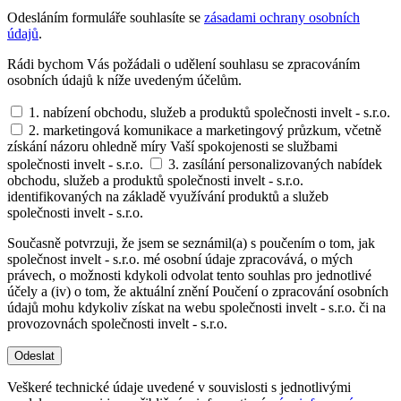
Odesláním formuláře souhlasíte se
zásadami ochrany osobních
údajů
.
Rádi bychom Vás požádali o udělení souhlasu se zpracováním
osobních údajů k níže uvedeným účelům.
1. nabízení obchodu, služeb a produktů společnosti invelt - s.r.o.
2. marketingová komunikace a marketingový průzkum, včetně
získání názoru ohledně míry Vaší spokojenosti se službami
společnosti invelt - s.r.o.
3. zasílání personalizovaných nabídek
obchodu, služeb a produktů společnosti invelt - s.r.o.
identifikovaných na základě využívání produktů a služeb
společnosti invelt - s.r.o.
Současně potvrzuji, že jsem se seznámil(a) s poučením o tom, jak
společnost invelt - s.r.o. mé osobní údaje zpracovává, o mých
právech, o možnosti kdykoli odvolat tento souhlas pro jednotlivé
účely a (iv) o tom, že aktuální znění Poučení o zpracování osobních
údajů mohu kdykoliv získat na webu společnosti invelt - s.r.o. či na
provozovnách společnosti invelt - s.r.o.
Odeslat
Veškeré technické údaje uvedené v souvislosti s jednotlivými