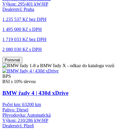
Výkon:
295/401 kW/HP
Dealerství:
Praha
1 235 537 Kč
bez DPH
1 495 000 Kč s DPH
1 719 033 Kč
bez DPH
2 080 030 Kč s DPH
Porovnat
BPS
BSI s 10% slevou
BMW řady 4 | 430d xDrive
Počet km:
63200 km
Palivo:
Diesel
Převodovka:
Automatická
Výkon:
210/286 kW/HP
Dealerství:
Plzeň