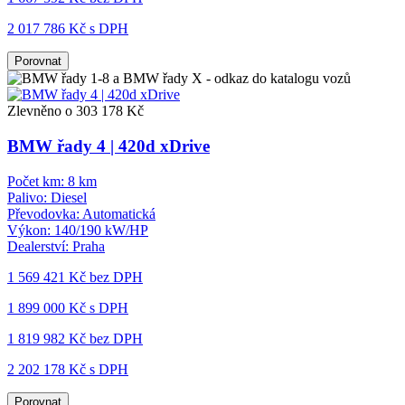
2 017 786 Kč s DPH
Porovnat
Zlevněno o 303 178 Kč
BMW řady 4 | 420d xDrive
Počet km:
8 km
Palivo:
Diesel
Převodovka:
Automatická
Výkon:
140/190 kW/HP
Dealerství:
Praha
1 569 421 Kč
bez DPH
1 899 000 Kč s DPH
1 819 982 Kč
bez DPH
2 202 178 Kč s DPH
Porovnat