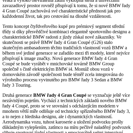
velká a vysoko otevíratelná zadní výklopná stěna a univerzální
zavazadlový prostor rovněž přispívají k tomu, že si nové BMW řady
4 Gran Coupé zachovává své charakteristické přednosti jak pro
každodenní život, tak pro cestování na dlouhé vzdálenosti.
Tento koncept čtyřdveřového kupé pro prémiový segment střední
třídy si díky přesvědčivé kombinaci elegantně sportovního designu a
charakteristické BMW radosti z jízdy získal nové zákazníky. Ve
skutečnosti se právě BMW řady 4 Gran Coupé (G26) stalo
skutečným ambasadorem těchto tradičních vlastností vozů BMW a
během své jediné generace se zařadilo mezi tři modely, které nejvíce
přispívají k image značky. Nová generace BMW řady 4 Gran
Coupé se bude vyrábět v mnichovské továrně BMW Group
společně s čistě elektrickým BMW i4. Montáž obou vozů v
domovském závodě společnosti bude téměř zcela integrována do
výrobního procesu vyvinutého pro BMW řady 3 Sedan a BMW
řady 3 Touring.
Druhá generace
BMW řady 4 Gran Coupé
se vyznačuje ještě více
nezávislým pojetím. Vychází z technických základů nového BMW
řady 4 Coupé, proto se ve srovnání s odcházejícím modelem v
mnohem větší míře odlišuje od technicky spřízněného BMW řady 3,
a to nejen z hlediska designu, ale i dynamických vlastností.
Aerodynamika vozu, tuhost karoserie a uložení podvozku prošly
důkladným vylepšením, zatímco na míru pečlivě naladěný podvozek
slibuje sportovní jízdní vlastnosti a emocionálně velmi intenzivní