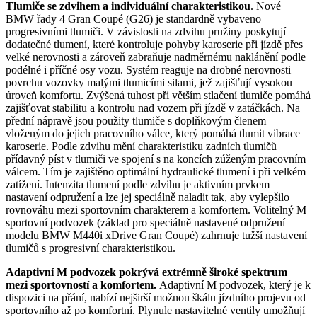
Tlumiče se zdvihem a individuální charakteristikou
. Nové
BMW řady 4 Gran Coupé (G26) je standardně vybaveno
progresivními tlumiči. V závislosti na zdvihu pružiny poskytují
dodatečné tlumení, které kontroluje pohyby karoserie při jízdě přes
velké nerovnosti a zároveň zabraňuje nadměrnému naklánění podle
podélné i příčné osy vozu. Systém reaguje na drobné nerovnosti
povrchu vozovky malými tlumicími silami, jež zajišťují vysokou
úroveň komfortu. Zvýšená tuhost při větším stlačení tlumiče pomáhá
zajišťovat stabilitu a kontrolu nad vozem při jízdě v zatáčkách. Na
přední nápravě jsou použity tlumiče s doplňkovým členem
vloženým do jejich pracovního válce, který pomáhá tlumit vibrace
karoserie. Podle zdvihu mění charakteristiku zadních tlumičů
přídavný píst v tlumiči ve spojení s na koncích zúženým pracovním
válcem. Tím je zajištěno optimální hydraulické tlumení i při velkém
zatížení. Intenzita tlumení podle zdvihu je aktivním prvkem
nastavení odpružení a lze jej speciálně naladit tak, aby vylepšilo
rovnováhu mezi sportovním charakterem a komfortem. Volitelný M
sportovní podvozek (základ pro speciálně nastavené
odpružení
modelu BMW M440i xDrive Gran Coupé) zahrnuje tužší nastavení
tlumičů s progresivní charakteristikou.
Adaptivní M podvozek pokrývá extrémně široké spektrum
mezi sportovností a komfortem.
Adaptivní M podvozek, který je k
dispozici na přání, nabízí nejširší možnou škálu jízdního projevu od
sportovního až po komfortní. Plynule nastavitelné ventily umožňují