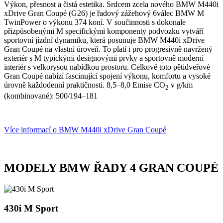
Výkon, přesnost a čistá estetika. Srdcem zcela nového BMW M440i
xDrive Gran Coupé (G26) je řadový zážehový 6válec BMW M
TwinPower o výkonu 374 koní. V součinnosti s dokonale
přizpůsobenými M specifickými komponenty podvozku vytváří
sportovní jízdní dynamiku, která posunuje BMW M440i xDrive
Gran Coupé na vlastní úroveň. To platí i pro progresivně navržený
exteriér s M typickými designovými prvky a sportovně moderní
interiér s velkorysou nabídkou prostoru. Celkově toto pětidveřové
Gran Coupé nabízí fascinující spojení výkonu, komfortu a vysoké
úrovně každodenní praktičnosti. 8,5–8,0 Emise CO
v g/km
2
(kombinované): 500/194–181
Více informací o BMW M440i xDrive Gran Coupé
MODELY BMW ŘADY 4 GRAN COUPÉ
430i M Sport