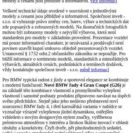
modely a cenami jsou přibližné a informativní.
více informací
Veškeré technické údaje uvedené v souvislosti s jednotlivými
modely a cenami jsou přibližné a informativní. Společnost invelt -
s.r.o. si vyhrazuje právo změny cen, barev, výbav a technických dat
zde popsaných a zobrazených modelů. Na ilustračních fotografiích
mohou být zobrazeny modely s nejvyšší výbavou, která není
standardem pro modely v základním provedení. Prezentace vozidel
má pouze informativní charakter, je nezávazná a prodávající není
povinen uzavřít kupní smlouvu ohledně prezentovaných vozidel.
Ustanovení § 1732 odst.2 občanského zákoníku se nepoužije. Pro
bližší informace o sortimentu modelů, standardních a mimořádných
výbavách, aktuálních cenách, podmínkách a termínech dodávek,
vždy kontaktujte společnost invelt - s.r.o.
méně informací
Pro BMW typická radost z jízdy a sportovní elegance se kombinuje
s moderní funkčností:
Nové BMW řady 4 Gran Coupé (G26)
je
na základě této kombinace vlastností a promyšleného vylepšení
vlastností i samotné podstaty produktu připraveno navázat na úspěch
svého předchůdce. Stejně jako jeho nedávno představení noví
sourozenci BMW řady 4, i třetí karosářská varianta v nabídce se
vyznačuje výrazně vylepšenou jízdní dynamikou, ostřejším
vzhledem s novým designovým stylem značky, vytříbenou
prémiovou atmosférou v interiéru a širokou škálou inovací v oblasti
obsluhy a konektivity. Čtyři dveře, pět plnohodnotných sedadel,