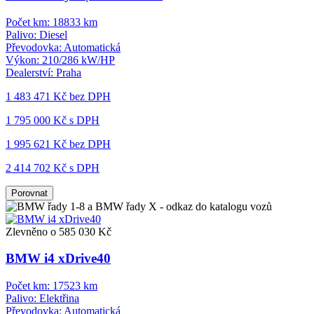
Počet km:
18833 km
Palivo:
Diesel
Převodovka:
Automatická
Výkon:
210/286 kW/HP
Dealerství:
Praha
1 483 471 Kč
bez DPH
1 795 000 Kč s DPH
1 995 621 Kč
bez DPH
2 414 702 Kč s DPH
Porovnat
Zlevněno o 585 030 Kč
BMW i4 xDrive40
Počet km:
17523 km
Palivo:
Elektřina
Převodovka:
Automatická