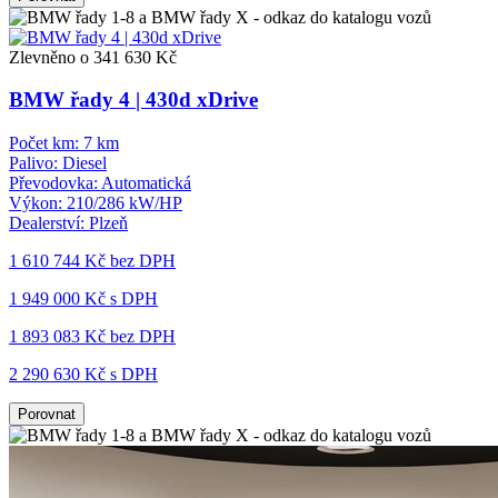
Zlevněno o 341 630 Kč
BMW řady 4 | 430d xDrive
Počet km:
7 km
Palivo:
Diesel
Převodovka:
Automatická
Výkon:
210/286 kW/HP
Dealerství:
Plzeň
1 610 744 Kč
bez DPH
1 949 000 Kč s DPH
1 893 083 Kč
bez DPH
2 290 630 Kč s DPH
Porovnat