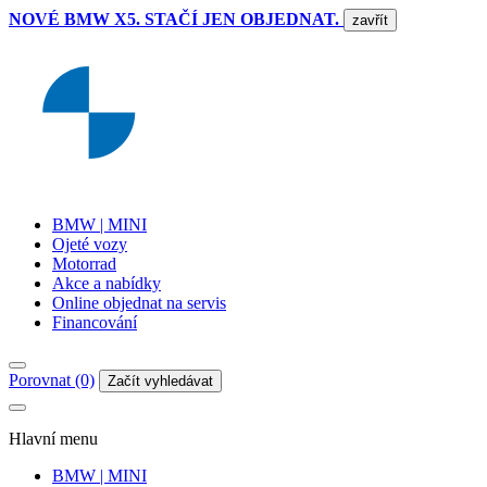
NOVÉ BMW X5. STAČÍ JEN OBJEDNAT.
zavřít
BMW | MINI
Ojeté vozy
Motorrad
Akce a nabídky
Online objednat na servis
Financování
Porovnat (0)
Začít vyhledávat
Hlavní menu
BMW | MINI