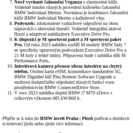
Nově vyvinuté čalounění Veganza
s vlastnostmi kůže.
Volitelně mnoho různých provedení koženého čalounění
BMW Individual Merino. Novinkou je kombinace čalounění
kůže BMW Individual Merino a kašmírové vlny.
Podvozek:
zdokonalené vzduchové odpružení na obou
nápravách s aktivními tlumiči. Volitelně Integrální aktivní
řízení a adaptivní stabilizátory Executive Drive Pro.
K dispozici je M sportovní paket a M sportovní paket
Pro.
Od roku 2023 nabídku rozšíří M modely BMW řady 7
se specificky upraveným podvozkem Executive Drive Pro a
21 M koly z lehké slitiny. Připravena bude i nabídka dílů M
Performance Parts.
Interiérová kamera přenese obraz interiéru na chytrý
telefon
, Osobní karta eSIM, komunikace standardem 5G,
BMW Digitální klíč Plus Remote Software Upgrade a
možnost dodatečného objednání různých funkcí vozu
prostřednictvím BMW ConnectedDrive Store.
V roce 2023 nabídku doplní BMW i7 M70 xDrive s
celkovým výkonem 485 kW/660 k.
Přijďte se k nám do
BMW invelt Praha | Plzeň
podívat a domluvit
si testovací jízdu nebo zjistit více informací.