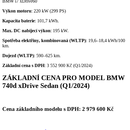
BMW i7 xDrive60
Výkon motoru
: 220 kW (299 PS)
Kapacita
baterie
: 101,7 kWh.
Ma
x. DC nabíjecí v
ý
kon
: 195 kW.
Spot
ř
eba
elekt
ř
iny
, kombinovaná
(WLTP)
:
19,6
–
18,4
kWh
/100
km
.
Dojezd (WLTP)
: 590
–
625 km
.
Základní cena s DPH
: 3 552 900 Kč (Q1/2024)
ZÁKLADNÍ CENA PRO MODEL BMW
740d xDrive Sedan (Q1/2024)
Cena základního modelu s DPH:
2 979 600
Kč