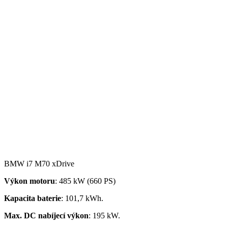
BMW i7 M70 xDrive
Výkon motoru
: 485 kW (660 PS)
Kapacita
baterie
: 101,7 kWh.
Ma
x. DC nabíjecí v
ý
kon
: 195 kW.