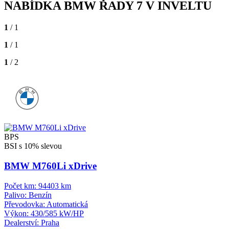
NABÍDKA BMW ŘADY 7 V INVELTU
1
/ 1
1
/ 1
1
/ 2
BPS
BSI s 10% slevou
BMW M760Li xDrive
Počet km:
94403 km
Palivo:
Benzín
Převodovka:
Automatická
Výkon:
430/585 kW/HP
Dealerství:
Praha