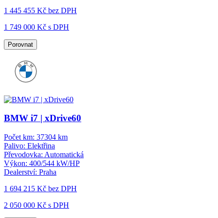
1 445 455 Kč
bez DPH
1 749 000 Kč s DPH
Porovnat
BMW i7 | xDrive60
Počet km:
37304 km
Palivo:
Elektřina
Převodovka:
Automatická
Výkon:
400/544 kW/HP
Dealerství:
Praha
1 694 215 Kč
bez DPH
2 050 000 Kč s DPH