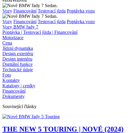
#BMWinvelt
Vozy
Financování
Testovací jízda
Poptávka vozu
Vozy
Financování
Testovací jízda
Poptávka vozu
Vozy BMW řady 7
Poptávka | Testovací jízda | Financování
Motorizace
Cena
Jídzní dynamika
Design exteriéru
Design interiéru
Digitální funkce
Technické údaje
Foto
Kontakty
Katalogy | ceníky
Financování
Dokumenty
Související články
THE NEW 5 TOURING | NOVÉ (2024)