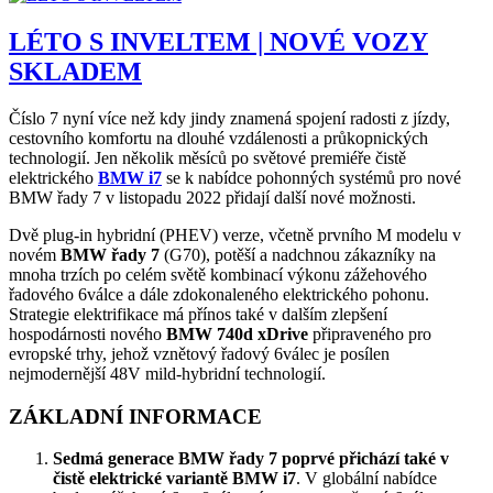
LÉTO S INVELTEM | NOVÉ VOZY
SKLADEM
Číslo 7 nyní více než kdy jindy znamená spojení radosti z jízdy,
cestovního komfortu na dlouhé vzdálenosti a průkopnických
technologií. Jen několik měsíců po světové premiéře čistě
elektrického
BMW i7
se k nabídce pohonných systémů pro nové
BMW řady 7 v listopadu 2022 přidají další nové možnosti.
Dvě plug-in hybridní (PHEV) verze, včetně prvního M modelu v
novém
BMW řady 7
(G70), potěší a nadchnou zákazníky na
mnoha trzích po celém světě kombinací výkonu zážehového
řadového 6válce a dále zdokonaleného elektrického pohonu.
Strategie elektrifikace má přínos také v dalším zlepšení
hospodárnosti nového
BMW 740d xDrive
připraveného pro
evropské trhy, jehož vznětový řadový 6válec je posílen
nejmodernější 48V mild-hybridní technologií.
ZÁKLADNÍ INFORMACE
Sedmá generace BMW řady 7 poprvé přichází také v
čistě elektrické variantě BMW i7
. V globální nabídce