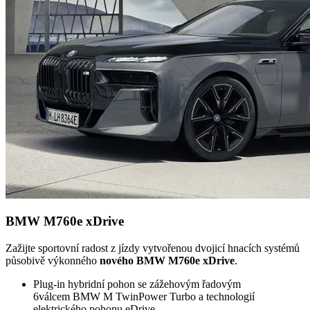
BMW M760e xDrive
Zažijte sportovní radost z jízdy vytvořenou dvojicí hnacích systémů
působivě výkonného
nového BMW M760e xDrive
.
Plug-in hybridní pohon se zážehovým řadovým
6válcem BMW M TwinPower Turbo a technologií
elektrického pohonu eDrive.