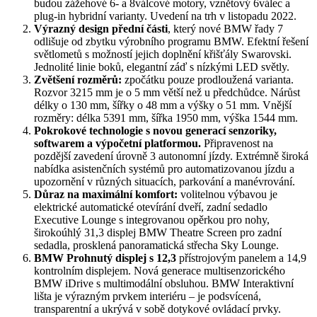
budou zážehové 6- a 8válcové motory, vznětový 6válec a
plug-in hybridní varianty. Uvedení na trh v listopadu 2022.
Výrazný design přední části
, který nové BMW řady 7
odlišuje od zbytku výrobního programu BMW. Efektní řešení
světlometů s možností jejich doplnění křišťály Swarovski.
Jednolité linie boků, elegantní záď s nízkými LED světly.
Zvětšení rozměrů:
zpočátku pouze prodloužená varianta.
Rozvor 3215 mm je o 5 mm větší než u předchůdce. Nárůst
délky o 130 mm, šířky o 48 mm a výšky o 51 mm. Vnější
rozměry: délka 5391 mm, šířka 1950 mm, výška 1544 mm.
Pokrokové technologie s novou generací senzoriky,
softwarem a výpočetní platformou.
Připravenost na
pozdější zavedení úrovně 3 autonomní jízdy. Extrémně široká
nabídka asistenčních systémů pro automatizovanou jízdu a
upozornění v různých situacích, parkování a manévrování.
Důraz na maximální komfort:
volitelnou výbavou je
elektrické automatické otevírání dveří, zadní sedadlo
Executive Lounge s integrovanou opěrkou pro nohy,
širokoúhlý 31,3 displej BMW Theatre Screen pro zadní
sedadla, prosklená panoramatická střecha Sky Lounge.
BMW Prohnutý displej s 12,3
přístrojovým panelem a 14,9
kontrolním displejem. Nová generace multisenzorického
BMW iDrive s multimodální obsluhou. BMW Interaktivní
lišta je výrazným prvkem interiéru – je podsvícená,
transparentní a ukrývá v sobě dotykové ovládací prvky.