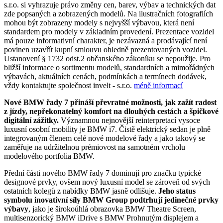
s.r.o. si vyhrazuje právo změny cen, barev, výbav a technických dat
zde popsaných a zobrazených modelů. Na ilustračních fotografiích
mohou být zobrazeny modely s nejvyšší výbavou, která není
standardem pro modely v základním provedení. Prezentace vozidel
má pouze informativní charakter, je nezávazná a prodávající není
povinen uzavřít kupní smlouvu ohledně prezentovaných vozidel.
Ustanovení § 1732 odst.2 občanského zákoníku se nepoužije. Pro
bližší informace o sortimentu modelů, standardních a mimořádných
výbavách, aktuálních cenách, podmínkách a termínech dodávek,
vždy kontaktujte společnost invelt - s.r.o.
méně informací
Nové BMW řady 7 přináší převratné možnosti, jak zažít radost
z jízdy, nepřekonatelný komfort na dlouhých cestách a špičkové
digitální zážitky.
Významnou nejnovější reinterpretací vysoce
luxusní osobní mobility je BMW i7. Čistě elektrický sedan je plně
integrovaným členem celé nové modelové řady a jako takový se
zaměřuje na udržitelnou prémiovost na samotném vrcholu
modelového portfolia BMW.
Přední části nového BMW řady 7 dominují pro značku typické
designové prvky, ovšem nový luxusní model se zároveň od svých
ostatních kolegů z nabídky BMW jasně odlišuje.
Jeho status
symbolu inovativní síly BMW Group podtrhují jedinečné prvky
výbavy
, jako je širokoúhlá obrazovka BMW Theatre Screen,
multisenzorický BMW iDrive s BMW Prohnutým displejem a