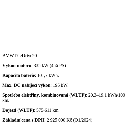
BMW i7 eDrive50
Výkon motoru
: 335 kW (456 PS)
Kapacita
baterie
: 101,7 kWh.
Ma
x. DC nabíjecí v
ý
kon
: 195 kW.
Spot
ř
eba
elekt
ř
iny
, kombinovaná
(WLTP)
:
20,3
–
19,1
kWh
/100
km
.
Dojezd (WLTP)
: 575-611
km
.
Základní cena s DPH
: 2 925 000 Kč (Q1/2024)