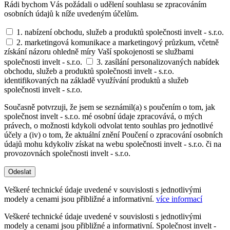
Rádi bychom Vás požádali o udělení souhlasu se zpracováním
osobních údajů k níže uvedeným účelům.
1. nabízení obchodu, služeb a produktů společnosti invelt - s.r.o.
2. marketingová komunikace a marketingový průzkum, včetně
získání názoru ohledně míry Vaší spokojenosti se službami
společnosti invelt - s.r.o.
3. zasílání personalizovaných nabídek
obchodu, služeb a produktů společnosti invelt - s.r.o.
identifikovaných na základě využívání produktů a služeb
společnosti invelt - s.r.o.
Současně potvrzuji, že jsem se seznámil(a) s poučením o tom, jak
společnost invelt - s.r.o. mé osobní údaje zpracovává, o mých
právech, o možnosti kdykoli odvolat tento souhlas pro jednotlivé
účely a (iv) o tom, že aktuální znění Poučení o zpracování osobních
údajů mohu kdykoliv získat na webu společnosti invelt - s.r.o. či na
provozovnách společnosti invelt - s.r.o.
Odeslat
Veškeré technické údaje uvedené v souvislosti s jednotlivými
modely a cenami jsou přibližné a informativní.
více informací
Veškeré technické údaje uvedené v souvislosti s jednotlivými
modely a cenami jsou přibližné a informativní. Společnost invelt -