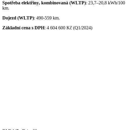
Spot
ř
eba
elekt
ř
iny
, kombinovaná
(WLTP)
:
23,7
–20,8
kWh
/100
km
.
Dojezd (WLTP)
: 490-559
km
.
Základní cena s DPH
: 4 604 600 Kč (Q1/2024)