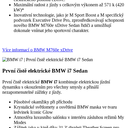
Maximální radost z jízdy s celkovým výkonem až 571 k (420
kW)*
Inovativní technologie, jako je M Sport Boost a M specifický
podvozek Executive Drive Pro, zprostředkovávají schopnosti
nového BMW M760e xDrive Sedan řidiči a umožňují
dokonale vnímat jeho sportovní charakter.
Více informací o BMW M760e xDrive
První čistě elektrické BMW i7 Sedan
První čistě elektrické
BMW i7
kombinuje elektrickou jízdní
dynamiku s okouzlením pro všechny smysly a přináší
nezapomenutelné zážitky z jízdy.
Působivé okamžiky při příchodu
Krystalické světlomety a osvětlená BMW maska ve tvaru
ledvinek Iconic Glow
Atmosféra luxusního salónku v interiéru zásluhou režimů My
Modes
Zážitek jako v kině díky 31,3' displeji Theather Screen pro