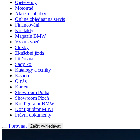
Ojeté vozy
Motorrad
Akce a nabídky
Online objednat na servis
Financování
Kontakty
Magazín BMW
Výkup vozů
Služby
Zkušební jízda
Půjčovna
Sady kol
Katalogy a ceníky
E-shop
O nás
Kariéra
Showroom Praha
Showroom Plzeň
Konfigurátor BMW
Konfigurátor MINI
Právní dokumenty
Porovnat
Začít vyhledávat