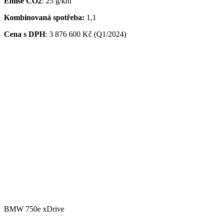
Emise CO2
: 25 g/km
Kombinovaná spotřeba:
1,1
Cena s DPH
:
3 876 600 Kč (Q1/2024)
BMW 750e xDrive