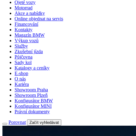
Ojeté vozy
Motorrad
Akce a nabídky
Online objednat na servis
Financování
Kontakty
Magazín BMW
Výkup vozů
Služby
Zkušební jízda
Půjčovna
Sady kol
Katalogy a ceníky
E-shop
O nás
Kariéra
Showroom Praha
Showroom Plzeň
Konfigurátor BMW
Konfigurátor MINI
Právní dokumenty
Porovnat
Začít vyhledávat