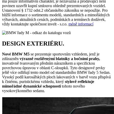
má pouze informativní charakter, je nezávazná a prodávající není
povinen uzavřít kupní smlouvu ohledně prezentovaných vozidel.
Ustanovení § 1732 odst.2 občanského zákoníku se nepoužije. Pro
bližší informace o sortimentu modelů, standardních a mimořádných
výbavách, aktuálních cenách, podmínkách a termínech dodávek,
vždy kontaktujte společnost invelt - s.r.o.
méně informací
DESIGN EXTERIÉRU.
Nové BMW M5
se prezentuje sportovním vzhledem, jenž je
zdůrazněn
výrazně
rozšířenými blatníky a bočními prahy,
inovativně tvarovaným předním nárazníkem a specifickou
povrchovou úpravou v oblasti C-sloupků. Tyto designové prvky
ještě více odlišují tento model od standardního BMW řady 5 Sedan.
Vysoký podíl karosářských ploch lakovaných v barvě vozu přispívá
k čistému, puristickému vzhledu, který
stylově reflektuje
mimořádné dynamické schopnosti
tohoto nového
vysokovýkonného sedanu.