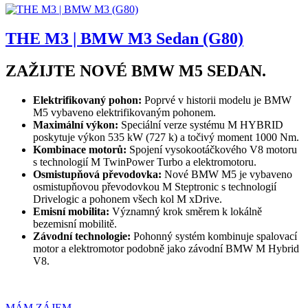
THE M3 | BMW M3 Sedan (G80)
ZAŽIJTE NOVÉ BMW M5 SEDAN.
Elektrifikovaný pohon:
Poprvé v historii modelu je BMW
M5 vybaveno elektrifikovaným pohonem.
Maximální výkon:
Speciální verze systému M HYBRID
poskytuje výkon 535 kW (727 k) a točivý moment 1000 Nm.
Kombinace motorů:
Spojení vysokootáčkového V8 motoru
s technologií M TwinPower Turbo a elektromotoru.
Osmistupňová převodovka:
Nové BMW M5 je vybaveno
osmistupňovou převodovkou M Steptronic s technologií
Drivelogic a pohonem všech kol M xDrive.
Emisní mobilita:
Významný krok směrem k lokálně
bezemisní mobilitě.
Závodní technologie:
Pohonný systém kombinuje spalovací
motor a elektromotor podobně jako závodní BMW M Hybrid
V8.
MÁM ZÁJEM