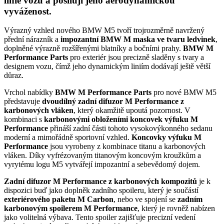
linie vozu a posilují jeho aerodynamickou
vyváženost.
Výrazný vzhled nového BMW M5 tvoří trojrozměrně navržený
přední nárazník a
impozantní BMW M maska ve tvaru ledvinek
,
doplněné výrazně rozšířenými blatníky a bočními prahy.
BMW M
Performance Parts
pro exteriér jsou precizně sladěny s tvary a
designem vozu, čímž jeho dynamickým liniím dodávají ještě větší
důraz.
Vrchol nabídky
BMW M Performance Parts
pro nové BMW M5
představuje
dvoudílný zadní difuzor M Performance z
karbonových vláken
, který okamžitě upoutá pozornost. V
kombinaci s
karbonovými obloženími koncovek výfuku M
Performance
přináší zadní části tohoto vysokovýkonného sedanu
moderní a mimořádně sportovní vzhled.
Koncovky výfuku M
Performance
jsou vyrobeny z kombinace titanu a karbonových
vláken. Díky vyfrézovaným titanovým koncovým kroužkům a
vyrytému logu M5 vytvářejí impozantní a sebevědomý dojem.
Zadní difuzor M Performance z karbonových kompozitů
je k
dispozici buď jako doplněk zadního spoileru, který je součástí
exteriérového paketu M Carbon
, nebo ve spojení se
zadním
karbonovým spoilerem M Performance
, který je rovněž nabízen
jako volitelná výbava. Tento spoiler zajišťuje precizní vedení