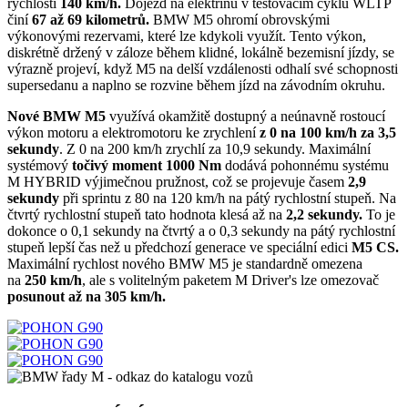
rychlosti
140 km/h.
Dojezd na elektřinu v testovacím cyklu WLTP
činí
67 až 69 kilometrů.
BMW M5 ohromí obrovskými
výkonovými rezervami, které lze kdykoli využít. Tento výkon,
diskrétně držený v záloze během klidné, lokálně bezemisní jízdy, se
výrazně projeví, když M5 na delší vzdálenosti odhalí své schopnosti
supersedanu a naplno se rozvine během jízd na závodním okruhu.
Nové BMW M5
využívá okamžitě dostupný a neúnavně rostoucí
výkon motoru a elektromotoru ke zrychlení
z 0 na 100 km/h za 3,5
sekundy
. Z 0 na 200 km/h zrychlí za 10,9 sekundy. Maximální
systémový
točivý moment 1000 Nm
dodává pohonnému systému
M HYBRID výjimečnou pružnost, což se projevuje časem
2,9
sekundy
při sprintu z 80 na 120 km/h na pátý rychlostní stupeň. Na
čtvrtý rychlostní stupeň tato hodnota klesá až na
2,2 sekundy.
To je
dokonce o 0,1 sekundy na čtvrtý a o 0,3 sekundy na pátý rychlostní
stupeň lepší čas než u předchozí generace ve speciální edici
M5 CS.
Maximální rychlost nového BMW M5 je standardně omezena
na
250 km/h
, ale s volitelným paketem M Driver's lze omezovač
posunout až na 305 km/h.