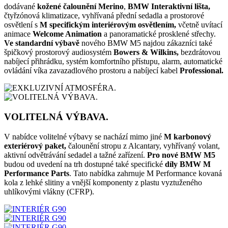
dodávané
kožené čalounění Merino
,
BMW Interaktivní lišta,
čtyřzónová klimatizace, vyhřívaná přední sedadla a prostorové
osvětlení s
M specifickým interiérovým osvětlením,
včetně uvítací
animace
Welcome Animation
a panoramatické prosklené střechy.
Ve standardní výbavě
nového BMW M5 najdou zákazníci také
špičkový prostorový audiosystém
Bowers & Wilkins,
bezdrátovou
nabíjecí přihrádku, systém komfortního přístupu, alarm, automatické
ovládání víka zavazadlového prostoru a nabíjecí kabel
Professional.
VOLITELNÁ VÝBAVA.
V nabídce volitelné výbavy se nachází mimo jiné
M karbonový
exteriérový paket,
čalounění stropu z Alcantary, vyhřívaný volant,
aktivní odvětrávání sedadel a tažné zařízení.
Pro nové BMW M5
budou od uvedení na trh dostupné také specifické
díly BMW M
Performance Parts
. Tato nabídka zahrnuje M Performance kovaná
kola z lehké slitiny a vnější komponenty z plastu vyztuženého
uhlíkovými vlákny (CFRP).