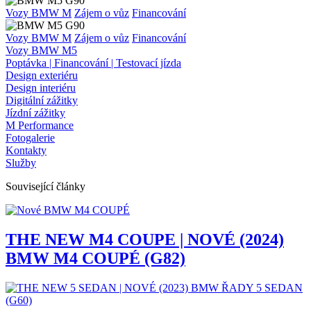
Vozy BMW M
Zájem o vůz
Financování
Vozy BMW M
Zájem o vůz
Financování
Vozy BMW M5
Poptávka | Financování | Testovací jízda
Design exteriéru
Design interiéru
Digitální zážitky
Jízdní zážitky
M Performance
Fotogalerie
Kontakty
Služby
Související články
THE NEW M4 COUPE | NOVÉ (2024)
BMW M4 COUPÉ (G82)