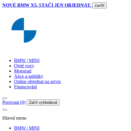
NOVÉ BMW X5. STAČÍ JEN OBJEDNAT.
zavřít
BMW | MINI
Ojeté vozy
Motorrad
Akce a nabídky
Online objednat na servis
Financování
Porovnat (0)
Začít vyhledávat
Hlavní menu
BMW | MINI