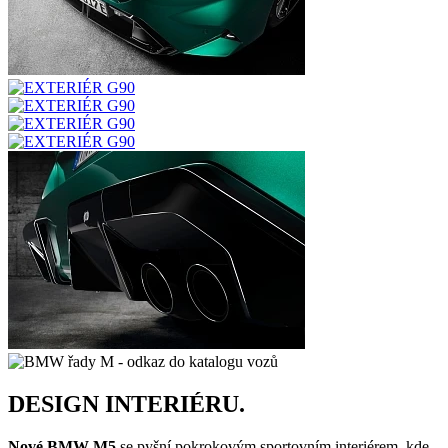
DESIGN INTERIÉRU.
Nové BMW M5
se pyšní pokrokovým sportovním interiérem, kde