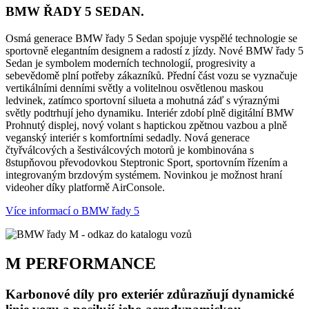
BMW ŘADY 5 SEDAN.
Osmá generace BMW řady 5 Sedan spojuje vyspělé technologie se
sportovně elegantním designem a radostí z jízdy. Nové BMW řady 5
Sedan je symbolem moderních technologií, progresivity a
sebevědomě plní potřeby zákazníků. Přední část vozu se vyznačuje
vertikálními denními světly a volitelnou osvětlenou maskou
ledvinek, zatímco sportovní silueta a mohutná záď s výraznými
světly podtrhují jeho dynamiku. Interiér zdobí plně digitální BMW
Prohnutý displej, nový volant s haptickou zpětnou vazbou a plně
veganský interiér s komfortními sedadly. Nová generace
čtyřválcových a šestiválcových motorů je kombinována s
8stupňovou převodovkou Steptronic Sport, sportovním řízením a
integrovaným brzdovým systémem. Novinkou je možnost hraní
videoher díky platformě AirConsole.
Více informací o BMW řady 5
M PERFORMANCE
Karbonové díly pro exteriér zdůrazňují dynamické