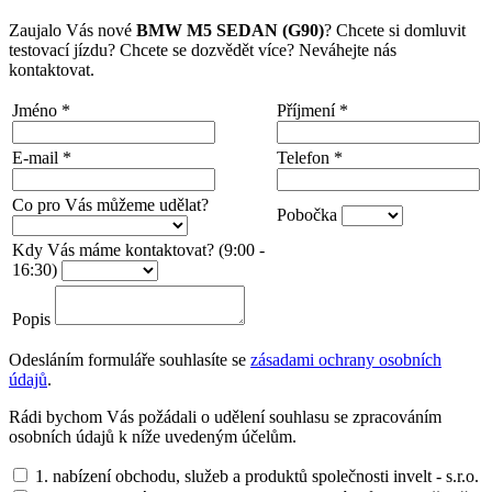
Zaujalo Vás nové
BMW M5 SEDAN (G90)
? Chcete si domluvit
testovací jízdu? Chcete se dozvědět více? Neváhejte nás
kontaktovat.
Jméno
*
Příjmení
*
E-mail
*
Telefon
*
Co pro Vás můžeme udělat?
Pobočka
Kdy Vás máme kontaktovat? (9:00 -
16:30)
Popis
Odesláním formuláře souhlasíte se
zásadami ochrany osobních
údajů
.
Rádi bychom Vás požádali o udělení souhlasu se zpracováním
osobních údajů k níže uvedeným účelům.
1. nabízení obchodu, služeb a produktů společnosti invelt - s.r.o.