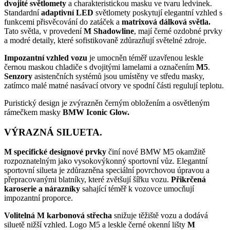
dvojité světlomety
a charakteristickou masku ve tvaru ledvinek.
Standardní
adaptivní LED
světlomety poskytují elegantní vzhled s
funkcemi přisvěcování do zatáček a
matrixová dálková světla.
Tato světla, v provedení
M Shadowline
, mají černé ozdobné prvky
a modré detaily, které sofistikovaně zdůrazňují světelné zdroje.
Impozantní vzhled vozu
je umocněn téměř uzavřenou leskle
černou maskou chladiče s dvojitými lamelami a označením
M5
.
Senzory
asistenčních systémů jsou umístěny ve středu masky,
zatímco malé matné nasávací otvory ve spodní části regulují teplotu.
Puristický design je zvýrazněn černým obložením a osvětleným
rámečkem masky
BMW Iconic Glow.
VÝRAZNÁ SILUETA.
M specifické designové prvky
činí nové BMW M5 okamžitě
rozpoznatelným jako vysokovýkonný sportovní vůz. Elegantní
sportovní silueta je zdůrazněna speciální povrchovou úpravou a
přepracovanými blatníky, které zvětšují šířku vozu.
Přikrčená
karoserie a nárazníky
sahající téměř k vozovce umocňují
impozantní proporce.
Volitelná M karbonová střecha
snižuje těžiště vozu a dodává
siluetě nižší vzhled. Logo M5 a leskle černé okenní lišty
M