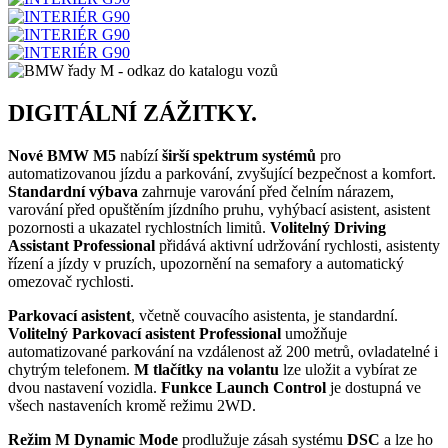
DIGITÁLNÍ ZÁŽITKY.
Nové BMW M5
nabízí
širší spektrum systémů
pro
automatizovanou jízdu a parkování, zvyšující bezpečnost a komfort.
Standardní výbava
zahrnuje varování před čelním nárazem,
varování před opuštěním jízdního pruhu, vyhýbací asistent, asistent
pozornosti a ukazatel rychlostních limitů.
Volitelný Driving
Assistant Professional
přidává aktivní udržování rychlosti, asistenty
řízení a jízdy v pruzích, upozornění na semafory a automatický
omezovač rychlosti.
Parkovací asistent
, včetně couvacího asistenta, je standardní.
Volitelný Parkovací asistent Professional
umožňuje
automatizované parkování na vzdálenost až 200 metrů, ovladatelné i
chytrým telefonem.
M tlačítky na volantu
lze uložit a vybírat ze
dvou nastavení vozidla.
Funkce Launch Control
je dostupná ve
všech nastaveních kromě režimu 2WD.
Režim M Dynamic Mode
prodlužuje zásah systému
DSC
a lze ho