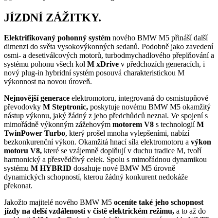
JÍZDNÍ ZÁŽITKY.
Elektrifikovaný pohonný systém
nového BMW M5 přináší další
dimenzi do světa vysokovýkonných sedanů. Podobně jako zavedení
osmi- a desetiválcových motorů, turbodmychadlového přeplňování a
systému pohonu všech kol
M xDrive
v předchozích generacích, i
nový plug-in hybridní systém posouvá charakteristickou M
výkonnost na novou úroveň.
Nejnovější generace
elektromotoru, integrovaná do osmistupňové
převodovky
M Steptronic,
poskytuje novému BMW M5 okamžitý
nástup výkonu, jaký žádný z jeho předchůdců neznal. Ve spojení s
mimořádně výkonným zážehovým
motorem V8
s technologií
M
TwinPower Turbo
, který prošel mnoha vylepšeními, nabízí
bezkonkurenční výkon. Okamžitá hnací síla elektromotoru a
výkon
motoru V8,
které se vzájemně doplňují v duchu tradice M, tvoří
harmonický a přesvědčivý celek. Spolu s mimořádnou dynamikou
systému
M HYBRID
dosahuje nové BMW M5 úrovně
dynamických schopností, kterou žádný konkurent nedokáže
překonat.
Jakožto majitelé nového BMW M5
oceníte také jeho schopnost
jízdy na delší vzdálenosti v čistě elektrickém režimu,
a to až do