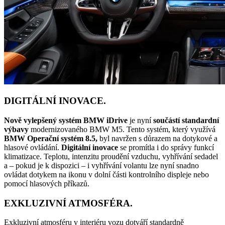
DIGITÁLNÍ INOVACE.
Nově vylepšený systém
BMW iDrive
je nyní
součástí standardní
výbavy
modernizovaného BMW M5. Tento systém, který využívá
BMW Operační systém 8.5,
byl navržen s důrazem na dotykové a
hlasové ovládání.
Digitální inovace
se promítla i do správy funkcí
klimatizace. Teplotu, intenzitu proudění vzduchu, vyhřívání sedadel
a – pokud je k dispozici – i vyhřívání volantu lze nyní snadno
ovládat dotykem na ikonu v dolní části kontrolního displeje nebo
pomocí hlasových příkazů.
EXKLUZIVNÍ ATMOSFÉRA.
Exkluzivní atmosféru v interiéru vozu dotváří standardně