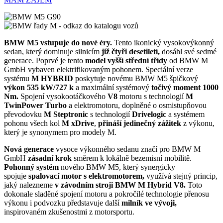
BMW M5 vstupuje do nové éry.
Tento ikonický vysokovýkonný
sedan, který dominuje silnicím
již čtyři desetiletí,
dosáhl své sedmé
generace. Poprvé je tento
model vyšší střední třídy
od BMW M
GmbH vybaven elektrifikovaným pohonem. Speciální verze
systému
M HYBRID
poskytuje novému BMW M5 špičkový
výkon 535 kW/727 k
a maximální systémový
točivý moment 1000
Nm.
Spojení vysokootáčkového
V8
motoru s technologií
M
TwinPower Turbo
a elektromotoru, doplněné o osmistupňovou
převodovku
M Steptronic
s technologií
Drivelogic
a systémem
pohonu všech kol
M xDrive
,
přináší jedinečný zážitek
z výkonu,
který je synonymem pro modely M.
Nová generace
vysoce výkonného sedanu značí pro BMW M
GmbH
zásadní krok
směrem k lokálně bezemisní mobilitě.
Pohonný systém
nového BMW M5, který synergicky
spojuje
spalovací motor s elektromotorem,
využívá stejný princip,
jaký nalezneme
v závodním stroji
BMW M Hybrid V8.
Toto
dokonale sladěné spojení motoru a pokročilé technologie přenosu
výkonu i podvozku představuje další
milník ve vývoji,
inspirovaném zkušenostmi z motorsportu.