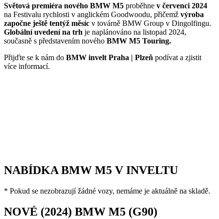
Světová premiéra nového BMW M5
proběhne
v červenci 2024
na Festivalu rychlosti v anglickém Goodwoodu, přičemž
výroba
započne ještě tentýž měsíc
v továrně BMW Group v Dingolfingu.
Globální uvedení na trh
je naplánováno na listopad 2024,
současně s představením nového
BMW M5 Touring.
Přijďte se k nám do
BMW invelt Praha | Plzeň
podívat a zjistit
více informací.
NABÍDKA BMW M5 V INVELTU
* Pokud se nezobrazují žádné vozy, nemáme je aktuálně na skladě.
NOVÉ (2024) BMW M5 (G90)