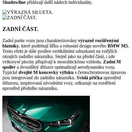
Shadowline
přidávají další nádech individuality.
ZADNÍ ČÁST.
Zadní partie vozu jsou charakterizovány
výrazně rozšířenými
blatníky
, které podtrhují šířku a robustní design nového
BMW M5
.
Tento efekt je dále posílen vertikálními odrazkami na vnějších
okrajích zadního nárazníku. Stejně jako na přední části, i zde
velkorysé plochy přispívají k monolitickému vzhledu.
Zadní M
spoiler
a dvoudílný difuzor optimalizují aerodynamiku vozu.
Typické
dvojité M koncovky výfuku
s černochromovou úpravou
jsou integrované do zadního nárazníku.
Svislá příčka
uprostřed
difuzoru, inspirovaná závodními vozy, odkazuje na rozdělení
uprostřed předního nárazníku.