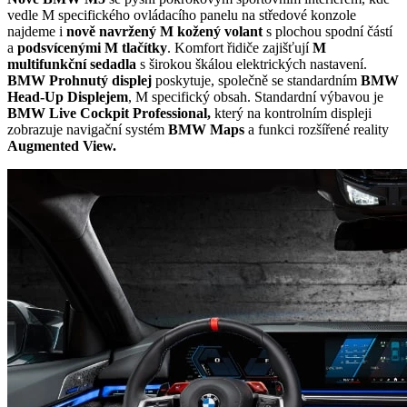
vedle M specifického ovládacího panelu na středové konzole
najdeme i
nově navržený M kožený volant
s plochou spodní částí
a
podsvícenými M tlačítky
. Komfort řidiče zajišťují
M
multifunkční sedadla
s širokou škálou elektrických nastavení.
BMW Prohnutý displej
poskytuje, společně se standardním
BMW
Head-Up Displejem
, M specifický obsah. Standardní výbavou je
BMW Live Cockpit Professional,
který na kontrolním displeji
zobrazuje navigační systém
BMW Maps
a funkci rozšířené reality
Augmented View.