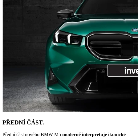
PŘEDNÍ ČÁST.
Přední část nového BMW M5
moderně interpretuje ikonické