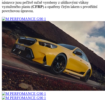
nástavce jsou pečlivě ručně vyrobeny z uhlíkovými vlákny
vyztuženého plastu (
CFRP
) a opatřeny čirým lakem s prvotřídní
povrchovou úpravou.