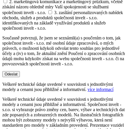
2. marketingová komunikace a marketingový průzkum, včetně
získání názoru ohledně míry Vaší spokojenosti se službami
společnosti invelt - s.r.o.
3. zasílání personalizovaných nabídek
obchodu, služeb a produktů společnosti invelt - s.r.o.
identifikovaných na základě využívání produktů a služeb
společnosti invelt - s.r.o.
Současně potvrzuji, že jsem se seznámil(a) s poučením o tom, jak
společnost invelt - s.r.o. mé osobní údaje zpracovává, o mých
právech, o možnosti kdykoli odvolat tento souhlas pro jednotlivé
účely a (iv) o tom, že aktuální znění Poučení o zpracování osobních
údajů mohu kdykoliv získat na webu společnosti invelt - s.r.o. či na
provozovnách společnosti invelt - s.r.o.
Odeslat
Veškeré technické údaje uvedené v souvislosti s jednotlivými
modely a cenami jsou přibližné a informativní.
více informací
Veškeré technické údaje uvedené v souvislosti s jednotlivými
modely a cenami jsou přibližné a informativní. Společnost invelt -
s.r.o. si vyhrazuje právo změny cen, barev, výbav a technických dat
zde popsaných a zobrazených modelů. Na ilustračních fotografiích
mohou být zobrazeny modely s nejvyšší výbavou, která není
standardem pro modely v základním provedení. Prezentace vozidel