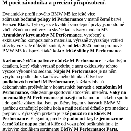
M pocit závodníka a precizní přizpůsobení.
Dynamický profil nového BMW M5 lze ještě více
zdůraznit
bočními polepy M Performance
v matně černé barvě
Frozen Black
. Tyto vysoce kvalitní samolepicí prvky jsou odolné
vůči běžnému mytí vozu a skvěle ladí s tvary modelu M5.
Aramidový kryt antény M Performance
, vyrobený z
exkluzivního kompozitního materiálu, výrazně zvýrazňuje vzhled
střechy vozu. Je důležité zmínit, že
od léta 2025
budou pro nové
BMW M5 k dispozici také
kola z lehké slitiny M Performance.
Karbonové víčko palivové nádrže M Performance
je zdánlivým
detailem, který však výrazně podtrhuje auru exkluzivity tohoto
vysoce výkonného sedanu.
Nápis M Performance
je na něm
vyryto na podkladu z kartáčovaného hliníku.
Čtveřice
podlahových rohoží M Performance
, každá zdobená
dekorativním prošíváním v kontrastních barvách a
označením M
Performance
, dále zesiluje sportovní atmosféru interiéru.
Vaky na
pneumatiky M Performance
přinášejí ducha motoristického sportu
i do garáže zákazníka. Jsou potištěny logem v barvách BMW M,
grafikou označující polohu kola a mají zesílené držadlo pro snadnou
přepravu. Výrazným prvkem je také
pouzdro na klíček M
Performance
. Elegantní, precizně
padnoucí kryt z jemnozrnné
černé kůže nappa
chrání klíče od vozu před poškrábáním a je
stylovým doplňkem sortimentu B
MW M Performance Parts.