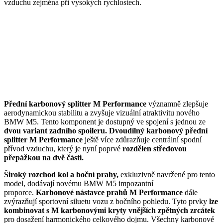
vzduchu zejména při vysokých rychlostech.
Přední karbonový splitter M Performance
významně zlepšuje
aerodynamickou stabilitu a zvyšuje vizuální atraktivitu nového
BMW M5. Tento komponent je dostupný ve spojení s jednou ze
dvou variant zadního spoileru.
Dvoudílný karbonový přední
splitter M Performance
ještě více zdůrazňuje centrální spodní
přívod vzduchu, který je nyní poprvé
rozdělen středovou
přepážkou na dvě části.
Široký rozchod kol a boční prahy,
exkluzivně navržené pro tento
model, dodávají novému BMW M5 impozantní
proporce.
Karbonové nástavce prahů M Performance
dále
zvýrazňují sportovní siluetu vozu z bočního pohledu. Tyto prvky
lze
kombinovat s M karbonovými kryty vnějších zpětných zrcátek
pro dosažení harmonického celkového dojmu. Všechny karbonové