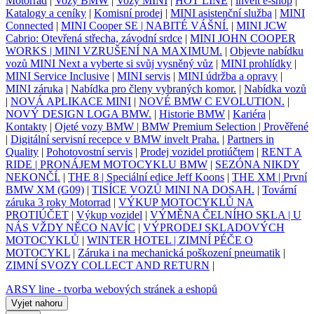
Motorrad
|
Vozy BMW
|
Vozy MINI
|
HOT LINE
|
invelt e-shop
|
Katalogy a ceníky
|
Komisní prodej
|
MINI asistenční služba
|
MINI
Connected
|
MINI Cooper SE | NABITÉ VÁŠNÍ.
|
MINI JCW
Cabrio: Otevřená střecha, závodní srdce
|
MINI JOHN COOPER
WORKS | MINI VZRUŠENÍ NA MAXIMUM.
|
Objevte nabídku
vozů MINI Next a vyberte si svůj vysněný vůz
|
MINI prohlídky
|
MINI Service Inclusive
|
MINI servis
|
MINI údržba a opravy
|
MINI záruka
|
Nabídka pro členy vybraných komor.
|
Nabídka vozů
|
NOVÁ APLIKACE MINI
|
NOVÉ BMW C EVOLUTION.
|
NOVÝ DESIGN LOGA BMW.
|
Historie BMW
|
Kariéra
|
Kontakty
|
Ojeté vozy BMW | BMW Premium Selection | Prověřené
|
Digitální servisní recepce v BMW invelt Praha.
|
Partners in
Quality
|
Pohotovostní servis
|
Prodej vozidel protiúčtem
|
RENT A
RIDE | PRONÁJEM MOTOCYKLU BMW
|
SEZÓNA NIKDY
NEKONČÍ.
|
THE 8 | Speciální edice Jeff Koons
|
THE XM | První
BMW XM (G09)
|
TISÍCE VOZŮ MINI NA DOSAH.
|
Tovární
záruka 3 roky Motorrad
|
VÝKUP MOTOCYKLŮ NA
PROTIÚČET
|
Výkup vozidel
|
VÝMĚNA ČELNÍHO SKLA | U
NÁS VŽDY NĚCO NAVÍC
|
VÝPRODEJ SKLADOVÝCH
MOTOCYKLŮ
|
WINTER HOTEL | ZIMNÍ PÉČE O
MOTOCYKL
|
Záruka i na mechanická poškození pneumatik
|
ZIMNÍ SVOZY COLLECT AND RETURN
|
ARSY line - tvorba webových stránek a eshopů
Vyjet nahoru