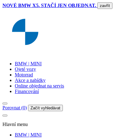
NOVÉ BMW X5. STAČÍ JEN OBJEDNAT.
zavřít
BMW | MINI
Ojeté vozy
Motorrad
Akce a nabídky
Online objednat na servis
Financování
Porovnat (0)
Začít vyhledávat
Hlavní menu
BMW | MINI