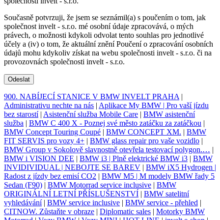
společnosti invelt - s.r.o.
Současně potvrzuji, že jsem se seznámil(a) s poučením o tom, jak
společnost invelt - s.r.o. mé osobní údaje zpracovává, o mých
právech, o možnosti kdykoli odvolat tento souhlas pro jednotlivé
účely a (iv) o tom, že aktuální znění Poučení o zpracování osobních
údajů mohu kdykoliv získat na webu společnosti invelt - s.r.o. či na
provozovnách společnosti invelt - s.r.o.
Odeslat
900. NABÍJECÍ STANICE V BMW INVELT PRAHA
|
Administrativu nechte na nás
|
Aplikace My BMW | Pro vaší jízdu
bez starostí
|
Asistenční služba Mobile Care
|
BMW asistenční
služba
|
BMW C 400 X - Poznej své město zatáčku za zatáčkou
|
BMW Concept Touring Coupé
|
BMW CONCEPT XM.
|
BMW
FIT SERVIS pro vozy 4+
|
BMW glass repair pro vaše vozidlo
|
BMW Group v Sokolově slavnostně otevřela testovací polygon.…
|
BMW i VISION DEE
|
BMW i3 | Plně elektrické BMW i3
|
BMW
INVIDIVIDUAL | NEBOJTE SE BAREV
|
BMW iX5 Hydrogen |
Radost z jízdy bez emisí CO2
|
BMW M5 | M modely BMW řady 5
Sedan (F90)
|
BMW Motorrad service inclusive
|
BMW
ORIGINÁLNÍ LETNÍ PŘÍSLUŠENSTVÍ
|
BMW satelitní
vyhledávání
|
BMW service inclusive
|
BMW service - přehled
|
CITNOW. Zůstaňte v obraze
|
Diplomatic sales
|
Motorky BMW