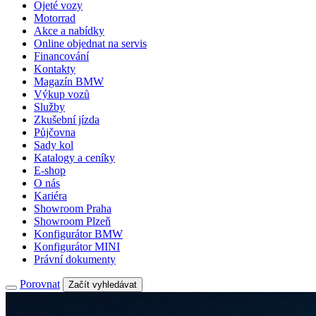
Ojeté vozy
Motorrad
Akce a nabídky
Online objednat na servis
Financování
Kontakty
Magazín BMW
Výkup vozů
Služby
Zkušební jízda
Půjčovna
Sady kol
Katalogy a ceníky
E-shop
O nás
Kariéra
Showroom Praha
Showroom Plzeň
Konfigurátor BMW
Konfigurátor MINI
Právní dokumenty
Porovnat
Začít vyhledávat