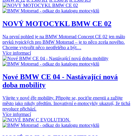
NOVÝ MOTOCYKL BMW CE 02
Na první pohled je na BMW Motorrad Concept CE 02 jen málo
prvků typických pro BMW Motorrad – je to něco zcela nového.
Chceme vytvořit něco neotřelého a být…
Více informací
Nové BMW CE 04 - Nastávající nová
doba mobility
Vítejte v nové éře mobility. Připojte se, pociťte energii a zažijte
město jako nikdy předtím. Inovativní e-motocykly ukazují, že tichá
revoluce přichází.
Více informací