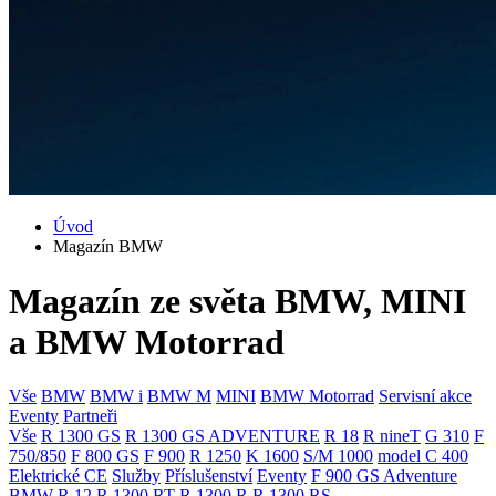
Úvod
Magazín BMW
Magazín ze světa BMW, MINI
a BMW Motorrad
Vše
BMW
BMW i
BMW M
MINI
BMW Motorrad
Servisní akce
Eventy
Partneři
Vše
R 1300 GS
R 1300 GS ADVENTURE
R 18
R nineT
G 310
F
750/850
F 800 GS
F 900
R 1250
K 1600
S/M 1000
model C 400
Elektrické CE
Služby
Příslušenství
Eventy
F 900 GS Adventure
BMW R 12
R 1300 RT
R 1300 R
R 1300 RS