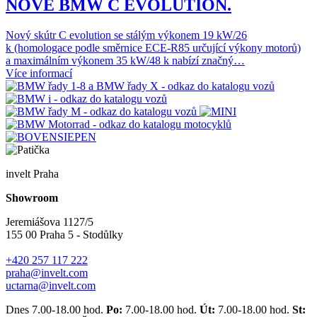
NOVÉ BMW C EVOLUTION.
Nový skútr C evolution se stálým výkonem 19 kW/26
k (homologace podle směrnice ECE-R85 určující výkony motorů)
a maximálním výkonem 35 kW/48 k nabízí značný…
Více informací
invelt Praha
Showroom
Jeremiášova 1127/5
155 00 Praha 5 - Stodůlky
+420 257 117 222
praha@invelt.com
uctarna@invelt.com
Dnes 7.00-18.00 hod.
Po:
7.00-18.00 hod.
Út:
7.00-18.00 hod.
St: