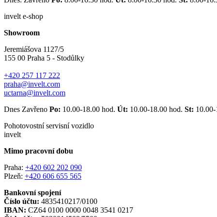
invelt e-shop
Showroom
Jeremiášova 1127/5
155 00 Praha 5 - Stodůlky
+420 257 117 222
praha@invelt.com
uctarna@invelt.com
Dnes Zavřeno
Po:
10.00-18.00 hod.
Út:
10.00-18.00 hod.
St:
10.00-
Pohotovostní servisní vozidlo
invelt
Mimo pracovní dobu
Praha:
+420 602 202 090
Plzeň:
+420 606 655 565
Bankovní spojení
Číslo účtu:
4835410217/0100
IBAN:
CZ64 0100 0000 0048 3541 0217