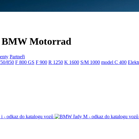
 a BMW Motorrad
enty
Partneři
750/850
F 800 GS
F 900
R 1250
K 1600
S/M 1000
model C 400
Elekt