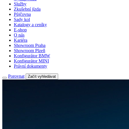
Služby
Zkušební jízda
Půjčovna
Sady kol
Katalogy a ceníky
E-shop
O nás
Kariéra
Showroom Praha
Showroom Plzeň
Konfigurátor BMW
Konfigurátor MINI
Právní dokumenty
Porovnat
Začít vyhledávat