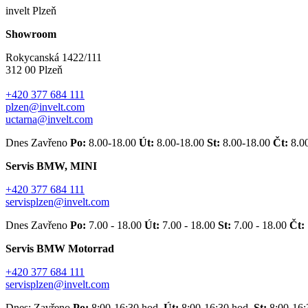
invelt Plzeň
Showroom
Rokycanská 1422/111
312 00 Plzeň
+420 377 684 111
plzen@invelt.com
uctarna@invelt.com
Dnes Zavřeno
Po:
8.00-18.00
Út:
8.00-18.00
St:
8.00-18.00
Čt:
8.0
Servis BMW, MINI
+420 377 684 111
servisplzen@invelt.com
Dnes Zavřeno
Po:
7.00 - 18.00
Út:
7.00 - 18.00
St:
7.00 - 18.00
Čt:
Servis BMW Motorrad
+420 377 684 111
servisplzen@invelt.com
Dnes: Zavřeno
Po:
8:00-16:30 hod.
Út:
8:00-16:30 hod.
St:
8:00-16: