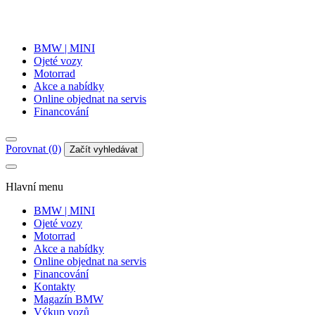
BMW | MINI
Ojeté vozy
Motorrad
Akce a nabídky
Online objednat na servis
Financování
Porovnat (0)
Začít vyhledávat
Hlavní menu
BMW | MINI
Ojeté vozy
Motorrad
Akce a nabídky
Online objednat na servis
Financování
Kontakty
Magazín BMW
Výkup vozů