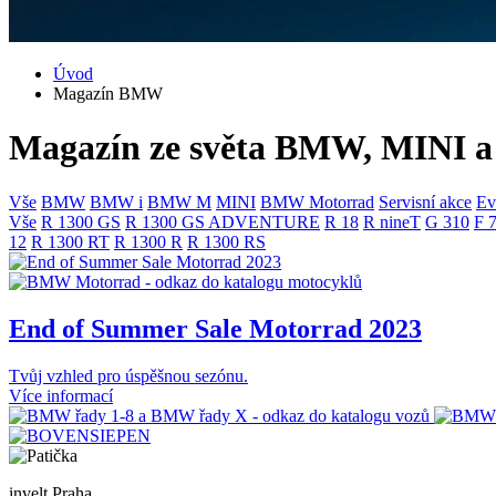
Úvod
Magazín BMW
Magazín ze světa BMW, MINI
Vše
BMW
BMW i
BMW M
MINI
BMW Motorrad
Servisní akce
Ev
Vše
R 1300 GS
R 1300 GS ADVENTURE
R 18
R nineT
G 310
F 
12
R 1300 RT
R 1300 R
R 1300 RS
End of Summer Sale Motorrad 2023
Tvůj vzhled pro úspěšnou sezónu.
Více informací
invelt Praha