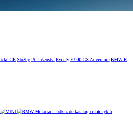
rické CE
Služby
Příslušenství
Eventy
F 900 GS Adventure
BMW R