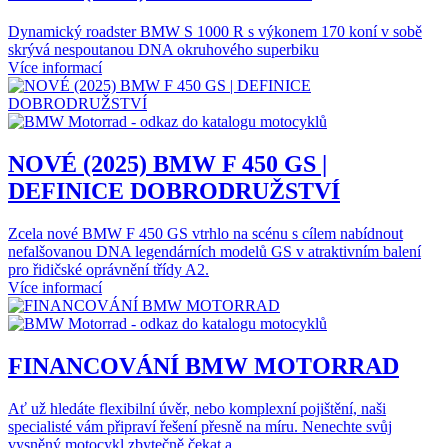
Dynamický roadster BMW S 1000 R s výkonem 170 koní v sobě
skrývá nespoutanou DNA okruhového superbiku
Více informací
NOVÉ (2025) BMW F 450 GS |
DEFINICE DOBRODRUŽSTVÍ
Zcela nové BMW F 450 GS vtrhlo na scénu s cílem nabídnout
nefalšovanou DNA legendárních modelů GS v atraktivním balení
pro řidičské oprávnění třídy A2.
Více informací
FINANCOVÁNÍ BMW MOTORRAD
Ať už hledáte flexibilní úvěr, nebo komplexní pojištění, naši
specialisté vám připraví řešení přesně na míru. Nenechte svůj
vysněný motocykl zbytečně čekat a…