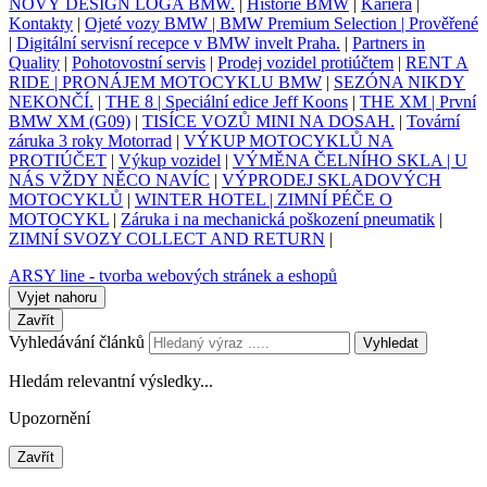
NOVÝ DESIGN LOGA BMW.
|
Historie BMW
|
Kariéra
|
Kontakty
|
Ojeté vozy BMW | BMW Premium Selection | Prověřené
|
Digitální servisní recepce v BMW invelt Praha.
|
Partners in
Quality
|
Pohotovostní servis
|
Prodej vozidel protiúčtem
|
RENT A
RIDE | PRONÁJEM MOTOCYKLU BMW
|
SEZÓNA NIKDY
NEKONČÍ.
|
THE 8 | Speciální edice Jeff Koons
|
THE XM | První
BMW XM (G09)
|
TISÍCE VOZŮ MINI NA DOSAH.
|
Tovární
záruka 3 roky Motorrad
|
VÝKUP MOTOCYKLŮ NA
PROTIÚČET
|
Výkup vozidel
|
VÝMĚNA ČELNÍHO SKLA | U
NÁS VŽDY NĚCO NAVÍC
|
VÝPRODEJ SKLADOVÝCH
MOTOCYKLŮ
|
WINTER HOTEL | ZIMNÍ PÉČE O
MOTOCYKL
|
Záruka i na mechanická poškození pneumatik
|
ZIMNÍ SVOZY COLLECT AND RETURN
|
ARSY line - tvorba webových stránek a eshopů
Vyjet nahoru
Zavřít
Vyhledávání článků
Vyhledat
Hledám relevantní výsledky...
Upozornění
Zavřít