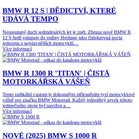
BMW R 12 S | DĚDICTVÍ, KTERÉ
UDÁVÁ TEMPO
Nespoutaný duch sedmdesátých let je zpět. Zbrusu nové BMW R
12 S hrdě vstupuje do rodiny Heritage jako čistokrevná pocta
jednomu z nejslavnějších motocyklů…
Více informací
BMW R 1300 R 'TITAN' | ČISTÁ
MOTORKÁŘSKÁ VÁŠEŇ
Tento radikální custom je dokonalým ztělesněním ryzí motocyklové
vášně pro značku BMW Motorrad. Každý jednotlivý prvek tohoto
jedinečného stroje byl navržen a…
Více informací
NOVÉ (2025) BMW S 1000 R