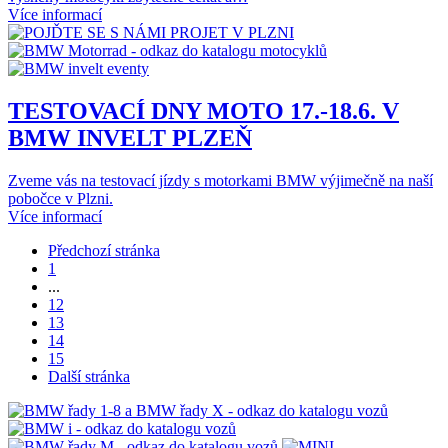
Více informací
TESTOVACÍ DNY MOTO 17.-18.6. V
BMW INVELT PLZEŇ
Zveme vás na testovací jízdy s motorkami BMW výjimečně na naší
pobočce v Plzni.
Více informací
Předchozí stránka
1
...
12
13
14
15
Další stránka