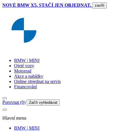
NOVÉ BMW X5. STAČÍ JEN OBJEDNAT.
zavřít
BMW | MINI
Ojeté vozy
Motorrad
Akce a nabídky
Online objednat na servis
Financování
Porovnat (0)
Začít vyhledávat
Hlavní menu
BMW | MINI