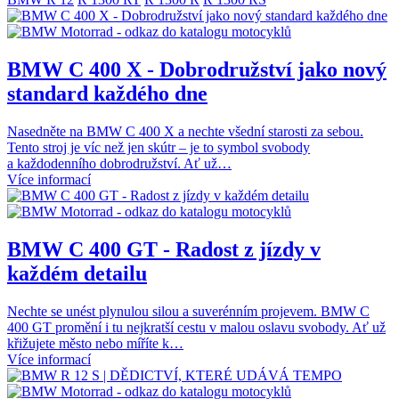
BMW C 400 X - Dobrodružství jako nový
standard každého dne
Nasedněte na BMW C 400 X a nechte všední starosti za sebou.
Tento stroj je víc než jen skútr – je to symbol svobody
a každodenního dobrodružství. Ať už…
Více informací
BMW C 400 GT - Radost z jízdy v
každém detailu
Nechte se unést plynulou silou a suverénním projevem. BMW C
400 GT promění i tu nejkratší cestu v malou oslavu svobody. Ať už
křižujete město nebo míříte k…
Více informací