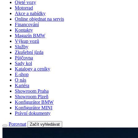
Ojeté vozy
Motorrad
Akce a nabídky
Online objednat na servis
Financování
Kontakty
Magazín BMW
Výkup vozů
Služby
Zkušební jízda
Půjčovna
Sady kol
Katalogy a ceníky
E-shop
O nás
Kariéra
Showroom Praha
Showroom Plzeň
Konfigurátor BMW
Konfigurátor MINI
Právní dokumenty
Porovnat
Začít vyhledávat