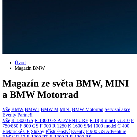
Úvod
Magazín BMW
Magazín ze světa BMW, MINI
a BMW Motorrad
Vše
BMW
BMW i
BMW M
MINI
BMW Motorrad
Servisní akce
Eventy
Partneři
Vše
R 1300 GS
R 1300 GS ADVENTURE
R 18
R nineT
G 310
F
750/850
F 800 GS
F 900
R 1250
K 1600
S/M 1000
model C 400
Elektrické CE
Služby
Příslušenství
Eventy
F 900 GS Adventure
BMW R 12
R 1300 RT
R 1300 R
R 1300 RS