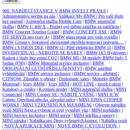
Odeslat
900. NABÍJECÍ STANICE V BMW INVELT PRAHA
|
Administrativu nechte na nás
|
Aplikace My BMW | Pro vaší jízdu
bez starostí
|
Asistenční služba Mobile Care
|
BMW asistenční
služba
|
BMW C 400 X - Poznej své město zatáčku za zatáčkou
|
BMW Concept Touring Coupé
|
BMW CONCEPT XM.
|
BMW
FIT SERVIS pro vozy 4+
|
BMW glass repair pro vaše vozidlo
|
BMW Group v Sokolově slavnostně otevřela testovací polygon.…
|
BMW i VISION DEE
|
BMW i3 | Plně elektrické BMW i3
|
BMW
INVIDIVIDUAL | NEBOJTE SE BAREV
|
BMW iX5 Hydrogen |
Radost z jízdy bez emisí CO2
|
BMW M5 | M modely BMW řady 5
Sedan (F90)
|
BMW Motorrad service inclusive
|
BMW
ORIGINÁLNÍ LETNÍ PŘÍSLUŠENSTVÍ
|
BMW satelitní
vyhledávání
|
BMW service inclusive
|
BMW service - přehled
|
CITNOW. Zůstaňte v obraze
|
Diplomatic sales
|
Motorky BMW
Motorrad
|
Vozy BMW
|
Vozy MINI
|
HOT LINE
|
invelt e-shop
|
Katalogy a ceníky
|
Komisní prodej
|
MINI asistenční služba
|
MINI
Connected
|
MINI Cooper SE | NABITÉ VÁŠNÍ.
|
MINI JCW
Cabrio: Otevřená střecha, závodní srdce
|
MINI JOHN COOPER
WORKS | MINI VZRUŠENÍ NA MAXIMUM.
|
Objevte nabídku
vozů MINI Next a vyberte si svůj vysněný vůz
|
MINI prohlídky
|
MINI Service Inclusive
|
MINI servis
|
MINI údržba a opravy
|
MINI záruka
|
Nabídka pro členy vybraných komor.
|
Nabídka vozů
|
NOVÁ APLIKACE MINI
|
NOVÉ BMW C EVOLUTION.
|