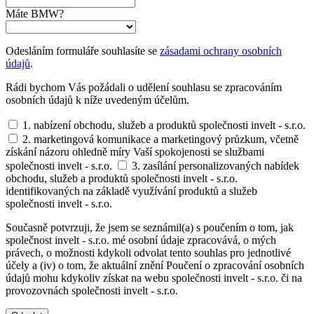
Máte BMW?
Odesláním formuláře souhlasíte se
zásadami ochrany osobních
údajů
.
Rádi bychom Vás požádali o udělení souhlasu se zpracováním
osobních údajů k níže uvedeným účelům.
1. nabízení obchodu, služeb a produktů společnosti invelt - s.r.o.
2. marketingová komunikace a marketingový průzkum, včetně
získání názoru ohledně míry Vaší spokojenosti se službami
společnosti invelt - s.r.o.
3. zasílání personalizovaných nabídek
obchodu, služeb a produktů společnosti invelt - s.r.o.
identifikovaných na základě využívání produktů a služeb
společnosti invelt - s.r.o.
Současně potvrzuji, že jsem se seznámil(a) s poučením o tom, jak
společnost invelt - s.r.o. mé osobní údaje zpracovává, o mých
právech, o možnosti kdykoli odvolat tento souhlas pro jednotlivé
účely a (iv) o tom, že aktuální znění Poučení o zpracování osobních
údajů mohu kdykoliv získat na webu společnosti invelt - s.r.o. či na
provozovnách společnosti invelt - s.r.o.