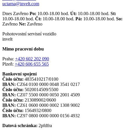
uctarna@invelt.com
Dnes Zavřeno
Po:
10.00-18.00 hod.
Út:
10.00-18.00 hod.
St:
10.00-18.00 hod.
Čt:
10.00-18.00 hod.
Pá:
10.00-18.00 hod.
So:
Zavřeno
Ne:
Zavřeno
Pohotovostní servisní vozidlo
invelt
Mimo pracovní dobu
Praha:
+420 602 202 090
Plzeň:
+420 606 655 565
Bankovní spojení
Číslo účtu:
4835410217/0100
IBAN:
CZ64 0100 0000 0048 3541 0217
Číslo účtu:
5020014509/5500
IBAN:
CZ07 5500 0000 0050 2001 4509
Číslo účtu:
213089002/0600
IBAN:
CZ61 0600 0000 0002 1308 9002
Číslo účtu:
1564932/0800
IBAN:
CZ97 0800 0000 0000 0156 4932
Datová schránka:
2pfdfra