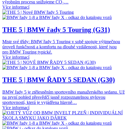
výrobním procesu snižujeme CO₂…
Více informací
THE 5 | BMW řady 5 Touring (G31)
Mistr své třídy: BMW řady 5 Touring v sobě spojuje výjimečnou
úroveň funkčnosti a komfortu na dlouhé vzdálenosti, které jsou
pro BMW Touring typické.
Více informací
THE 5 | BMW ŘADY 5 SEDAN (G30)
BMW řady 5 je ztělesněním sportovního manažerského sedanu. Už
na první pohled přesvědčí jasně rozpoznatelnou stylovou
sportovností, která je vyjádřena hlavně…
Více informací