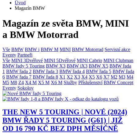
Úvod
Magazín BMW
Magazín ze světa BMW, MINI
a BMW Motorrad
Vše
BMW
BMW i
BMW M
MINI
BMW Motorrad
Servisní akce
Eventy
Partneři
Vše
MINI 3Dvéřové
MINI 5Dvéřové
MINI Cabrio
MINI Clubman
BMW řady 5 Touring
BMW X3
BMW iX3
BMW X5
BMW řada
1
BMW řada 2
BMW řada 3
BMW řada 4
BMW řada 5
BMW řada
6
BMW řada 7
BMW řada 8
X1
X2
X3
X4
X5
X6
X7
M2
M3
M4
M5
M8
Z4
X4 M
X5 M
X6 M
Služby
Příslušenství
BMW Concept
Eventy
Sokolov
THE NEW 5 TOURING | NOVÉ (2024)
BMW ŘADY 5 TOURING (G61) | JIŽ
OD 16 790 KČ BEZ DPH MĚSÍČNĚ