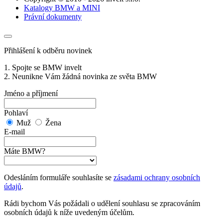
Katalogy BMW a MINI
Právní dokumenty
Přihlášení k odběru novinek
1. Spojte se BMW invelt
2. Neunikne Vám žádná novinka ze světa BMW
Jméno a příjmení
Pohlaví
Muž
Žena
E-mail
Máte BMW?
Odesláním formuláře souhlasíte se
zásadami ochrany osobních
údajů
.
Rádi bychom Vás požádali o udělení souhlasu se zpracováním
osobních údajů k níže uvedeným účelům.