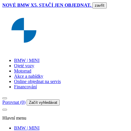
NOVÉ BMW X5. STAČÍ JEN OBJEDNAT.
zavřít
BMW | MINI
Ojeté vozy
Motorrad
Akce a nabídky
Online objednat na servis
Financování
Porovnat (0)
Začít vyhledávat
Hlavní menu
BMW | MINI