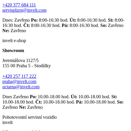
+420 377 684 111
servisplzen@invelt.com
Dnes: Zavřeno
Po:
8:00-16:30 hod.
Út:
8:00-16:30 hod.
St:
8:00-
16:30 hod.
Čt:
8:00-16:30 hod.
Pá:
8:00-16:30 hod.
So:
Zavřeno
Ne:
Zavřeno
invelt e-shop
Showroom
Jeremiášova 1127/5
155 00 Praha 5 - Stodůlky
+420 257 117 222
praha@invelt.com
uctarna@invelt.com
Dnes Zavřeno
Po:
10.00-18.00 hod.
Út:
10.00-18.00 hod.
St:
10.00-18.00 hod.
Čt:
10.00-18.00 hod.
Pá:
10.00-18.00 hod.
So:
Zavřeno
Ne:
Zavřeno
Pohotovostní servisní vozidlo
invelt