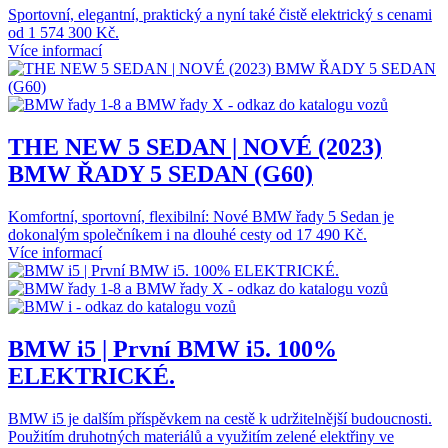
Sportovní, elegantní, praktický a nyní také čistě elektrický s cenami
od 1 574 300 Kč.
Více informací
THE NEW 5 SEDAN | NOVÉ (2023)
BMW ŘADY 5 SEDAN (G60)
Komfortní, sportovní, flexibilní: Nové BMW řady 5 Sedan je
dokonalým společníkem i na dlouhé cesty od 17 490 Kč.
Více informací
BMW i5 | První BMW i5. 100%
ELEKTRICKÉ.
BMW i5 je dalším příspěvkem na cestě k udržitelnější budoucnosti.
Použitím druhotných materiálů a využitím zelené elektřiny ve