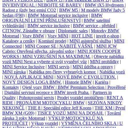
INVIDIVIDUAL | NEBOJTE SE BAREV
|
BMW iX5 Hydrogen |
Radost z jízdy bez emisí CO2
|
BMW M5 | M modely BMW řady 5
Sedan (F90)
|
BMW Motorrad service inclusive
|
BMW
ORIGINÁLNÍ LETNÍ PŘÍSLUŠENSTVÍ
|
BMW satelitní
vyhledávání
|
BMW service inclusive
|
BMW service - přehled
|
CITNOW. Zůstaňte v obraze
|
Diplomatic sales
|
Motorky BMW
Motorrad
|
Vozy BMW
|
Vozy MINI
|
HOT LINE
|
invelt e-shop
|
Katalogy a ceníky
|
Komisní prodej
|
MINI asistenční služba
|
MINI
Connected
|
MINI Cooper SE | NABITÉ VÁŠNÍ.
|
MINI JCW
Cabrio: Otevřená střecha, závodní srdce
|
MINI JOHN COOPER
WORKS | MINI VZRUŠENÍ NA MAXIMUM.
|
Objevte nabídku
vozů MINI Next a vyberte si svůj vysněný vůz
|
MINI prohlídky
|
MINI Service Inclusive
|
MINI servis
|
MINI údržba a opravy
|
MINI záruka
|
Nabídka pro členy vybraných komor.
|
Nabídka vozů
|
NOVÁ APLIKACE MINI
|
NOVÉ BMW C EVOLUTION.
|
NOVÝ DESIGN LOGA BMW.
|
Historie BMW
|
Kariéra
|
Kontakty
|
Ojeté vozy BMW | BMW Premium Selection | Prověřené
|
Digitální servisní recepce v BMW invelt Praha.
|
Partners in
Quality
|
Pohotovostní servis
|
Prodej vozidel protiúčtem
|
RENT A
RIDE | PRONÁJEM MOTOCYKLU BMW
|
SEZÓNA NIKDY
NEKONČÍ.
|
THE 8 | Speciální edice Jeff Koons
|
THE XM | První
BMW XM (G09)
|
TISÍCE VOZŮ MINI NA DOSAH.
|
Tovární
záruka 3 roky Motorrad
|
VÝKUP MOTOCYKLŮ NA
PROTIÚČET
|
Výkup vozidel
|
VÝMĚNA ČELNÍHO SKLA | U