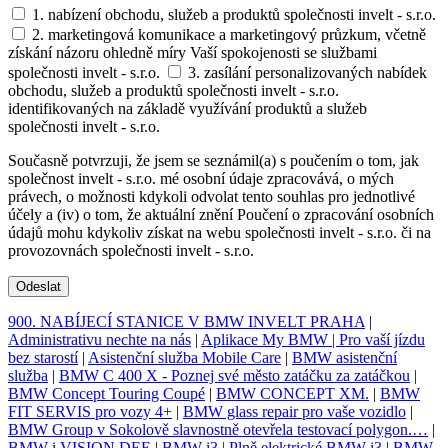
1. nabízení obchodu, služeb a produktů společnosti invelt - s.r.o.
2. marketingová komunikace a marketingový průzkum, včetně
získání názoru ohledně míry Vaší spokojenosti se službami
společnosti invelt - s.r.o.
3. zasílání personalizovaných nabídek
obchodu, služeb a produktů společnosti invelt - s.r.o.
identifikovaných na základě využívání produktů a služeb
společnosti invelt - s.r.o.
Současně potvrzuji, že jsem se seznámil(a) s poučením o tom, jak
společnost invelt - s.r.o. mé osobní údaje zpracovává, o mých
právech, o možnosti kdykoli odvolat tento souhlas pro jednotlivé
účely a (iv) o tom, že aktuální znění Poučení o zpracování osobních
údajů mohu kdykoliv získat na webu společnosti invelt - s.r.o. či na
provozovnách společnosti invelt - s.r.o.
Odeslat
900. NABÍJECÍ STANICE V BMW INVELT PRAHA
|
Administrativu nechte na nás
|
Aplikace My BMW | Pro vaší jízdu
bez starostí
|
Asistenční služba Mobile Care
|
BMW asistenční
služba
|
BMW C 400 X - Poznej své město zatáčku za zatáčkou
|
BMW Concept Touring Coupé
|
BMW CONCEPT XM.
|
BMW
FIT SERVIS pro vozy 4+
|
BMW glass repair pro vaše vozidlo
|
BMW Group v Sokolově slavnostně otevřela testovací polygon.…
|
BMW i VISION DEE
|
BMW i3 | Plně elektrické BMW i3
|
BMW