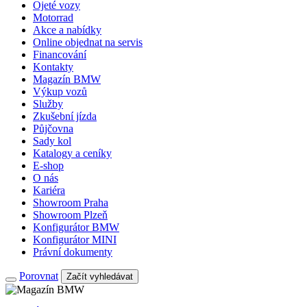
Ojeté vozy
Motorrad
Akce a nabídky
Online objednat na servis
Financování
Kontakty
Magazín BMW
Výkup vozů
Služby
Zkušební jízda
Půjčovna
Sady kol
Katalogy a ceníky
E-shop
O nás
Kariéra
Showroom Praha
Showroom Plzeň
Konfigurátor BMW
Konfigurátor MINI
Právní dokumenty
Porovnat
Začít vyhledávat