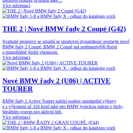
nárazem dokáže ochránit také…
Více informací
THE 2 | Nové BMW řady 2 Coupé (G42)
Svalnaté proporce se snoubí se sportovní dynamikou: poznejte nové
BMW řady 2 Coupé. BMW 2 Coupé má podmanivější řízení
a mimořádně jízdní vlastnosti.
Více informací
Nové BMW řady 2 (U06) | ACTIVE
TOURER
BMW řady 2 Active Tourer nabízí soubor standardní výbavy
a s výkonem až 326 koní také pro BMW typickou radost z jízdy.
Ideálním vozem pro aktivní lidi.
Více informací