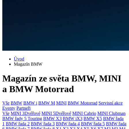
Úvod
Magazín BMW
Magazín ze světa BMW, MINI
a BMW Motorrad
Vše
BMW
BMW i
BMW M
MINI
BMW Motorrad
Servisní akce
Eventy
Partneři
Vše
MINI 3Dvéřové
MINI 5Dvéřové
MINI Cabrio
MINI Clubman
BMW řady 5 Touring
BMW X3
BMW iX3
BMW X5
BMW řada
1
BMW řada 2
BMW řada 3
BMW řada 4
BMW řada 5
BMW řada
6
BMW řada 7
BMW řada 8
X1
X2
X3
X4
X5
X6
X7
M2
M3
M4