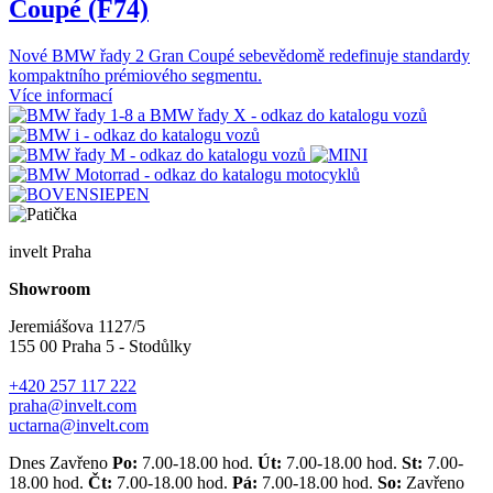
Coupé (F74)
Nové BMW řady 2 Gran Coupé sebevědomě redefinuje standardy
kompaktního prémiového segmentu.
Více informací
invelt Praha
Showroom
Jeremiášova 1127/5
155 00 Praha 5 - Stodůlky
+420 257 117 222
praha@invelt.com
uctarna@invelt.com
Dnes Zavřeno
Po:
7.00-18.00 hod.
Út:
7.00-18.00 hod.
St:
7.00-
18.00 hod.
Čt:
7.00-18.00 hod.
Pá:
7.00-18.00 hod.
So:
Zavřeno