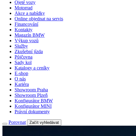
Ojeté vozy
Motorrad
Akce a nabídky
Online objednat na servis
Financování
Kontakty
Magazín BMW
Výkup vozů
Služby
Zkušební jízda
Půjčovna
Sady kol
Katalogy a ceníky
E-shop
O nás
Kariéra
Showroom Praha
Showroom Plzeň
Konfigurátor BMW
Konfigurátor MINI
Právní dokumenty
Porovnat
Začít vyhledávat