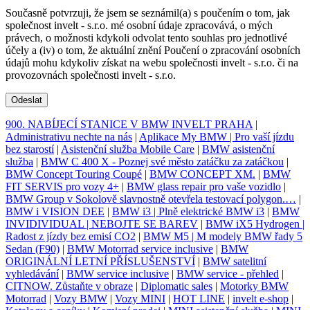
Současně potvrzuji, že jsem se seznámil(a) s poučením o tom, jak
společnost invelt - s.r.o. mé osobní údaje zpracovává, o mých
právech, o možnosti kdykoli odvolat tento souhlas pro jednotlivé
účely a (iv) o tom, že aktuální znění Poučení o zpracování osobních
údajů mohu kdykoliv získat na webu společnosti invelt - s.r.o. či na
provozovnách společnosti invelt - s.r.o.
Odeslat
900. NABÍJECÍ STANICE V BMW INVELT PRAHA
|
Administrativu nechte na nás
|
Aplikace My BMW | Pro vaší jízdu
bez starostí
|
Asistenční služba Mobile Care
|
BMW asistenční
služba
|
BMW C 400 X - Poznej své město zatáčku za zatáčkou
|
BMW Concept Touring Coupé
|
BMW CONCEPT XM.
|
BMW
FIT SERVIS pro vozy 4+
|
BMW glass repair pro vaše vozidlo
|
BMW Group v Sokolově slavnostně otevřela testovací polygon.…
|
BMW i VISION DEE
|
BMW i3 | Plně elektrické BMW i3
|
BMW
INVIDIVIDUAL | NEBOJTE SE BAREV
|
BMW iX5 Hydrogen |
Radost z jízdy bez emisí CO2
|
BMW M5 | M modely BMW řady 5
Sedan (F90)
|
BMW Motorrad service inclusive
|
BMW
ORIGINÁLNÍ LETNÍ PŘÍSLUŠENSTVÍ
|
BMW satelitní
vyhledávání
|
BMW service inclusive
|
BMW service - přehled
|
CITNOW. Zůstaňte v obraze
|
Diplomatic sales
|
Motorky BMW
Motorrad
|
Vozy BMW
|
Vozy MINI
|
HOT LINE
|
invelt e-shop
|