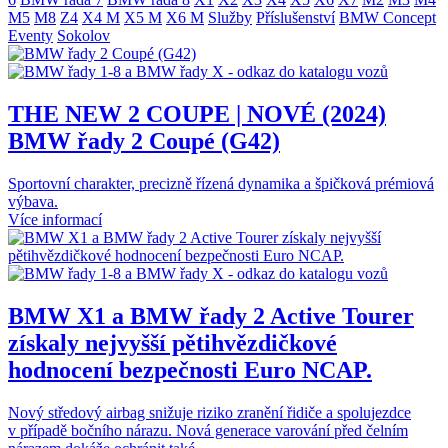
M5
M8
Z4
X4 M
X5 M
X6 M
Služby
Příslušenství
BMW Concept
Eventy
Sokolov
THE NEW 2 COUPE | NOVÉ (2024)
BMW řady 2 Coupé (G42)
Sportovní charakter, precizně řízená dynamika a špičková prémiová
výbava.
Více informací
BMW X1 a BMW řady 2 Active Tourer
získaly nejvyšší pětihvězdičkové
hodnocení bezpečnosti Euro NCAP.
Nový středový airbag snižuje riziko zranění řidiče a spolujezdce
v případě bočního nárazu. Nová generace varování před čelním