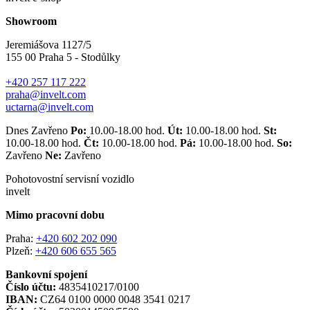
Showroom
Jeremiášova 1127/5
155 00 Praha 5 - Stodůlky
+420 257 117 222
praha@invelt.com
uctarna@invelt.com
Dnes Zavřeno
Po:
10.00-18.00 hod.
Út:
10.00-18.00 hod.
St:
10.00-18.00 hod.
Čt:
10.00-18.00 hod.
Pá:
10.00-18.00 hod.
So:
Zavřeno
Ne:
Zavřeno
Pohotovostní servisní vozidlo
invelt
Mimo pracovní dobu
Praha:
+420 602 202 090
Plzeň:
+420 606 655 565
Bankovní spojení
Číslo účtu:
4835410217/0100
IBAN:
CZ64 0100 0000 0048 3541 0217