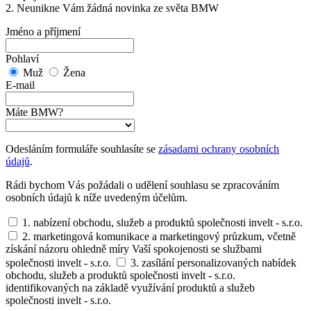
2. Neunikne Vám žádná novinka ze světa BMW
Jméno a příjmení
Pohlaví
Muž
Žena
E-mail
Máte BMW?
Odesláním formuláře souhlasíte se
zásadami ochrany osobních
údajů
.
Rádi bychom Vás požádali o udělení souhlasu se zpracováním
osobních údajů k níže uvedeným účelům.
1. nabízení obchodu, služeb a produktů společnosti invelt - s.r.o.
2. marketingová komunikace a marketingový průzkum, včetně
získání názoru ohledně míry Vaší spokojenosti se službami
společnosti invelt - s.r.o.
3. zasílání personalizovaných nabídek
obchodu, služeb a produktů společnosti invelt - s.r.o.
identifikovaných na základě využívání produktů a služeb
společnosti invelt - s.r.o.