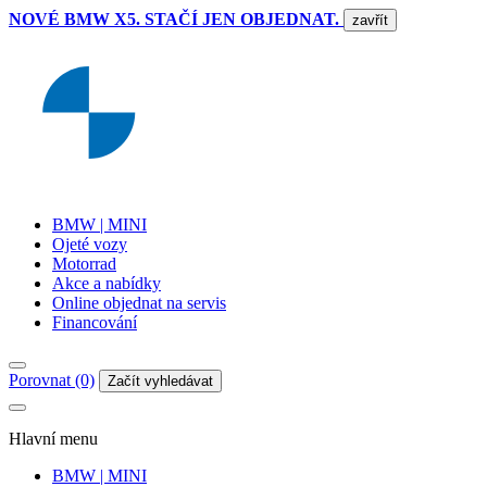
NOVÉ BMW X5. STAČÍ JEN OBJEDNAT.
zavřít
BMW | MINI
Ojeté vozy
Motorrad
Akce a nabídky
Online objednat na servis
Financování
Porovnat (0)
Začít vyhledávat
Hlavní menu
BMW | MINI