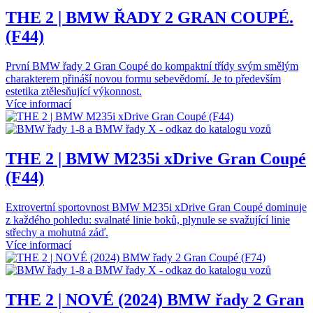
THE 2 | BMW ŘADY 2 GRAN COUPÉ.
(F44)
První BMW řady 2 Gran Coupé do kompaktní třídy svým smělým
charakterem přináší novou formu sebevědomí. Je to především
estetika ztělesňující výkonnost.
Více informací
THE 2 | BMW M235i xDrive Gran Coupé
(F44)
Extrovertní sportovnost BMW M235i xDrive Gran Coupé dominuje
z každého pohledu: svalnaté linie boků, plynule se svažující linie
střechy a mohutná záď.
Více informací
THE 2 | NOVÉ (2024) BMW řady 2 Gran