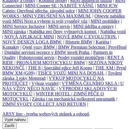
Katalogy a ceníky
|
Komisní prodej
|
MINI asistenční služba
|
MINI
Connected
|
MINI Cooper SE | NABITÉ VÁŠNÍ.
|
MINI JCW
Cabrio: Otevřená střecha, závodní srdce
|
MINI JOHN COOPER
WORKS | MINI VZRUŠENÍ NA MAXIMUM.
|
Objevte nabídku
vozů MINI Next a vyberte si svůj vysněný vůz
|
MINI prohlídky
|
MINI Service Inclusive
|
MINI servis
|
MINI údržba a opravy
|
MINI záruka
|
Nabídka pro členy vybraných komor.
|
Nabídka vozů
|
NOVÁ APLIKACE MINI
|
NOVÉ BMW C EVOLUTION.
|
NOVÝ DESIGN LOGA BMW.
|
Historie BMW
|
Kariéra
|
Kontakty
|
Ojeté vozy BMW | BMW Premium Selection | Prověřené
|
Digitální servisní recepce v BMW invelt Praha.
|
Partners in
Quality
|
Pohotovostní servis
|
Prodej vozidel protiúčtem
|
RENT A
RIDE | PRONÁJEM MOTOCYKLU BMW
|
SEZÓNA NIKDY
NEKONČÍ.
|
THE 8 | Speciální edice Jeff Koons
|
THE XM | První
BMW XM (G09)
|
TISÍCE VOZŮ MINI NA DOSAH.
|
Tovární
záruka 3 roky Motorrad
|
VÝKUP MOTOCYKLŮ NA
PROTIÚČET
|
Výkup vozidel
|
VÝMĚNA ČELNÍHO SKLA | U
NÁS VŽDY NĚCO NAVÍC
|
VÝPRODEJ SKLADOVÝCH
MOTOCYKLŮ
|
WINTER HOTEL | ZIMNÍ PÉČE O
MOTOCYKL
|
Záruka i na mechanická poškození pneumatik
|
ZIMNÍ SVOZY COLLECT AND RETURN
|
ARSY line - tvorba webových stránek a eshopů
Vyjet nahoru
Zavřít