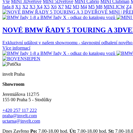
Vše
MINI 3Dvéřové
MINI 5Dvéřové
MINI Cabrio
MINI Clubman
M
řada 8
X1
X2
X3
X4
X5
X6
X7
M2
M3
M4
M5
M8
MINI JCW
Z4
NOVÉ BMW ŘADY 5 TOURING A 3DVE
Exkluzivní událost v našem showroomu - slavnostní odhalení
Více informací
invelt Praha
Showroom
Jeremiášova 1127/5
155 00 Praha 5 - Stodůlky
+420 257 117 222
praha@invelt.com
uctarna@invelt.com
Dnes Zavřeno
Po:
7.00-18.00 hod.
Út:
7.00-18.00 hod.
St:
7.00-18.