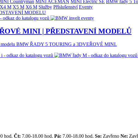
INI Countryman
MINI ACEMAN
MINI Electric SE
BMW řady 5 To
X4 M
X5 M
X6 M
Služby
Příslušenství
Eventy
ŘOVÉ MINI | PŘEDSTAVENÍ MODELŮ
 nového modelu BMW ŘADY 5 TOURING a 3DVEŘOVÉ MINI.
00 hod.
Čt:
7.00-18.00 hod.
Pá:
7.00-18.00 hod.
So:
Zavřeno
Ne:
Zav