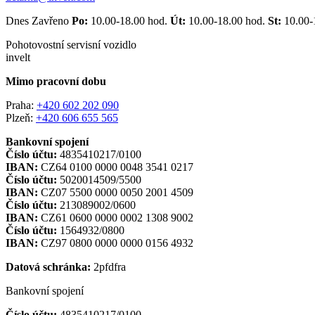
Dnes Zavřeno
Po:
10.00-18.00 hod.
Út:
10.00-18.00 hod.
St:
10.00-
Pohotovostní servisní vozidlo
invelt
Mimo pracovní dobu
Praha:
+420 602 202 090
Plzeň:
+420 606 655 565
Bankovní spojení
Číslo účtu:
4835410217/0100
IBAN:
CZ64 0100 0000 0048 3541 0217
Číslo účtu:
5020014509/5500
IBAN:
CZ07 5500 0000 0050 2001 4509
Číslo účtu:
213089002/0600
IBAN:
CZ61 0600 0000 0002 1308 9002
Číslo účtu:
1564932/0800
IBAN:
CZ97 0800 0000 0000 0156 4932
Datová schránka:
2pfdfra
Bankovní spojení
Číslo účtu:
4835410217/0100