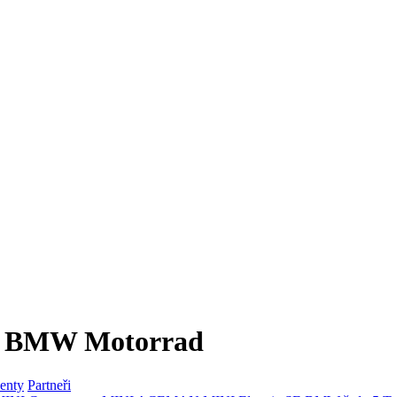
 a BMW Motorrad
enty
Partneři