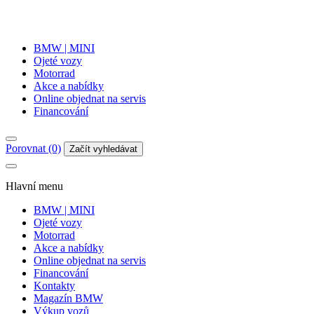
BMW | MINI
Ojeté vozy
Motorrad
Akce a nabídky
Online objednat na servis
Financování
Porovnat (0)
Začít vyhledávat
Hlavní menu
BMW | MINI
Ojeté vozy
Motorrad
Akce a nabídky
Online objednat na servis
Financování
Kontakty
Magazín BMW
Výkup vozů