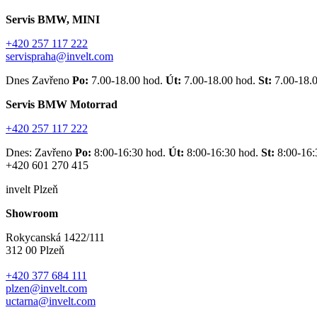
Servis BMW, MINI
+420 257 117 222
servispraha@invelt.com
Dnes Zavřeno
Po:
7.00-18.00 hod.
Út:
7.00-18.00 hod.
St:
7.00-18.
Servis BMW Motorrad
+420 257 117 222
Dnes: Zavřeno
Po:
8:00-16:30 hod.
Út:
8:00-16:30 hod.
St:
8:00-16:
+420 601 270 415
invelt Plzeň
Showroom
Rokycanská 1422/111
312 00 Plzeň
+420 377 684 111
plzen@invelt.com
uctarna@invelt.com