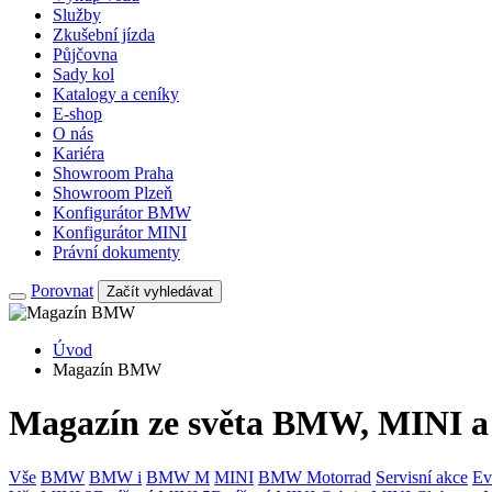
Služby
Zkušební jízda
Půjčovna
Sady kol
Katalogy a ceníky
E-shop
O nás
Kariéra
Showroom Praha
Showroom Plzeň
Konfigurátor BMW
Konfigurátor MINI
Právní dokumenty
Porovnat
Začít vyhledávat
Úvod
Magazín BMW
Magazín ze světa BMW, MINI
Vše
BMW
BMW i
BMW M
MINI
BMW Motorrad
Servisní akce
Ev