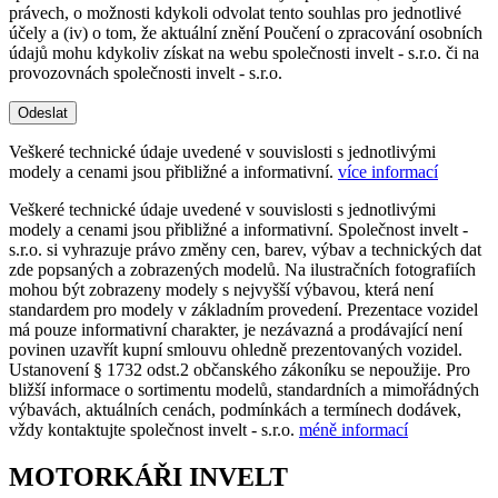
právech, o možnosti kdykoli odvolat tento souhlas pro jednotlivé
účely a (iv) o tom, že aktuální znění Poučení o zpracování osobních
údajů mohu kdykoliv získat na webu společnosti invelt - s.r.o. či na
provozovnách společnosti invelt - s.r.o.
Odeslat
Veškeré technické údaje uvedené v souvislosti s jednotlivými
modely a cenami jsou přibližné a informativní.
více informací
Veškeré technické údaje uvedené v souvislosti s jednotlivými
modely a cenami jsou přibližné a informativní. Společnost invelt -
s.r.o. si vyhrazuje právo změny cen, barev, výbav a technických dat
zde popsaných a zobrazených modelů. Na ilustračních fotografiích
mohou být zobrazeny modely s nejvyšší výbavou, která není
standardem pro modely v základním provedení. Prezentace vozidel
má pouze informativní charakter, je nezávazná a prodávající není
povinen uzavřít kupní smlouvu ohledně prezentovaných vozidel.
Ustanovení § 1732 odst.2 občanského zákoníku se nepoužije. Pro
bližší informace o sortimentu modelů, standardních a mimořádných
výbavách, aktuálních cenách, podmínkách a termínech dodávek,
vždy kontaktujte společnost invelt - s.r.o.
méně informací
MOTORKÁŘI INVELT