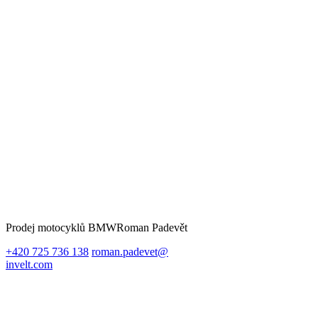
Prodej motocyklů BMW
Roman Padevět
+420 725 736 138
roman.padevet@
invelt.com