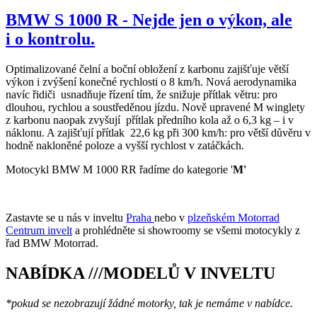
BMW S 1000 R - Nejde jen o výkon, ale
i o kontrolu.
Optimalizované čelní a boční obložení z karbonu zajišťuje větší
výkon i zvýšení konečné rychlosti o 8 km/h. Nová aerodynamika
navíc řidiči usnadňuje řízení tím, že snižuje přítlak větru: pro
dlouhou, rychlou a soustředěnou jízdu. Nově upravené M winglety
z karbonu naopak zvyšují přítlak předního kola až o 6,3 kg – i v
náklonu. A zajišťují přítlak 22,6 kg při 300 km/h: pro větší důvěru v
hodně nakloněné poloze a vyšší rychlost v zatáčkách.
Motocykl BMW M 1000 RR řadíme do kategorie '
M'
Zastavte se u nás v inveltu
Praha
nebo v
plzeňském Motorrad
Centrum invelt
a prohlédněte si showroomy se všemi motocykly z
řad BMW Motorrad.
NABÍDKA ///MODELŮ V INVELTU
*pokud se nezobrazují žádné motorky, tak je nemáme v nabídce.