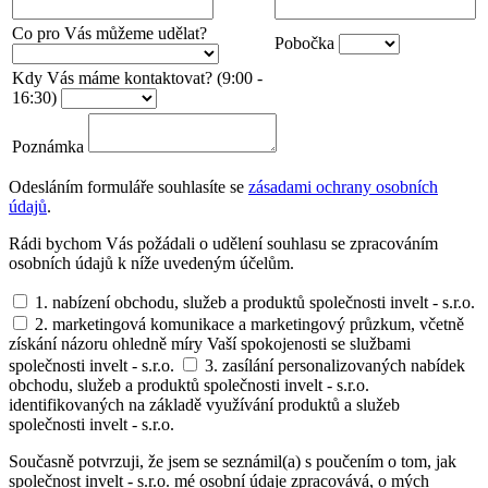
Co pro Vás můžeme udělat?
Pobočka
Kdy Vás máme kontaktovat? (9:00 -
16:30)
Poznámka
Odesláním formuláře souhlasíte se
zásadami ochrany osobních
údajů
.
Rádi bychom Vás požádali o udělení souhlasu se zpracováním
osobních údajů k níže uvedeným účelům.
1. nabízení obchodu, služeb a produktů společnosti invelt - s.r.o.
2. marketingová komunikace a marketingový průzkum, včetně
získání názoru ohledně míry Vaší spokojenosti se službami
společnosti invelt - s.r.o.
3. zasílání personalizovaných nabídek
obchodu, služeb a produktů společnosti invelt - s.r.o.
identifikovaných na základě využívání produktů a služeb
společnosti invelt - s.r.o.
Současně potvrzuji, že jsem se seznámil(a) s poučením o tom, jak
společnost invelt - s.r.o. mé osobní údaje zpracovává, o mých