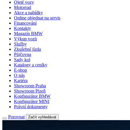
Ojeté vozy
Motorrad
Akce a nabídky
Online objednat na servis
Financování
Kontakty
Magazín BMW
Výkup vozů
Služby
Zkušební jízda
Půjčovna
Sady kol
Katalogy a ceníky
E-shop
O nás
Kariéra
Showroom Praha
Showroom Plzeň
Konfigurátor BMW
Konfigurátor MINI
Právní dokumenty
Porovnat
Začít vyhledávat