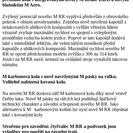
blatníkům M Aero.
Zvýšený potenciál nového M RR vyplývá především z obrovského
pokrok v oblasti aerodynamiky. Zejména nově navržená kapotáž z
nelakovaných uhlíkových kompozitů s vyšším větrným štítem
výrazně zvyšuje maximální rychlost ve spojení s vylepšeným
prouděním vzduchu kolem jezdce. Poprvé se tato kapotáž dodává
také s mimořádně lehkým, ale velmi tuhým nosníkem přední
kapotáže z uhlíkových kompozitů. Maximální rychlost nového M
RR se oproti předchozímu modelu zvýšila z 306 na 314 km/h.
Jezdci na M RR navíc nemusí na ovládání stroje vynaložit takovou
námahu.
M karbonová kola s nově navrženými M pásky na ráfku.
Volitelně nabízená kovaná kola.
Na novém M RR doslova září M karbonová kola díky nové vrstvě
čirého laku. Nové M pásky na ráfcích kol podtrhují špičkový
technický charakter a závodní schopnosti nového M RR. Jako
alternativu k M karbonovým kolům lze nyní nové M RR objednat
také s kovanými koly.
Stvořeno pro závodění: čtyřválec M RR a podvozek jsou
vyladěny pro použití na závodní trati.