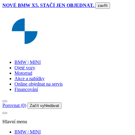
NOVÉ BMW X5. STAČÍ JEN OBJEDNAT.
zavřít
BMW | MINI
Ojeté vozy
Motorrad
Akce a nabídky
Online objednat na servis
Financování
Porovnat (0)
Začít vyhledávat
Hlavní menu
BMW | MINI