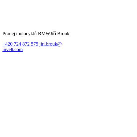
Prodej motocyklů BMW
Jiří Brouk
+420 724 872 575
jiri.brouk@
invelt.com