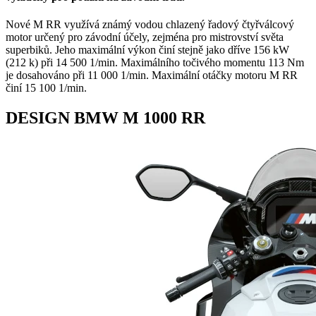
Nové M RR využívá známý vodou chlazený řadový čtyřválcový
motor určený pro závodní účely, zejména pro mistrovství světa
superbiků. Jeho maximální výkon činí stejně jako dříve 156 kW
(212 k) při 14 500 1/min. Maximálního točivého momentu 113 Nm
je dosahováno při 11 000 1/min. Maximální otáčky motoru M RR
činí 15 100 1/min.
DESIGN BMW M 1000 RR