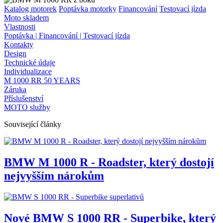
Katalog motorek
Poptávka motorky
Financování
Testovací jízda
Moto skladem
Vlastnosti
Poptávka | Financování | Testovací jízda
Kontakty
Design
Technické údaje
Individualizace
M 1000 RR 50 YEARS
Záruka
Příslušenství
MOTO služby
Související články
BMW M 1000 R - Roadster, který dostojí
nejvyšším nárokům
Nové BMW S 1000 RR - Superbike, který