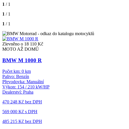
1
/ 1
1
/ 1
1
/ 1
Zlevněno o 18 110 Kč
MOTO AŽ DOMŮ
BMW M 1000 R
Počet km:
0 km
Palivo:
Benzín
Převodovka:
Manuální
Výkon:
154 / 210 kW/HP
Dealerství:
Praha
470 248 Kč
bez DPH
569 000 Kč s DPH
485 215 Kč
bez DPH