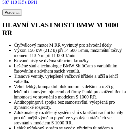
587 110 Kč s DPH
Porovnat
HLAVNÍ VLASTNOSTI BMW M 1000
RR
Čtyřválcový motor M RR vyvinutý pro závodní účely.
Výkon 156 kW (212 k) při 14 500 1/min, maximální točivý
moment 113 Nm při 11 000 1/min.
Kované písty se dvěma stíracími kroužky.
Leštěné sání a technologie BMW ShiftCam s variabilním
časováním a zdvihem sacích ventilů.
Titanové ventily, vylepšené vačkové hřídele a užší a lehčí
vahadla.
Velmi lehký, kompaktní blok motoru s delšími a o 85 g
lehčími titanovými ojnicemi od firmy Pankl pro snížení tření a
hmotnosti ve srovnání s modelem S 1000 RR.
Antihoppingová spojka bez samostavění, vylepšená pro
dynamické rozjezdy.
Zdokonalený rozdělený systém sání s kratšími sacími kanály
pro účinnější výměnu plynů ve vysokých otáčkách ve
srovnání s modelem S 1000 RR.
Lehký výfukový systém se svody, předním tlumičem a