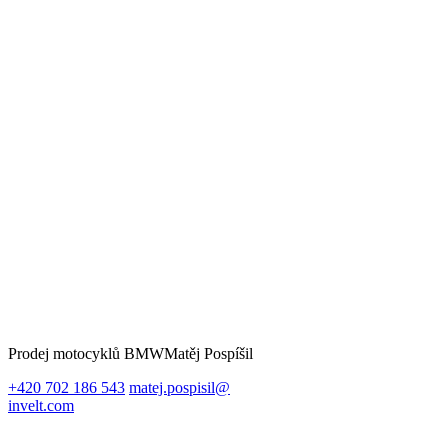
Prodej motocyklů BMW
Matěj Pospíšil
+420 702 186 543
matej.pospisil@
invelt.com