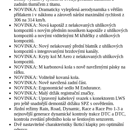
zadním tlumičem z titanu.
NOVINKA: Dramaticky vylepšená aerodynamika s větším
přítlakem i v náklonu a zároveň nárůst maximální rychlosti z
306 na 314 km/h.
NOVINKA: Nová kapotáž z nelakovaných uhlíkových
kompozitů s novým předním nosníkem kapotáže z uhlíkových
kompozitů a novými viditelnými M křidélky z uhlíkových
kompozitů.
NOVINKA: Nový nelakovaný přední blatník z uhlíkových
kompozitů s integrovanými brzdovými kanály.
NOVINKA: Kryty kol M Aero z nelakovaných uhlíkových
kompozitů.
NOVINKA: M karbonová kola s nově navrženými pásky na
ráfku.
NOVINKA: Volitelně kovaná kola.
NOVINKA: Nově navržená zadní část.
NOVINKA: Ergonomické sedlo M Endurance.
NOVINKA: Malý držák registrační značky.
NOVINKA: Upravený kabelový svazek s konektorem LWS
pro ještě snadnější demontáž držáku SPZ s osvětlením.
Jízdní režimy Rain, Road, Dynamic, Race a Race Pro 1-3 a
nejnovější generace dynamické kontroly trakce DTC a DTC,
kontrola zvedání předního kola se šestiosým senzorem.
Dvě nastavitelné charakteristiky škrticí klapky pro optimální
odezvu.