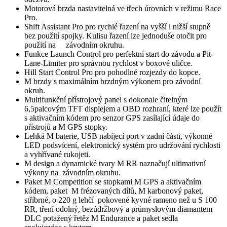
Motorová brzda nastavitelná ve třech úrovních v režimu Race
Pro.
Shift Assistant Pro pro rychlé řazení na vyšší i nižší stupně
bez použití spojky. Kulisu řazení lze jednoduše otočit pro
použití na závodním okruhu.
Funkce Launch Control pro perfektní start do závodu a Pit-
Lane-Limiter pro správnou rychlost v boxové uličce.
Hill Start Control Pro pro pohodlné rozjezdy do kopce.
M brzdy s maximálním brzdným výkonem pro závodní
okruh.
Multifunkční přístrojový panel s dokonale čitelným
6,5palcovým TFT displejem a OBD rozhraní, které lze použít
s aktivačním kódem pro senzor GPS zasílající údaje do
přístrojů a M GPS stopky.
Lehká M baterie, USB nabíjecí port v zadní části, výkonné
LED podsvícení, elektronický systém pro udržování rychlosti
a vyhřívané rukojeti.
M design a dynamické tvary M RR naznačují ultimativní
výkony na závodním okruhu.
Paket M Competition se stopkami M GPS a aktivačním
kódem, paket M frézovaných dílů, M karbonový paket,
stříbrné, o 220 g lehčí pokovené kyvné rameno než u S 100
RR, tření odolný, bezúdržbový a průmyslovým diamantem
DLC potažený řetěz M Endurance a paket sedla