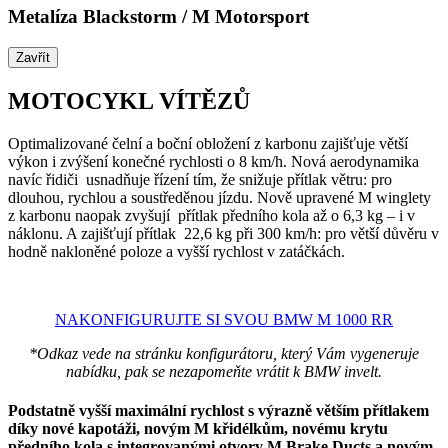
Metalíza Blackstorm / M Motorsport
Zavřít
MOTOCYKL VÍTĚZŮ
Optimalizované čelní a boční obložení z karbonu zajišťuje větší
výkon i zvýšení konečné rychlosti o 8 km/h. Nová aerodynamika
navíc řidiči usnadňuje řízení tím, že snižuje přítlak větru: pro
dlouhou, rychlou a soustředěnou jízdu. Nově upravené M winglety
z karbonu naopak zvyšují přítlak předního kola až o 6,3 kg – i v
náklonu. A zajišťují přítlak 22,6 kg při 300 km/h: pro větší důvěru v
hodně nakloněné poloze a vyšší rychlost v zatáčkách.
NAKONFIGURUJTE SI SVOU BMW M 1000 RR
*Odkaz vede na stránku konfigurátoru, který Vám vygeneruje
nabídku, pak se nezapomeňte vrátit k BMW invelt.
Podstatně vyšší maximální rychlost s výrazně větším přítlakem
díky nové kapotáži, novým M křidélkům, novému krytu
předního kola s integrovanými otvory M Brake Ducts a novým