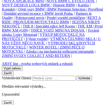
|
NOVÁ APLIKACE MINI
|
NOVÉ BMW C EVOLUTION.
|
NOVÝ DESIGN LOGA BMW.
|
Historie BMW
|
Kariéra
|
Kontakty
|
Ojeté vozy BMW | BMW Premium Selection | Prověřené
|
Digitální servisní recepce v BMW invelt Praha.
|
Partners in
Quality
|
Pohotovostní servis
|
Prodej vozidel protiúčtem
|
RENT A
RIDE | PRONÁJEM MOTOCYKLU BMW
|
SEZÓNA NIKDY
NEKONČÍ.
|
THE 8 | Speciální edice Jeff Koons
|
THE XM | První
BMW XM (G09)
|
TISÍCE VOZŮ MINI NA DOSAH.
|
Tovární
záruka 3 roky Motorrad
|
VÝKUP MOTOCYKLŮ NA
PROTIÚČET
|
Výkup vozidel
|
VÝMĚNA ČELNÍHO SKLA | U
NÁS VŽDY NĚCO NAVÍC
|
VÝPRODEJ SKLADOVÝCH
MOTOCYKLŮ
|
WINTER HOTEL | ZIMNÍ PÉČE O
MOTOCYKL
|
Záruka i na mechanická poškození pneumatik
|
ZIMNÍ SVOZY COLLECT AND RETURN
|
ARSY line - tvorba webových stránek a eshopů
Vyjet nahoru
Zavřít
Vyhledávání článků
Vyhledat
Hledám relevantní výsledky...
Upozornění
Zavřít