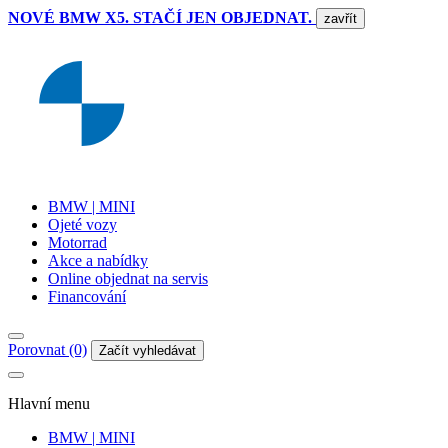
NOVÉ BMW X5. STAČÍ JEN OBJEDNAT.
zavřít
BMW | MINI
Ojeté vozy
Motorrad
Akce a nabídky
Online objednat na servis
Financování
Porovnat (0)
Začít vyhledávat
Hlavní menu
BMW | MINI