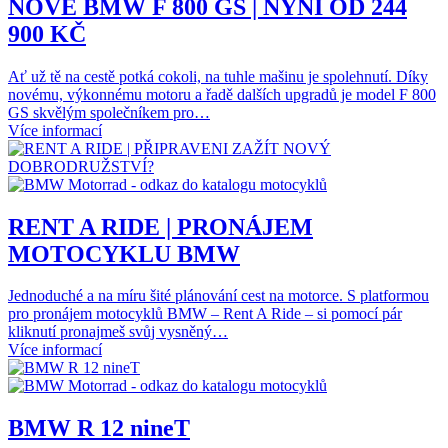
NOVÉ BMW F 800 GS | NYNÍ OD 244
900 KČ
Ať už tě na cestě potká cokoli, na tuhle mašinu je spolehnutí. Díky
novému, výkonnému motoru a řadě dalších upgradů je model F 800
GS skvělým společníkem pro…
Více informací
RENT A RIDE | PRONÁJEM
MOTOCYKLU BMW
Jednoduché a na míru šité plánování cest na motorce. S platformou
pro pronájem motocyklů BMW – Rent A Ride – si pomocí pár
kliknutí pronajmeš svůj vysněný…
Více informací
BMW R 12 nineT