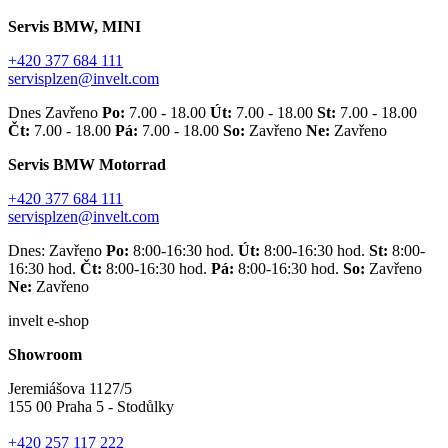
Servis BMW, MINI
+420 377 684 111
servisplzen@invelt.com
Dnes Zavřeno
Po:
7.00 - 18.00
Út:
7.00 - 18.00
St:
7.00 - 18.00
Čt:
7.00 - 18.00
Pá:
7.00 - 18.00
So:
Zavřeno
Ne:
Zavřeno
Servis BMW Motorrad
+420 377 684 111
servisplzen@invelt.com
Dnes: Zavřeno
Po:
8:00-16:30 hod.
Út:
8:00-16:30 hod.
St:
8:00-
16:30 hod.
Čt:
8:00-16:30 hod.
Pá:
8:00-16:30 hod.
So:
Zavřeno
Ne:
Zavřeno
invelt e-shop
Showroom
Jeremiášova 1127/5
155 00 Praha 5 - Stodůlky
+420 257 117 222