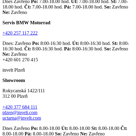
Dnes Zavřeno
Po:
7.00-18.00 hod.
Út:
7.00-18.00 hod.
St:
7.00-
18.00 hod.
Čt:
7.00-18.00 hod.
Pá:
7.00-18.00 hod.
So:
Zavřeno
Ne:
Zavřeno
Servis BMW Motorrad
+420 257 117 222
Dnes: Zavřeno
Po:
8:00-16:30 hod.
Út:
8:00-16:30 hod.
St:
8:00-
16:30 hod.
Čt:
8:00-16:30 hod.
Pá:
8:00-16:30 hod.
So:
Zavřeno
Ne:
Zavřeno
+420 601 270 415
invelt Plzeň
Showroom
Rokycanská 1422/111
312 00 Plzeň
+420 377 684 111
plzen@invelt.com
uctarna@invelt.com
Dnes Zavřeno
Po:
8.00-18.00
Út:
8.00-18.00
St:
8.00-18.00
Čt:
8.00-18.00
Pá:
8.00-18.00
So:
Zavřeno
Ne:
Zavřeno