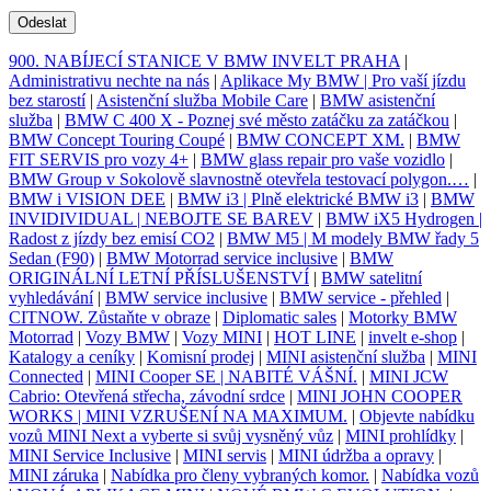
Odeslat
900. NABÍJECÍ STANICE V BMW INVELT PRAHA
|
Administrativu nechte na nás
|
Aplikace My BMW | Pro vaší jízdu
bez starostí
|
Asistenční služba Mobile Care
|
BMW asistenční
služba
|
BMW C 400 X - Poznej své město zatáčku za zatáčkou
|
BMW Concept Touring Coupé
|
BMW CONCEPT XM.
|
BMW
FIT SERVIS pro vozy 4+
|
BMW glass repair pro vaše vozidlo
|
BMW Group v Sokolově slavnostně otevřela testovací polygon.…
|
BMW i VISION DEE
|
BMW i3 | Plně elektrické BMW i3
|
BMW
INVIDIVIDUAL | NEBOJTE SE BAREV
|
BMW iX5 Hydrogen |
Radost z jízdy bez emisí CO2
|
BMW M5 | M modely BMW řady 5
Sedan (F90)
|
BMW Motorrad service inclusive
|
BMW
ORIGINÁLNÍ LETNÍ PŘÍSLUŠENSTVÍ
|
BMW satelitní
vyhledávání
|
BMW service inclusive
|
BMW service - přehled
|
CITNOW. Zůstaňte v obraze
|
Diplomatic sales
|
Motorky BMW
Motorrad
|
Vozy BMW
|
Vozy MINI
|
HOT LINE
|
invelt e-shop
|
Katalogy a ceníky
|
Komisní prodej
|
MINI asistenční služba
|
MINI
Connected
|
MINI Cooper SE | NABITÉ VÁŠNÍ.
|
MINI JCW
Cabrio: Otevřená střecha, závodní srdce
|
MINI JOHN COOPER
WORKS | MINI VZRUŠENÍ NA MAXIMUM.
|
Objevte nabídku
vozů MINI Next a vyberte si svůj vysněný vůz
|
MINI prohlídky
|
MINI Service Inclusive
|
MINI servis
|
MINI údržba a opravy
|
MINI záruka
|
Nabídka pro členy vybraných komor.
|
Nabídka vozů