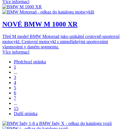
Více informací
NOVÉ BMW M 1000 XR
Třetí M model BMW Motorrad jako unikátní cestovně-sportovní
motocykl. Cestovní motocykl s mimořádnými sportovními
vlastnostmi v daném segmentu.
Více informací
Předchozí stránka
1
...
3
4
5
6
7
...
15
Další stránka