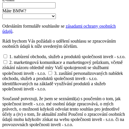
Máte BMW?
Odesláním formuláře souhlasíte se
zásadami ochrany osobních
údajů
.
Rádi bychom Vás požádali o udělení souhlasu se zpracováním
osobních údajů k níže uvedeným účelům.
1. nabízení obchodu, služeb a produktů společnosti invelt - s.r.o.
2. marketingová komunikace a marketingový průzkum, včetně
získání názoru ohledně míry Vaší spokojenosti se službami
společnosti invelt - s.r.o.
3. zasílání personalizovaných nabídek
obchodu, služeb a produktů společnosti invelt - s.r.o.
identifikovaných na základě využívání produktů a služeb
společnosti invelt - s.r.o.
Současně potvrzuji, že jsem se seznámil(a) s poučením o tom, jak
společnost invelt - s.r.o. mé osobní údaje zpracovává, o mých
právech, o možnosti kdykoli odvolat tento souhlas pro jednotlivé
účely a (iv) o tom, že aktuální znění Poučení o zpracování osobních
údajů mohu kdykoliv získat na webu společnosti invelt - s.r.o. či na
provozovnách společnosti invelt - s.r.o.