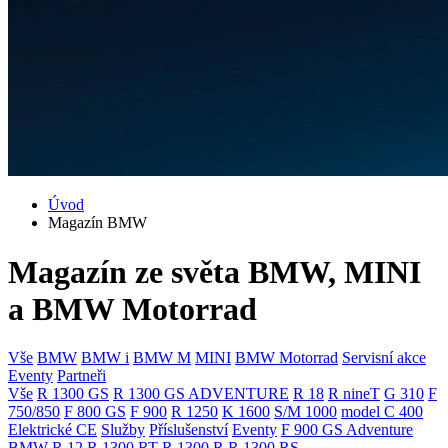
Úvod
Magazín BMW
Magazín ze světa BMW, MINI
a BMW Motorrad
Vše
BMW
BMW i
BMW M
MINI
BMW Motorrad
Servisní akce
Eventy
Partneři
Vše
R 1300 GS
R 1300 GS ADVENTURE
R 18
R nineT
G 310
F
750/850
F 800 GS
F 900
R 1250
K 1600
S/M 1000
model C 400
Elektrické CE
Služby
Příslušenství
Eventy
F 900 GS Adventure
BMW R 12
R 1300 RT
R 1300 R
R 1300 RS