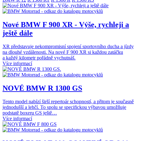
Nové BMW F 900 XR - Výše, rychleji a
ještě dále
XR představuje nekompromisní spojení sportovního ducha a jízdy
na dlouhé vzdálenosti. Na nové F 900 XR si každou zatáčku
a každý kilometr pořádně vychutnáš.
Více informací
NOVÉ BMW R 1300 GS
Tento model nabízí širší repertoár schopností, a přitom je současně
jednodušší a lehčí. To spolu se specifickou výbavou umožňuje
podstatě boxeru GS ještě…
Více informací