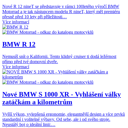
Nové R 12 nineT se představuje v rámci 100letého výročí BMW
Motorrad a je tak nástupcem modelu R nineT, který měl premiéru
přesně před 10 lety při příležitosti…
Více informací
BMW R 12
Nemusíš snít o Kalifornii. Tento klidný cruiser ti dodá ležérnost
přímo před tvé domovní dveře.
Více informací
Nové BMW S 1000 XR - Vyhlášení války
zatáčkám a kilometrům
Vyšší výkon, vylepšená ergonomie, elegantnější design a více prvků
standardní i volitelné výbavy. Od sebe, ale i od svého stroje.
Neustálý boj o ideální linii:…