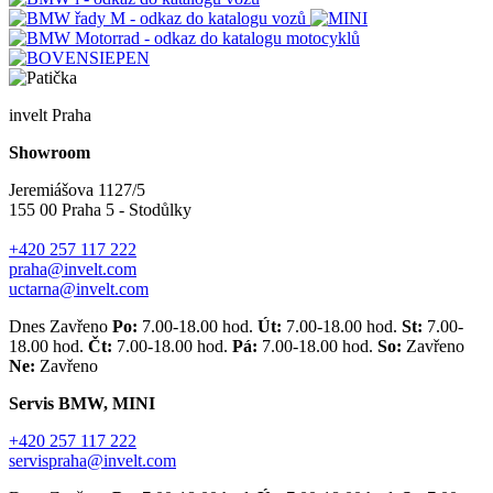
invelt Praha
Showroom
Jeremiášova 1127/5
155 00 Praha 5 - Stodůlky
+420 257 117 222
praha@invelt.com
uctarna@invelt.com
Dnes Zavřeno
Po:
7.00-18.00 hod.
Út:
7.00-18.00 hod.
St:
7.00-
18.00 hod.
Čt:
7.00-18.00 hod.
Pá:
7.00-18.00 hod.
So:
Zavřeno
Ne:
Zavřeno
Servis BMW, MINI
+420 257 117 222
servispraha@invelt.com